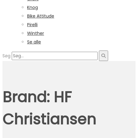
Knog
Bike Attitude
Pirelli
Winther
Se alle
Søg
Brand:
HF
Christiansen