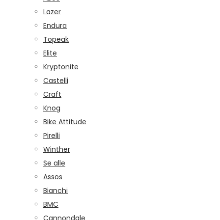
Lazer
Endura
Topeak
Elite
Kryptonite
Castelli
Craft
Knog
Bike Attitude
Pirelli
Winther
Se alle
Assos
Bianchi
BMC
Cannondale