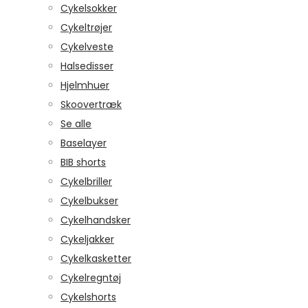
Cykelsokker
Cykeltrøjer
Cykelveste
Halsedisser
Hjelmhuer
Skoovertræk
Se alle
Baselayer
BIB shorts
Cykelbriller
Cykelbukser
Cykelhandsker
Cykeljakker
Cykelkasketter
Cykelregntøj
Cykelshorts