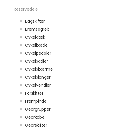
Reservedele
Bagskifter
Bremsegreb
Cykeldæk
Cykelkæde
Cykelpedaler
Cykelsadler
Cykelskærme
Cykelslanger
Cykelventiler
Forskifter
Frempinde
Geargrupper
Gearkabel
Gearskifter