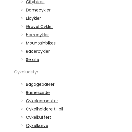
Citybikes
Damecykler
Elcykler
Gravel Cykler
Herrecykler
Mountainbikes
Racercykler
Se alle
Cykeludstyr
Bagagebærer
Barnesæde
Cykelcomputer
Cykelholdere til bil
Cykelkuffert
Cykelkurve