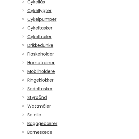
Cykellås
Cykellygter
Cykelpumper
Cykeltasker
Cykeltrailer
Drikkedunke
Flaskeholder
Hometrainer
Mobilholdere
Ringeklokker
Sadeltasker
Styrbånd
Wattmåler
Se alle
Bagagebærer
Barnesæde