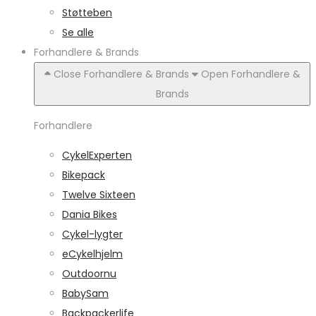
Støtteben
Se alle
Forhandlere & Brands
Close Forhandlere & Brands
Open Forhandlere &
Brands
Forhandlere
CykelExperten
Bikepack
Twelve Sixteen
Dania Bikes
Cykel-lygter
eCykelhjelm
Outdoornu
BabySam
Backpackerlife