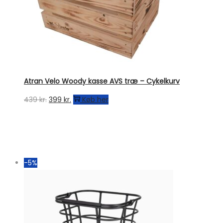
Atran Velo Woody kasse AVS træ – Cykelkurv
Den
Den
439
kr.
399
kr.
Køb her
oprindelige
aktuelle
pris
pris
var:
er:
439 kr..
399 kr..
-5%