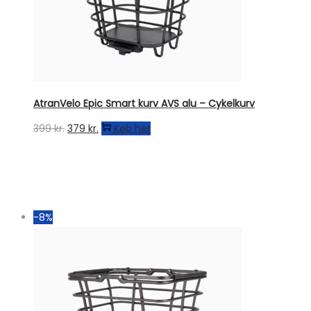
AtranVelo Epic Smart kurv AVS alu – Cykelkurv
Den
Den
399
kr.
379
kr.
Køb her
oprindelige
aktuelle
pris
pris
var:
er:
399 kr..
379 kr..
-8%