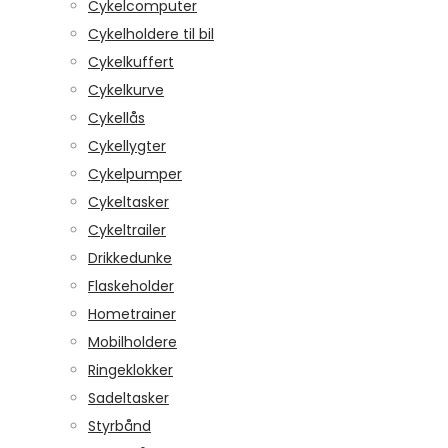
Cykelcomputer
Cykelholdere til bil
Cykelkuffert
Cykelkurve
Cykellås
Cykellygter
Cykelpumper
Cykeltasker
Cykeltrailer
Drikkedunke
Flaskeholder
Hometrainer
Mobilholdere
Ringeklokker
Sadeltasker
Styrbånd