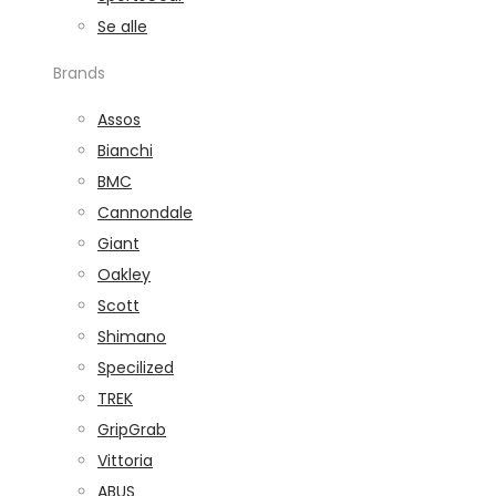
Se alle
Brands
Assos
Bianchi
BMC
Cannondale
Giant
Oakley
Scott
Shimano
Specilized
TREK
GripGrab
Vittoria
ABUS