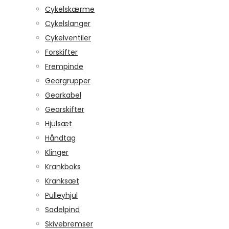
Cykelskærme
Cykelslanger
Cykelventiler
Forskifter
Frempinde
Geargrupper
Gearkabel
Gearskifter
Hjulsæt
Håndtag
Klinger
Krankboks
Kranksæt
Pulleyhjul
Sadelpind
Skivebremser