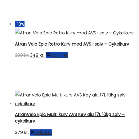
pris
pris
var:
er:
699 kr..
559 kr..
-13%
Atran Velo Epic Retro Kurv med AVS i sølv – Cykelkurv
Den
Den
399
kr.
349
kr.
Køb her
oprindelige
aktuelle
pris
pris
var:
er:
399 kr..
349 kr..
AtranVelo Epic Multi kurv AVS Key alu 17L 10kg sølv –
cykelkurv
379
kr.
Køb her