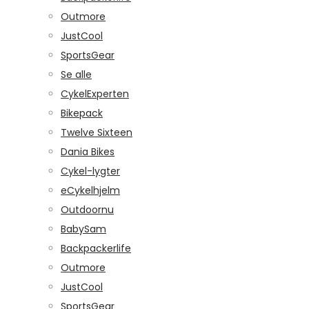
Outmore
JustCool
SportsGear
Se alle
CykelExperten
Bikepack
Twelve Sixteen
Dania Bikes
Cykel-lygter
eCykelhjelm
Outdoornu
BabySam
Backpackerlife
Outmore
JustCool
SportsGear