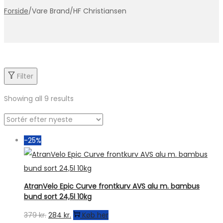
Forside
/
Vare Brand
/
HF Christiansen
Filter
Showing all 9 results
-25%
AtranVelo Epic Curve frontkurv AVS alu m. bambus
bund sort 24,5l 10kg
Den
Den
379
kr.
284
kr.
Køb her