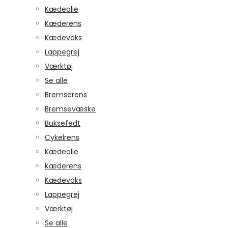
Kædeolie
Kæderens
Kædevoks
Lappegrej
Værktøj
Se alle
Bremserens
Bremsevæske
Buksefedt
Cykelrens
Kædeolie
Kæderens
Kædevoks
Lappegrej
Værktøj
Se alle