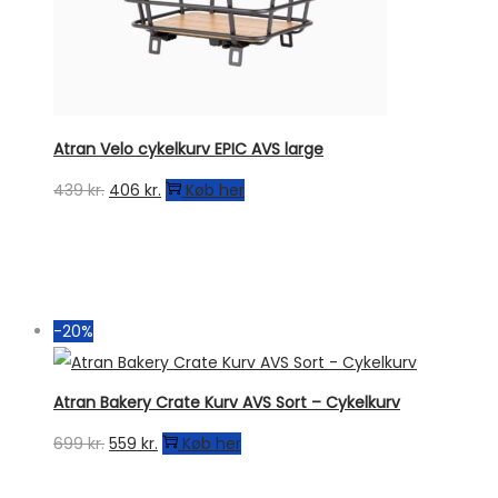
Atran Velo cykelkurv EPIC AVS large
Den
Den
439
kr.
406
kr.
Køb her
oprindelige
aktuelle
pris
pris
var:
er:
439 kr..
406 kr..
-20%
Atran Bakery Crate Kurv AVS Sort – Cykelkurv
Den
Den
699
kr.
559
kr.
Køb her
oprindelige
aktuelle