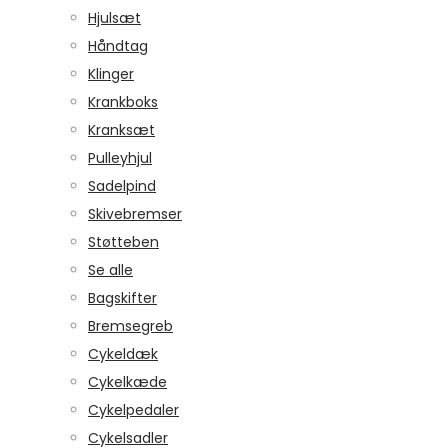
Hjulsæt
Håndtag
Klinger
Krankboks
Kranksæt
Pulleyhjul
Sadelpind
Skivebremser
Støtteben
Se alle
Bagskifter
Bremsegreb
Cykeldæk
Cykelkæde
Cykelpedaler
Cykelsadler