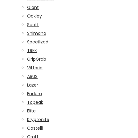
Giant
Oakley
Scott
Shimano
Specilized
TREK
GripGrab
Vittoria
ABUS
Lazer
Endura
Topeak
Elite
Kryptonite
Castelli
Craft