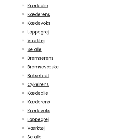
Kædeolie
Kæderens
Kædevoks
Lappegrej
Værktøj
Se alle
Bremserens
Bremsevæske
Buksefedt
Cykelrens
Kædeolie
Kæderens
Kædevoks
Lappegrej
Værktøj
Se alle