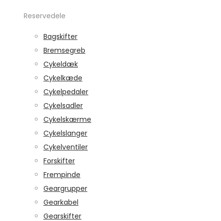
Reservedele
Bagskifter
Bremsegreb
Cykeldæk
Cykelkæde
Cykelpedaler
Cykelsadler
Cykelskærme
Cykelslanger
Cykelventiler
Forskifter
Frempinde
Geargrupper
Gearkabel
Gearskifter