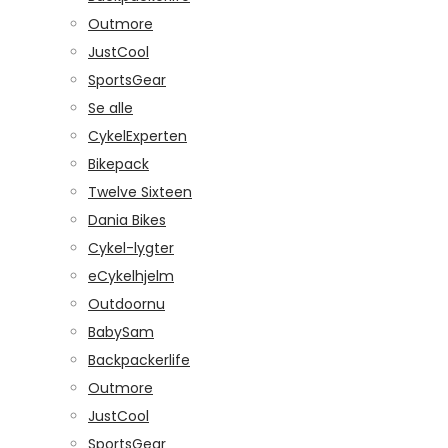
Outmore
JustCool
SportsGear
Se alle
CykelExperten
Bikepack
Twelve Sixteen
Dania Bikes
Cykel-lygter
eCykelhjelm
Outdoornu
BabySam
Backpackerlife
Outmore
JustCool
SportsGear