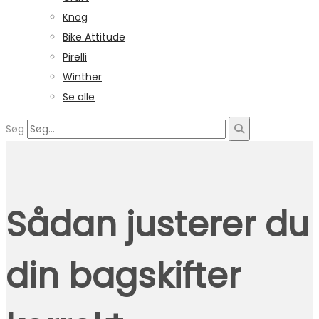
Knog
Bike Attitude
Pirelli
Winther
Se alle
Søg
Sådan justerer du
din bagskifter