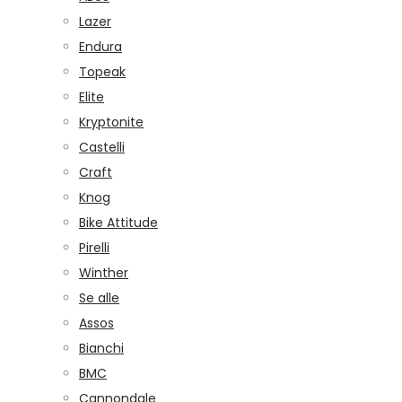
Lazer
Endura
Topeak
Elite
Kryptonite
Castelli
Craft
Knog
Bike Attitude
Pirelli
Winther
Se alle
Assos
Bianchi
BMC
Cannondale