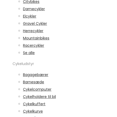
Citybikes
Damecykler
Elcykler
Gravel Cykler
Herrecykler
Mountainbikes
Racercykler
Se alle
Cykeludstyr
Bagagebærer
Barnesæde
Cykelcomputer
Cykelholdere til bil
Cykelkuffert
Cykelkurve