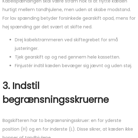
Kabelspændingen skal være stram nok til at flytte kæden
hurtigt mellem tandhjulene, men uden at skabe modstand.
For lav spænding betyder forsinkede gearskift opad, mens for
høj spænding gør det svært at skifte ned.
Drej kabelstrammeren ved skiftegrebet for små
justeringer.
Tjek gearskift op og ned gennem hele kassetten.
Finjustér indtil kæden bevæger sig jævnt og uden støj.
3. Indstil
begrænsningsskruerne
Bagskifteren har to begrænsningsskruer: en for yderste
position (H) og en for inderste (L). Disse sikrer, at kæden ikke
hopper af tandhjulene.