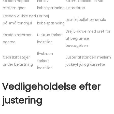
Kæden hopper
For lav
Stram kabellet let via
mellem gear
kabelspænding
justerskrue
Kæden vil ikke ned
For høj
Løsn kabellet en smule
på små tandhjul
kabelspænding
Drej L-skrue med uret for
Kæden rammer
L-skrue forkert
at begrænse
egerne
indstillet
bevægelsen
B-skruen
Gearskift støjer
Justér afstanden mellem
forkert
under belastning
jockeyhjul og kassette
indstillet
Vedligeholdelse efter
justering