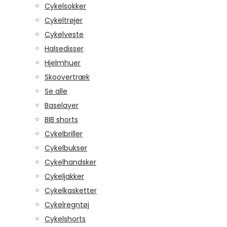
Cykelsokker
Cykeltrøjer
Cykelveste
Halsedisser
Hjelmhuer
Skoovertræk
Se alle
Baselayer
BIB shorts
Cykelbriller
Cykelbukser
Cykelhandsker
Cykeljakker
Cykelkasketter
Cykelregntøj
Cykelshorts