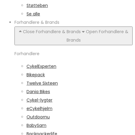
Støtteben
Se alle
Forhandlere & Brands
Close Forhandlere & Brands
Open Forhandlere &
Brands
Forhandlere
CykelExperten
Bikepack
Twelve Sixteen
Dania Bikes
Cykel-lygter
eCykelhjelm
Outdoornu
BabySam
Backpackerlife