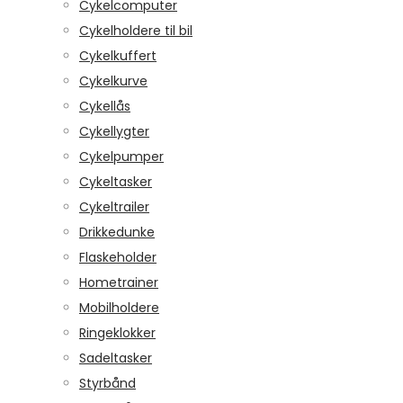
Cykelcomputer
Cykelholdere til bil
Cykelkuffert
Cykelkurve
Cykellås
Cykellygter
Cykelpumper
Cykeltasker
Cykeltrailer
Drikkedunke
Flaskeholder
Hometrainer
Mobilholdere
Ringeklokker
Sadeltasker
Styrbånd