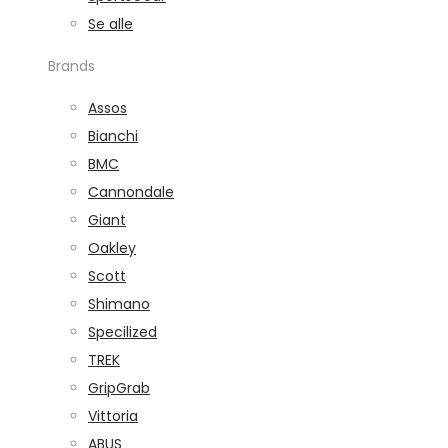
Se alle
Brands
Assos
Bianchi
BMC
Cannondale
Giant
Oakley
Scott
Shimano
Specilized
TREK
GripGrab
Vittoria
ABUS