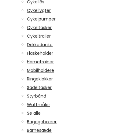
Cykellås
Cykellygter
Cykelpumper
Cykeltasker
Cykeltrailer
Drikkedunke
Flaskeholder
Hometrainer
Mobilholdere
Ringeklokker
Sadeltasker
Styrbånd
Wattmåler
Se alle
Bagagebærer
Barnesæde