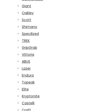
Giant
Oakley
Scott
Shimano
Specilized
TREK
GripGrab
Vittoria
ABUS
Lazer
Endura
Topeak
Elite
Kryptonite
Castelli
Craft