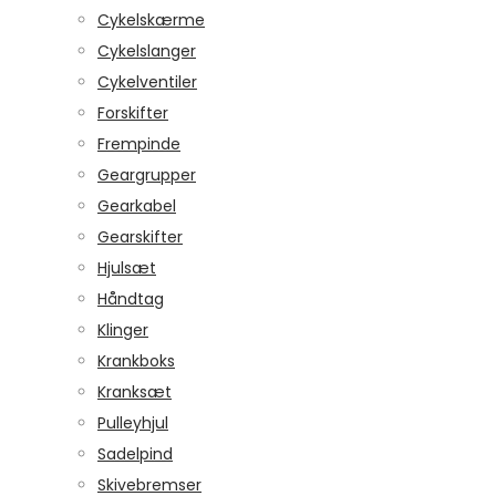
Cykelskærme
Cykelslanger
Cykelventiler
Forskifter
Frempinde
Geargrupper
Gearkabel
Gearskifter
Hjulsæt
Håndtag
Klinger
Krankboks
Kranksæt
Pulleyhjul
Sadelpind
Skivebremser