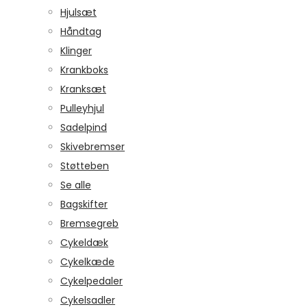
Hjulsæt
Håndtag
Klinger
Krankboks
Kranksæt
Pulleyhjul
Sadelpind
Skivebremser
Støtteben
Se alle
Bagskifter
Bremsegreb
Cykeldæk
Cykelkæde
Cykelpedaler
Cykelsadler