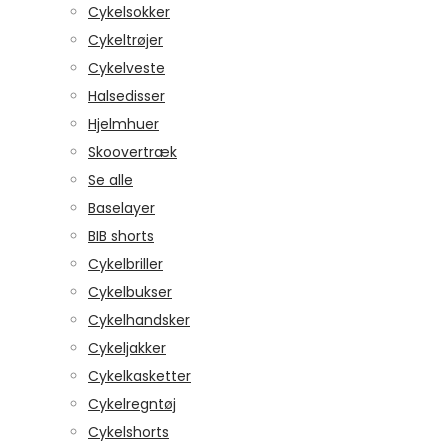
Cykelsokker
Cykeltrøjer
Cykelveste
Halsedisser
Hjelmhuer
Skoovertræk
Se alle
Baselayer
BIB shorts
Cykelbriller
Cykelbukser
Cykelhandsker
Cykeljakker
Cykelkasketter
Cykelregntøj
Cykelshorts