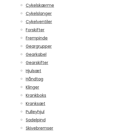
Cykelskærme
Cykelslanger
Cykelventiler
Forskifter
Frempinde
Geargrupper
Gearkabel
Gearskifter
Hjulsæt
Håndtag
Klinger
Krankboks
Kranksæt
Pulleyhjul
Sadelpind
Skivebremser