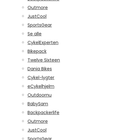
Outmore
JustCool
SportsGear
Se alle
CykelExperten
Bikepack
Twelve Sixteen
Dania Bikes
Cykel-lygter
eCykelhjelm
Outdoornu
BabySam
Backpackerlife
Outmore
JustCool
SportsGear