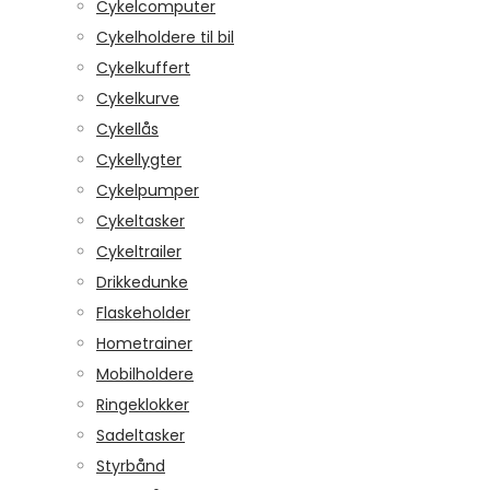
Cykelcomputer
Cykelholdere til bil
Cykelkuffert
Cykelkurve
Cykellås
Cykellygter
Cykelpumper
Cykeltasker
Cykeltrailer
Drikkedunke
Flaskeholder
Hometrainer
Mobilholdere
Ringeklokker
Sadeltasker
Styrbånd