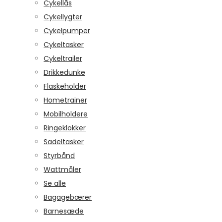
Cykellås
Cykellygter
Cykelpumper
Cykeltasker
Cykeltrailer
Drikkedunke
Flaskeholder
Hometrainer
Mobilholdere
Ringeklokker
Sadeltasker
Styrbånd
Wattmåler
Se alle
Bagagebærer
Barnesæde