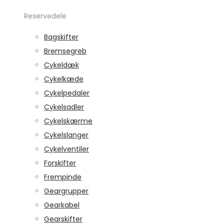
Reservedele
Bagskifter
Bremsegreb
Cykeldæk
Cykelkæde
Cykelpedaler
Cykelsadler
Cykelskærme
Cykelslanger
Cykelventiler
Forskifter
Frempinde
Geargrupper
Gearkabel
Gearskifter