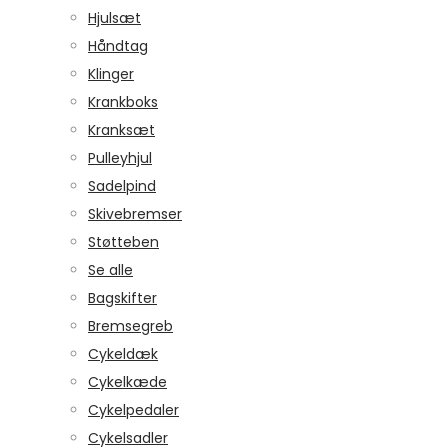
Hjulsæt
Håndtag
Klinger
Krankboks
Kranksæt
Pulleyhjul
Sadelpind
Skivebremser
Støtteben
Se alle
Bagskifter
Bremsegreb
Cykeldæk
Cykelkæde
Cykelpedaler
Cykelsadler