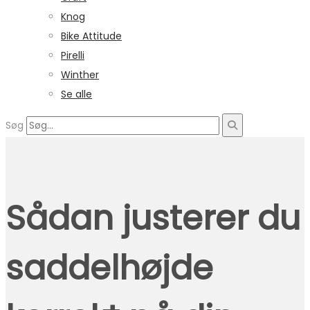
Knog
Bike Attitude
Pirelli
Winther
Se alle
Søg
Sådan justerer du
saddelhøjde