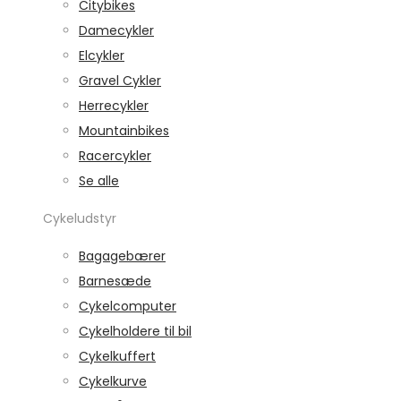
Citybikes
Damecykler
Elcykler
Gravel Cykler
Herrecykler
Mountainbikes
Racercykler
Se alle
Cykeludstyr
Bagagebærer
Barnesæde
Cykelcomputer
Cykelholdere til bil
Cykelkuffert
Cykelkurve