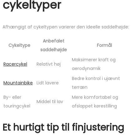
cykeltyper
Afhængigt af cykeltypen varierer den ideelle saddelhøjde:
Anbefalet
Cykeltype
Formål
saddelhøjde
Maksimerer kraft og
Racercykel
Relativt høj
aerodynamik
Bedre kontrol i ujævnt
Mountainbike
Lidt lavere
terræn
By- eller
Mere komfortabel og
Middel til lav
touringcykel
afslappet kørestilling
Et hurtigt tip til finjustering