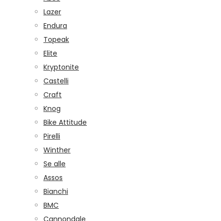
Lazer
Endura
Topeak
Elite
Kryptonite
Castelli
Craft
Knog
Bike Attitude
Pirelli
Winther
Se alle
Assos
Bianchi
BMC
Cannondale