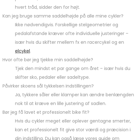
hvert tråd, sidder den for højt.
Kan jeg bruge samme saddelhøjde på alle mine cykler?
Ikke nødvendigvis. Forskellige stelgeometrier og
pedalafstande kræver ofte individuelle justeringer –
især hvis du skifter mellem fx en racercykel og en
elcykel
.
Hvor ofte bør jeg tjekke min saddelhøjde?
Tjek den mindst et par gange om året – især hvis du
skifter sko, pedaler eller sadeltype.
Påvirker skoens sål tykkelsen indstillingen?
Ja, tykkere såler eller klamper kan ændre benlængden
nok til at kræve en lille justering af sadlen.
Bør jeg få lavet et professionelt bike fit?
Hvis du cykler meget eller oplever gentagne smerter,
kan et professionelt fit give stor værdi og præcision i
din indstilling. Du kan også læse vores guide om