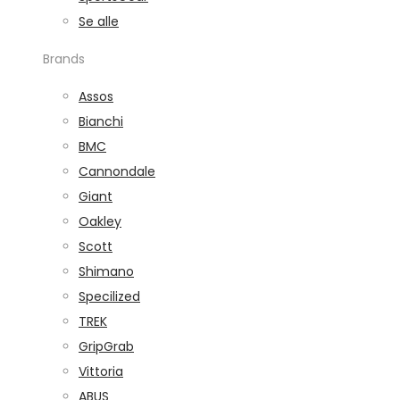
Se alle
Brands
Assos
Bianchi
BMC
Cannondale
Giant
Oakley
Scott
Shimano
Specilized
TREK
GripGrab
Vittoria
ABUS