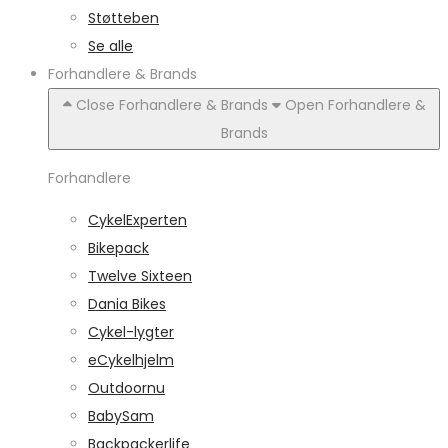
Støtteben
Se alle
Forhandlere & Brands
Close Forhandlere & Brands
Open Forhandlere &
Brands
Forhandlere
CykelExperten
Bikepack
Twelve Sixteen
Dania Bikes
Cykel-lygter
eCykelhjelm
Outdoornu
BabySam
Backpackerlife