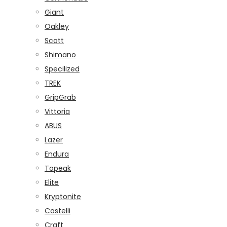
Giant
Oakley
Scott
Shimano
Specilized
TREK
GripGrab
Vittoria
ABUS
Lazer
Endura
Topeak
Elite
Kryptonite
Castelli
Craft