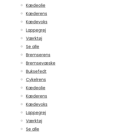
Kædeolie
Kæderens
Kædevoks
Lappegrej
Værktøj
Se alle
Bremserens
Bremsevæske
Buksefedt
Cykelrens
Kædeolie
Kæderens
Kædevoks
Lappegrej
Værktøj
Se alle