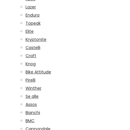
Lazer
Endura
Topeak
Elite
Kryptonite
Castelli
Craft
Knog
Bike Attitude
Pirelli
Winther
Se alle
Assos
Bianchi
BMC
Cannondale