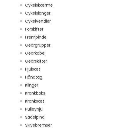
Cykelskærme
Cykelslanger
Cykelventiler
Forskifter
Frempinde
Geargrupper
Gearkabel
Gearskifter
Hjulsæt
Håndtag
Klinger
Krankboks
Kranksæt
Pulleyhjul
Sadelpind
Skivebremser