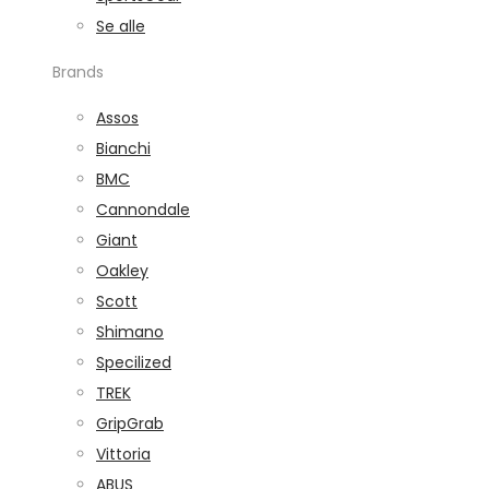
Se alle
Brands
Assos
Bianchi
BMC
Cannondale
Giant
Oakley
Scott
Shimano
Specilized
TREK
GripGrab
Vittoria
ABUS