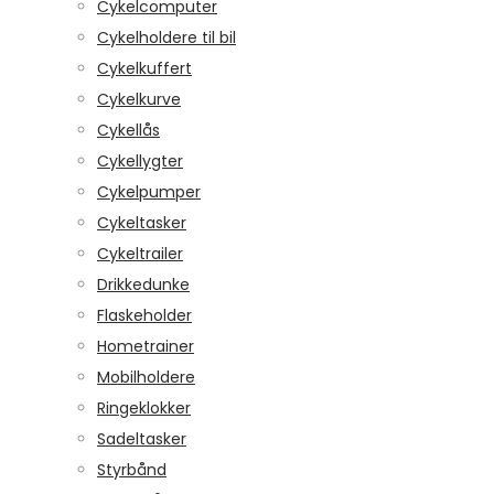
Cykelcomputer
Cykelholdere til bil
Cykelkuffert
Cykelkurve
Cykellås
Cykellygter
Cykelpumper
Cykeltasker
Cykeltrailer
Drikkedunke
Flaskeholder
Hometrainer
Mobilholdere
Ringeklokker
Sadeltasker
Styrbånd