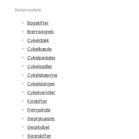
Reservedele
Bagskifter
Bremsegreb
Cykeldæk
Cykelkæde
Cykelpedaler
Cykelsadler
Cykelskærme
Cykelslanger
Cykelventiler
Forskifter
Frempinde
Geargrupper
Gearkabel
Gearskifter