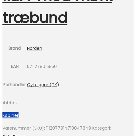
træbund
Brand
Norden
EAN
5711278015850
Forhandler
Cykelgear (DK)
449
kr.
Køb her
Varenummer (SKU):
1112077914710047849
Kategori: