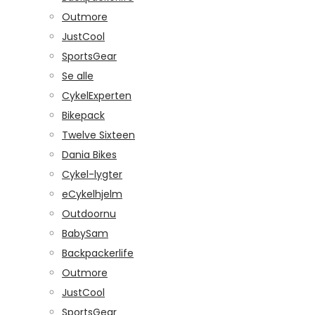
Outmore
JustCool
SportsGear
Se alle
CykelExperten
Bikepack
Twelve Sixteen
Dania Bikes
Cykel-lygter
eCykelhjelm
Outdoornu
BabySam
Backpackerlife
Outmore
JustCool
SportsGear