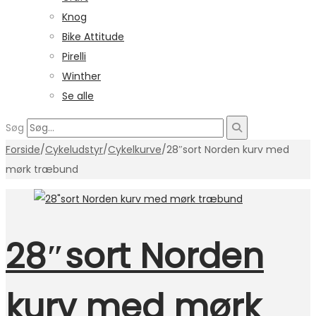
Knog
Bike Attitude
Pirelli
Winther
Se alle
Søg
Forside
/
Cykeludstyr
/
Cykelkurve
/
28″sort Norden kurv med
mørk træbund
28″sort Norden
kurv med mørk