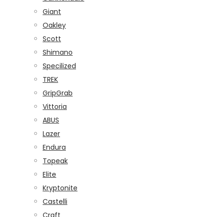
Giant
Oakley
Scott
Shimano
Specilized
TREK
GripGrab
Vittoria
ABUS
Lazer
Endura
Topeak
Elite
Kryptonite
Castelli
Craft