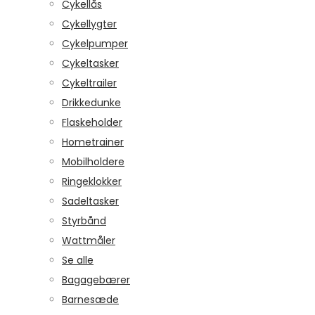
Cykellås
Cykellygter
Cykelpumper
Cykeltasker
Cykeltrailer
Drikkedunke
Flaskeholder
Hometrainer
Mobilholdere
Ringeklokker
Sadeltasker
Styrbånd
Wattmåler
Se alle
Bagagebærer
Barnesæde