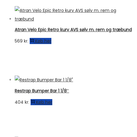
Atran Velo Epic Retro kurv AVS sølv m. rem og træbund
569
kr.
Køb her
Restrap Bumper Bar 1 1/8″
404
kr.
Køb her