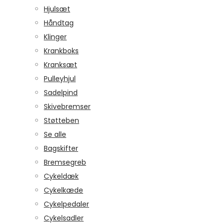
Hjulsæt
Håndtag
Klinger
Krankboks
Kranksæt
Pulleyhjul
Sadelpind
Skivebremser
Støtteben
Se alle
Bagskifter
Bremsegreb
Cykeldæk
Cykelkæde
Cykelpedaler
Cykelsadler