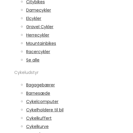
Citybikes
Damecykler
Elcykler
Gravel Cykler
Herrecykler
Mountainbikes
Racercykler
Se alle
Cykeludstyr
Bagagebærer
Barnesæde
Cykelcomputer
Cykelholdere til bil
Cykelkuffert
Cykelkurve