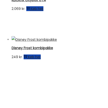
2.069
kr.
Køb her
Disney Frost kombipakke
249
kr.
Køb her