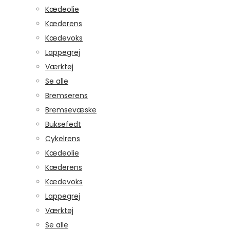
Kædeolie
Kæderens
Kædevoks
Lappegrej
Værktøj
Se alle
Bremserens
Bremsevæske
Buksefedt
Cykelrens
Kædeolie
Kæderens
Kædevoks
Lappegrej
Værktøj
Se alle