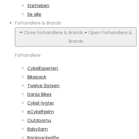
Støtteben
Se alle
Forhandlere & Brands
Close Forhandlere & Brands
Open Forhandlere &
Brands
Forhandlere
CykelExperten
Bikepack
Twelve Sixteen
Dania Bikes
Cykel-lygter
eCykelhjelm
Outdoornu
BabySam
Backpackerlife