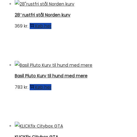
28″rustfri stål Norden kurv
369
kr.
Køb her
Basil Pluto Kurv til hund med mere
783
kr.
Køb her
KLICKfix Citybox GTA