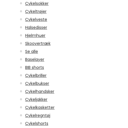
Cykelsokker
Cykeltrøjer
Cykelveste
Halsedisser
Hjelmhuer
Skoovertræk
Se alle
Baselayer
BIB shorts
Cykelbriller
Cykelbukser
Cykelhandsker
Cykeljakker
Cykelkasketter
Cykelregntøj
Cykelshorts