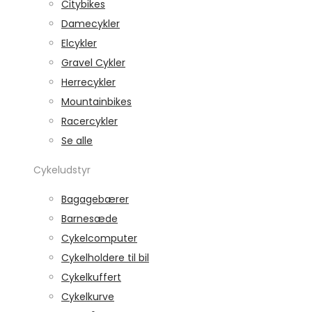
Citybikes
Damecykler
Elcykler
Gravel Cykler
Herrecykler
Mountainbikes
Racercykler
Se alle
Cykeludstyr
Bagagebærer
Barnesæde
Cykelcomputer
Cykelholdere til bil
Cykelkuffert
Cykelkurve