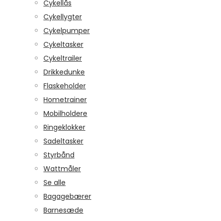
Cykellås
Cykellygter
Cykelpumper
Cykeltasker
Cykeltrailer
Drikkedunke
Flaskeholder
Hometrainer
Mobilholdere
Ringeklokker
Sadeltasker
Styrbånd
Wattmåler
Se alle
Bagagebærer
Barnesæde