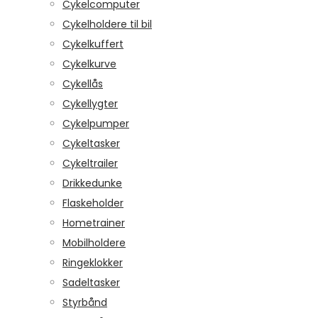
Cykelcomputer
Cykelholdere til bil
Cykelkuffert
Cykelkurve
Cykellås
Cykellygter
Cykelpumper
Cykeltasker
Cykeltrailer
Drikkedunke
Flaskeholder
Hometrainer
Mobilholdere
Ringeklokker
Sadeltasker
Styrbånd