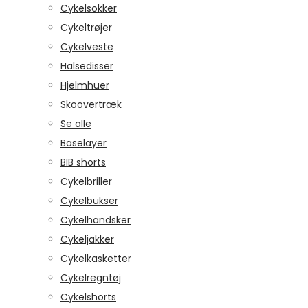
Cykelsokker
Cykeltrøjer
Cykelveste
Halsedisser
Hjelmhuer
Skoovertræk
Se alle
Baselayer
BIB shorts
Cykelbriller
Cykelbukser
Cykelhandsker
Cykeljakker
Cykelkasketter
Cykelregntøj
Cykelshorts