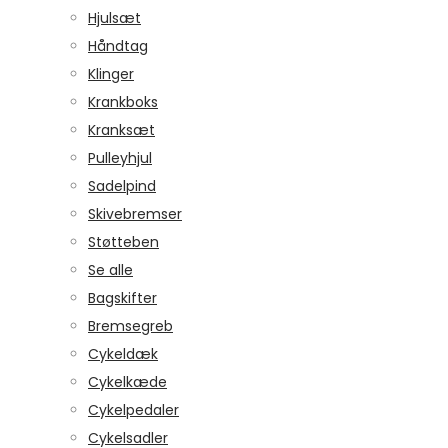
Hjulsæt
Håndtag
Klinger
Krankboks
Kranksæt
Pulleyhjul
Sadelpind
Skivebremser
Støtteben
Se alle
Bagskifter
Bremsegreb
Cykeldæk
Cykelkæde
Cykelpedaler
Cykelsadler