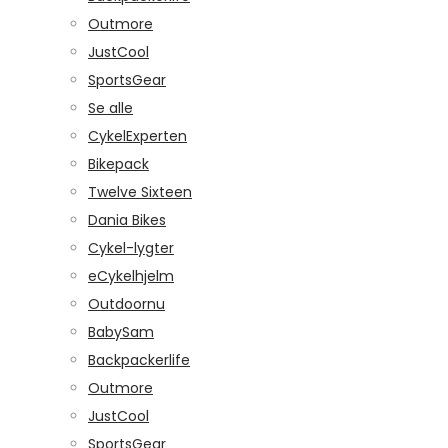
Outmore
JustCool
SportsGear
Se alle
CykelExperten
Bikepack
Twelve Sixteen
Dania Bikes
Cykel-lygter
eCykelhjelm
Outdoornu
BabySam
Backpackerlife
Outmore
JustCool
SportsGear