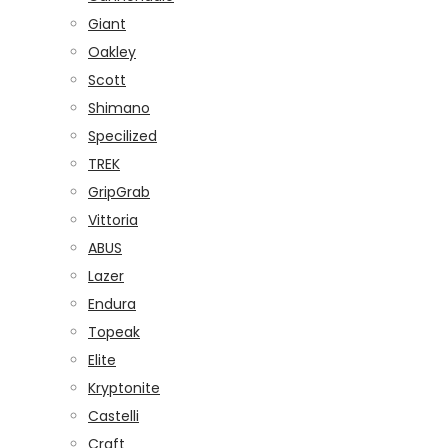
Giant
Oakley
Scott
Shimano
Specilized
TREK
GripGrab
Vittoria
ABUS
Lazer
Endura
Topeak
Elite
Kryptonite
Castelli
Craft