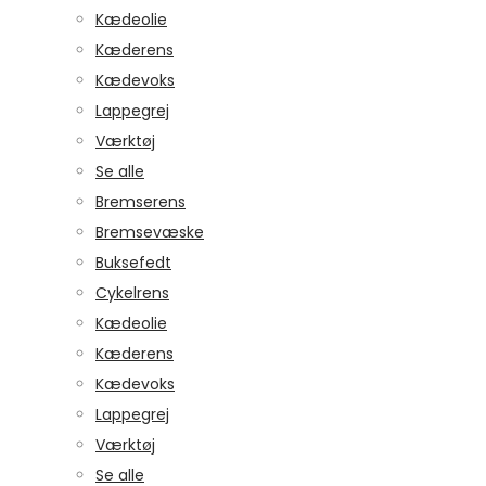
Kædeolie
Kæderens
Kædevoks
Lappegrej
Værktøj
Se alle
Bremserens
Bremsevæske
Buksefedt
Cykelrens
Kædeolie
Kæderens
Kædevoks
Lappegrej
Værktøj
Se alle