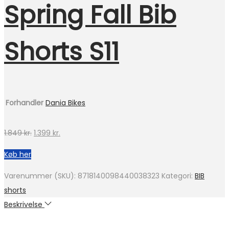
Spring Fall Bib
Shorts S11
Forhandler
Dania Bikes
Den
Den
1.849
kr.
1.399
kr.
oprindelige
aktuelle
Køb her
pris
pris
var:
er:
Varenummer (SKU):
8718140098440038323
Kategori:
BIB
1.849 kr..
1.399 kr..
shorts
Beskrivelse