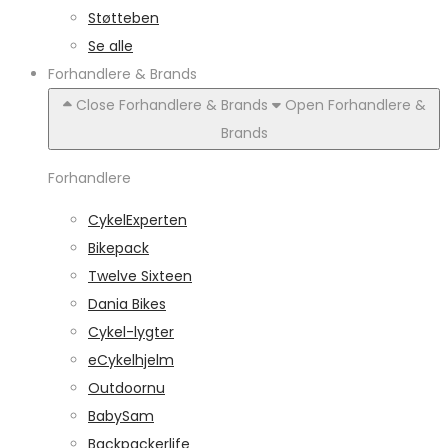
Støtteben
Se alle
Forhandlere & Brands
Close Forhandlere & Brands
Open Forhandlere &
Brands
Forhandlere
CykelExperten
Bikepack
Twelve Sixteen
Dania Bikes
Cykel-lygter
eCykelhjelm
Outdoornu
BabySam
Backpackerlife