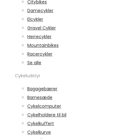
Citybikes
Damecykler
Elcykler
Gravel Cykler
Herrecykler
Mountainbikes
Racercykler
Se alle
Cykeludstyr
Bagagebærer
Barnesæde
Cykelcomputer
Cykelholdere til bil
Cykelkuffert
Cykelkurve