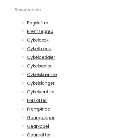
Reservedele
Bagskifter
Bremsegreb
Cykeldæk
Cykelkæde
Cykelpedaler
Cykelsadler
Cykelskærme
Cykelslanger
Cykelventiler
Forskifter
Frempinde
Geargrupper
Gearkabel
Gearskifter