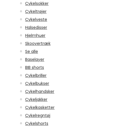
Cykelsokker
Cykeltrøjer
Cykelveste
Halsedisser
Hjelmhuer
Skoovertræk
Se alle
Baselayer
BIB shorts
Cykelbriller
Cykelbukser
Cykelhandsker
Cykeljakker
Cykelkasketter
Cykelregntøj
Cykelshorts