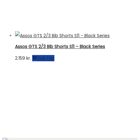
oprindelige
aktuelle
pris
pris
var:
er:
799 kr..
699 kr..
Assos GTS 2/3 Bib Shorts S11 – Black Series
2.159
kr.
Køb her