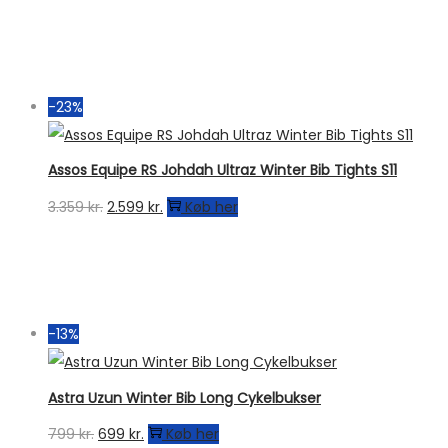
-23%
Assos Equipe RS Johdah Ultraz Winter Bib Tights S11
Den
Den
3.359
kr.
2.599
kr.
Køb her
oprindelige
aktuelle
pris
pris
var:
er:
3.359 kr..
2.599 kr..
-13%
Astra Uzun Winter Bib Long Cykelbukser
Den
Den
799
kr.
699
kr.
Køb her