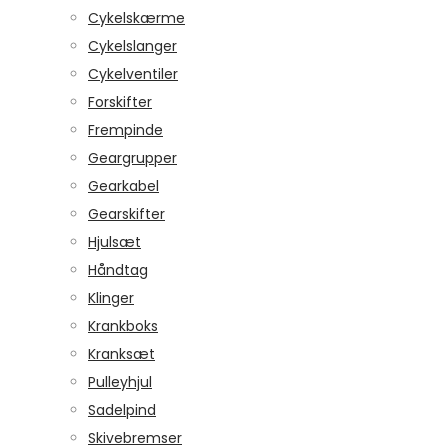
Cykelskærme
Cykelslanger
Cykelventiler
Forskifter
Frempinde
Geargrupper
Gearkabel
Gearskifter
Hjulsæt
Håndtag
Klinger
Krankboks
Kranksæt
Pulleyhjul
Sadelpind
Skivebremser