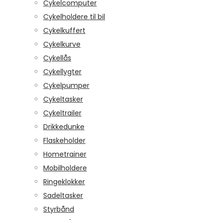
Cykelcomputer
Cykelholdere til bil
Cykelkuffert
Cykelkurve
Cykellås
Cykellygter
Cykelpumper
Cykeltasker
Cykeltrailer
Drikkedunke
Flaskeholder
Hometrainer
Mobilholdere
Ringeklokker
Sadeltasker
Styrbånd