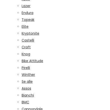
Lazer
Endura
Topeak
Elite
Kryptonite
Castelli
Craft
Knog
Bike Attitude
Pirelli
Winther
Se alle
Assos
Bianchi
BMC
Cannondale