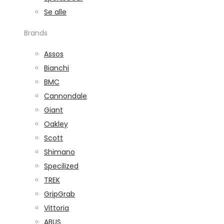
Se alle
Brands
Assos
Bianchi
BMC
Cannondale
Giant
Oakley
Scott
Shimano
Specilized
TREK
GripGrab
Vittoria
ABUS