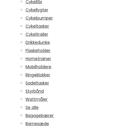
Cykellås
Cykellygter
Cykelpumper
Cykeltasker
Cykeltrailer
Drikkedunke
Flaskeholder
Hometrainer
Mobilholdere
Ringeklokker
Sadeltasker
Styrbånd
Wattmåler
Se alle
Bagagebærer
Barnesæde