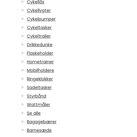
Cykellås
Cykellygter
Cykelpumper
Cykeltasker
Cykeltrailer
Drikkedunke
Flaskeholder
Hometrainer
Mobilholdere
Ringeklokker
Sadeltasker
Styrbånd
Wattmåler
Se alle
Bagagebærer
Barnesæde