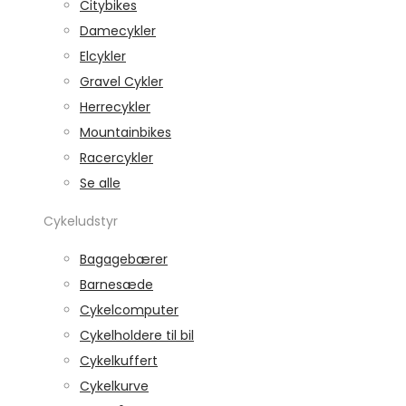
Citybikes
Damecykler
Elcykler
Gravel Cykler
Herrecykler
Mountainbikes
Racercykler
Se alle
Cykeludstyr
Bagagebærer
Barnesæde
Cykelcomputer
Cykelholdere til bil
Cykelkuffert
Cykelkurve