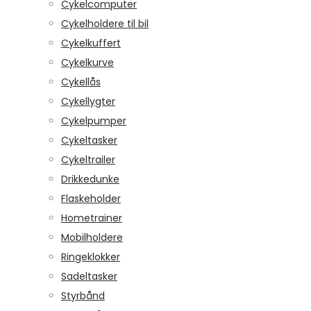
Cykelcomputer
Cykelholdere til bil
Cykelkuffert
Cykelkurve
Cykellås
Cykellygter
Cykelpumper
Cykeltasker
Cykeltrailer
Drikkedunke
Flaskeholder
Hometrainer
Mobilholdere
Ringeklokker
Sadeltasker
Styrbånd