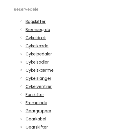
Reservedele
Bagskifter
Bremsegreb
Cykeldæk
Cykelkæde
Cykelpedaler
Cykelsadler
Cykelskærme
Cykelslanger
Cykelventiler
Forskifter
Frempinde
Geargrupper
Gearkabel
Gearskifter