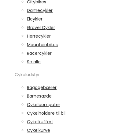
Citybikes
Damecykler
Elcykler
Gravel Cykler
Herrecykler
Mountainbikes
Racercykler
Se alle
Cykeludstyr
Bagagebærer
Barnesæde
Cykelcomputer
Cykelholdere til bil
Cykelkuffert
Cykelkurve