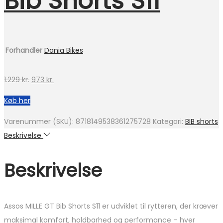
Bib Shorts S11
Forhandler
Dania Bikes
Den
Den
1.229
kr.
973
kr.
oprindelige
aktuelle
Køb her
pris
pris
var:
er:
Varenummer (SKU):
8718149538361275728
Kategori:
BIB shorts
1.229 kr..
973 kr..
Beskrivelse
Beskrivelse
Assos MILLE GT Bib Shorts S11 er udviklet til rytteren, der kræver
maksimal komfort, holdbarhed og performance – hver