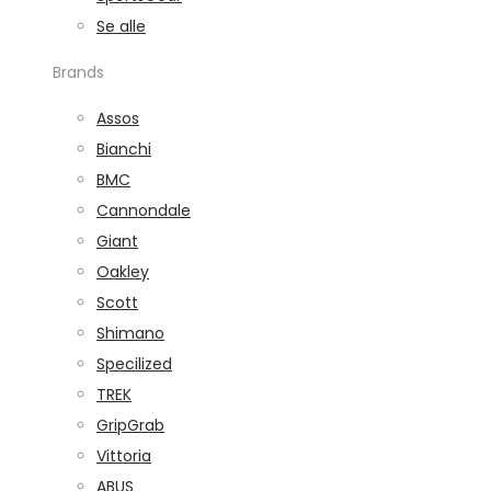
Se alle
Brands
Assos
Bianchi
BMC
Cannondale
Giant
Oakley
Scott
Shimano
Specilized
TREK
GripGrab
Vittoria
ABUS