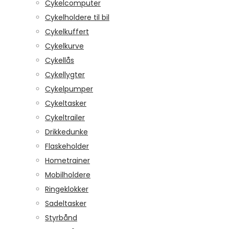
Cykelcomputer
Cykelholdere til bil
Cykelkuffert
Cykelkurve
Cykellås
Cykellygter
Cykelpumper
Cykeltasker
Cykeltrailer
Drikkedunke
Flaskeholder
Hometrainer
Mobilholdere
Ringeklokker
Sadeltasker
Styrbånd