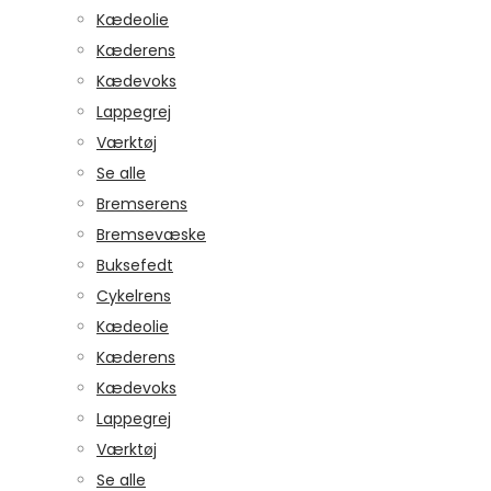
Kædeolie
Kæderens
Kædevoks
Lappegrej
Værktøj
Se alle
Bremserens
Bremsevæske
Buksefedt
Cykelrens
Kædeolie
Kæderens
Kædevoks
Lappegrej
Værktøj
Se alle