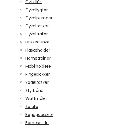
Cykellås
Cykellygter
Cykelpumper
Cykeltasker
Cykeltrailer
Drikkedunke
Flaskeholder
Hometrainer
Mobilholdere
Ringeklokker
Sadeltasker
Styrbånd
Wattmåler
Se alle
Bagagebærer
Barnesæde