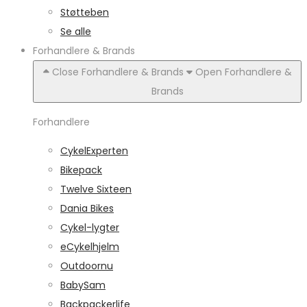
Støtteben
Se alle
Forhandlere & Brands
Close Forhandlere & Brands
Open Forhandlere &
Brands
Forhandlere
CykelExperten
Bikepack
Twelve Sixteen
Dania Bikes
Cykel-lygter
eCykelhjelm
Outdoornu
BabySam
Backpackerlife