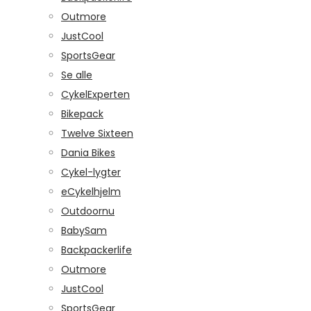
Outmore
JustCool
SportsGear
Se alle
CykelExperten
Bikepack
Twelve Sixteen
Dania Bikes
Cykel-lygter
eCykelhjelm
Outdoornu
BabySam
Backpackerlife
Outmore
JustCool
SportsGear