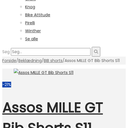
Knog
Bike Attitude
Pirelli
Winther
Se alle
Søg
Forside
/
Beklædning
/
BIB shorts
/
Assos MILLE GT Bib Shorts S11
-21%
Assos MILLE GT