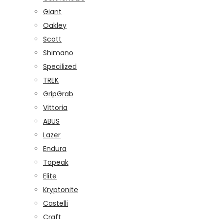
Giant
Oakley
Scott
Shimano
Specilized
TREK
GripGrab
Vittoria
ABUS
Lazer
Endura
Topeak
Elite
Kryptonite
Castelli
Craft