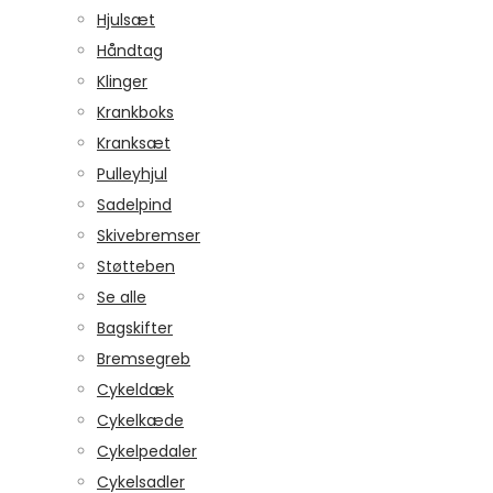
Hjulsæt
Håndtag
Klinger
Krankboks
Kranksæt
Pulleyhjul
Sadelpind
Skivebremser
Støtteben
Se alle
Bagskifter
Bremsegreb
Cykeldæk
Cykelkæde
Cykelpedaler
Cykelsadler