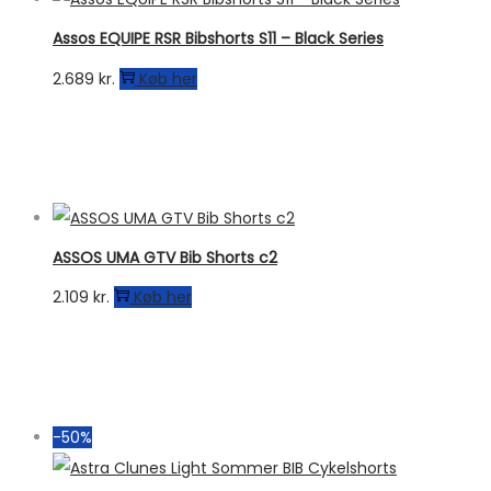
Assos EQUIPE RSR Bibshorts S11 – Black Series
2.689
kr.
Køb her
ASSOS UMA GTV Bib Shorts c2
2.109
kr.
Køb her
-50%