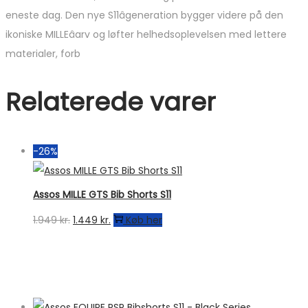
eneste dag. Den nye S11âgeneration bygger videre på den
ikoniske MILLEâarv og løfter helhedsoplevelsen med lettere
materialer, forb
Relaterede varer
-26%
Assos MILLE GTS Bib Shorts S11
Den
Den
1.949
kr.
1.449
kr.
Køb her
oprindelige
aktuelle
pris
pris
var:
er:
1.949 kr..
1.449 kr..