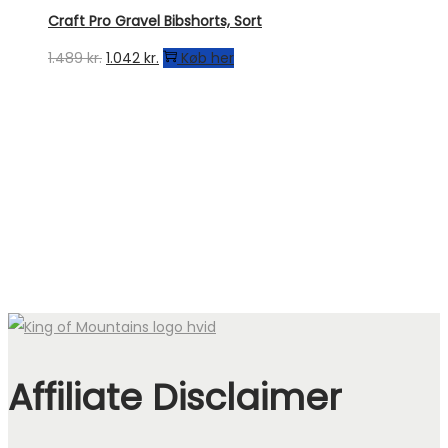
Craft Pro Gravel Bibshorts, Sort
Den
Den
1.489
kr.
1.042
kr.
Køb her
oprindelige
aktuelle
pris
pris
var:
er:
1.489 kr..
1.042 kr..
Affiliate Disclaimer