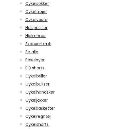
Cykelsokker
Cykeltrøjer
Cykelveste
Halsedisser
Hjelmhuer
Skoovertræk
Se alle
Baselayer
BIB shorts
Cykelbriller
Cykelbukser
Cykelhandsker
Cykeljakker
Cykelkasketter
Cykelregntøj
Cykelshorts