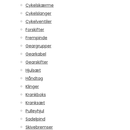
Cykelskærme
Cykelslanger
Cykelventiler
Forskifter
Frempinde
Geargrupper
Gearkabel
Gearskifter
Hjulsæt
Håndtag
Klinger
Krankboks
Kranksæt
Pulleyhjul
Sadelpind
Skivebremser