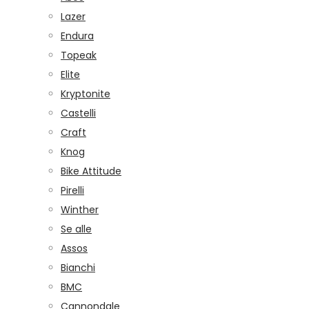
Lazer
Endura
Topeak
Elite
Kryptonite
Castelli
Craft
Knog
Bike Attitude
Pirelli
Winther
Se alle
Assos
Bianchi
BMC
Cannondale