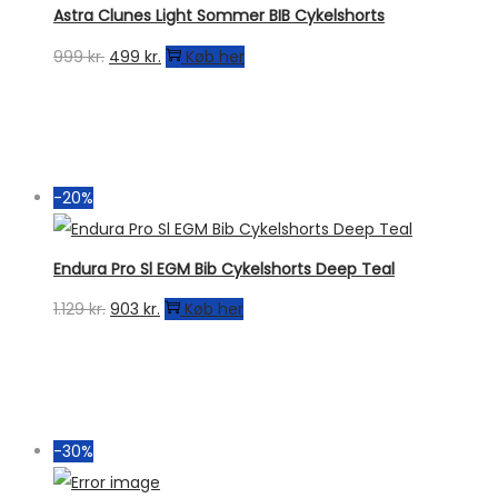
Astra Clunes Light Sommer BIB Cykelshorts
Den
Den
999
kr.
499
kr.
Køb her
oprindelige
aktuelle
pris
pris
var:
er:
999 kr..
499 kr..
-20%
Endura Pro Sl EGM Bib Cykelshorts Deep Teal
Den
Den
1.129
kr.
903
kr.
Køb her
oprindelige
aktuelle
pris
pris
var:
er:
1.129 kr..
903 kr..
-30%