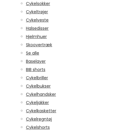
Cykelsokker
Cykeltrøjer
Cykelveste
Halsedisser
Hjelmhuer
Skoovertræk
Se alle
Baselayer
BIB shorts
Cykelbriller
Cykelbukser
Cykelhandsker
Cykeljakker
Cykelkasketter
Cykelregntøj
Cykelshorts