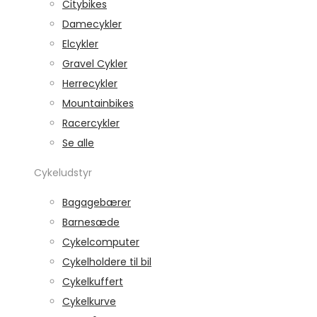
Citybikes
Damecykler
Elcykler
Gravel Cykler
Herrecykler
Mountainbikes
Racercykler
Se alle
Cykeludstyr
Bagagebærer
Barnesæde
Cykelcomputer
Cykelholdere til bil
Cykelkuffert
Cykelkurve