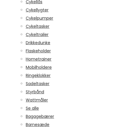
Cykellås
Cykellygter
Cykelpumper
Cykeltasker
Cykeltrailer
Drikkedunke
Flaskeholder
Hometrainer
Mobilholdere
Ringeklokker
Sadeltasker
Styrbånd
Wattmåler
Se alle
Bagagebærer
Barnesæde