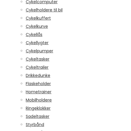
Cykelcomputer
Cykelholdere til bil
Cykelkuffert
Cykelkurve
Cykellås
Cykellygter
Cykelpumper
Cykeltasker
Cykeltrailer
Drikkedunke
Flaskeholder
Hometrainer
Mobilholdere
Ringeklokker
Sadeltasker
Styrbånd