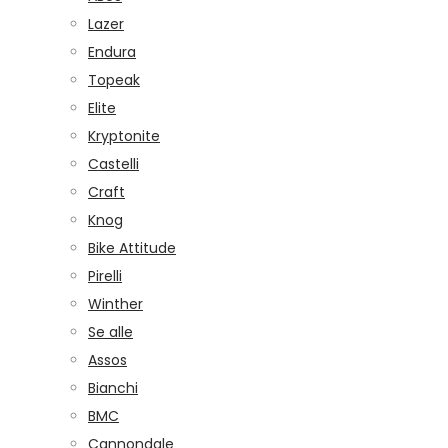
Lazer
Endura
Topeak
Elite
Kryptonite
Castelli
Craft
Knog
Bike Attitude
Pirelli
Winther
Se alle
Assos
Bianchi
BMC
Cannondale