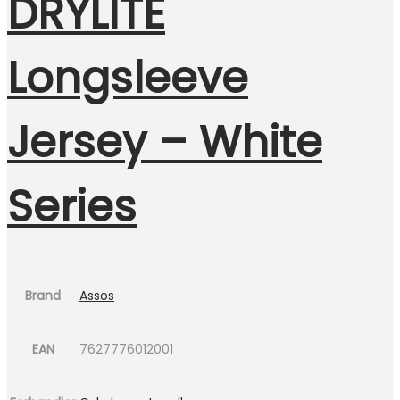
DRYLITE
Longsleeve
Jersey – White
Series
Brand
Assos
EAN
7627776012001