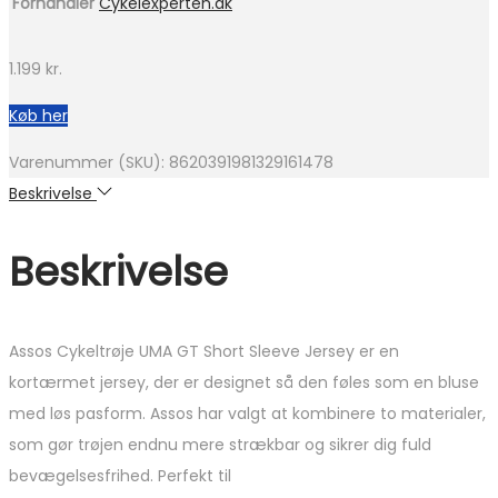
Forhandler
Cykelexperten.dk
1.199
kr.
Køb her
Varenummer (SKU):
8620391981329161478
Beskrivelse
Beskrivelse
Assos Cykeltrøje UMA GT Short Sleeve Jersey er en
kortærmet jersey, der er designet så den føles som en bluse
med løs pasform. Assos har valgt at kombinere to materialer,
som gør trøjen endnu mere strækbar og sikrer dig fuld
bevægelsesfrihed. Perfekt til