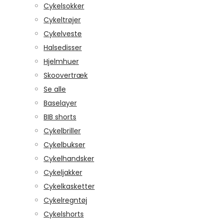
Cykelsokker
Cykeltrøjer
Cykelveste
Halsedisser
Hjelmhuer
Skoovertræk
Se alle
Baselayer
BIB shorts
Cykelbriller
Cykelbukser
Cykelhandsker
Cykeljakker
Cykelkasketter
Cykelregntøj
Cykelshorts