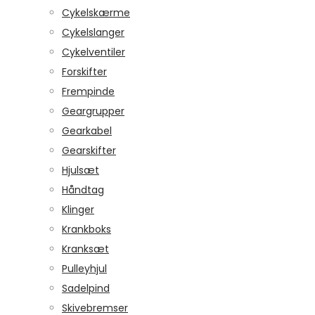
Cykelskærme
Cykelslanger
Cykelventiler
Forskifter
Frempinde
Geargrupper
Gearkabel
Gearskifter
Hjulsæt
Håndtag
Klinger
Krankboks
Kranksæt
Pulleyhjul
Sadelpind
Skivebremser