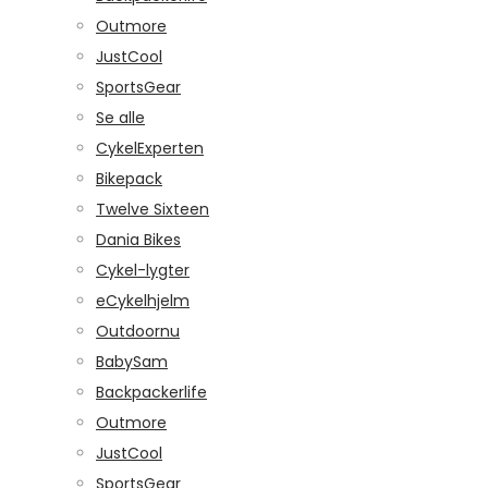
Outmore
JustCool
SportsGear
Se alle
CykelExperten
Bikepack
Twelve Sixteen
Dania Bikes
Cykel-lygter
eCykelhjelm
Outdoornu
BabySam
Backpackerlife
Outmore
JustCool
SportsGear