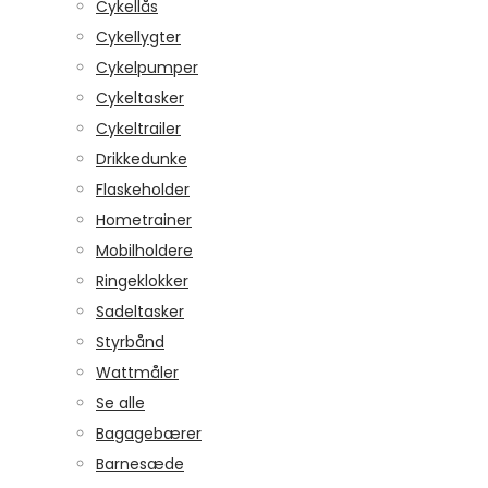
Cykellås
Cykellygter
Cykelpumper
Cykeltasker
Cykeltrailer
Drikkedunke
Flaskeholder
Hometrainer
Mobilholdere
Ringeklokker
Sadeltasker
Styrbånd
Wattmåler
Se alle
Bagagebærer
Barnesæde