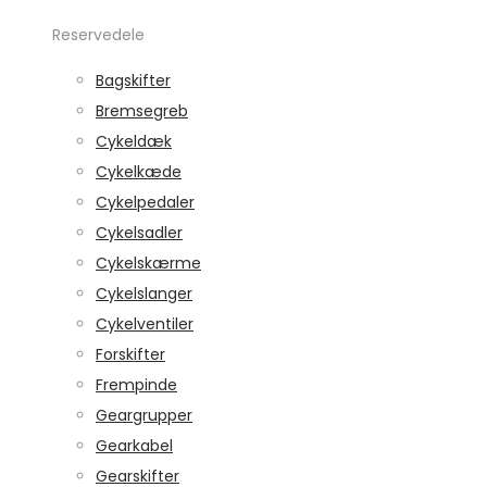
Reservedele
Bagskifter
Bremsegreb
Cykeldæk
Cykelkæde
Cykelpedaler
Cykelsadler
Cykelskærme
Cykelslanger
Cykelventiler
Forskifter
Frempinde
Geargrupper
Gearkabel
Gearskifter