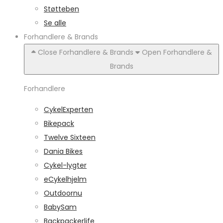
Støtteben
Se alle
Forhandlere & Brands
Close Forhandlere & Brands
Open Forhandlere &
Brands
Forhandlere
CykelExperten
Bikepack
Twelve Sixteen
Dania Bikes
Cykel-lygter
eCykelhjelm
Outdoornu
BabySam
Backpackerlife