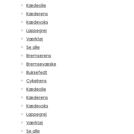
Kædeolie
Kæderens
Kædevoks
Lappegrej
Værktøj
Se alle
Bremserens
Bremsevæske
Buksefedt
Cykelrens
Kædeolie
Kæderens
Kædevoks
Lappegrej
Værktøj
Se alle