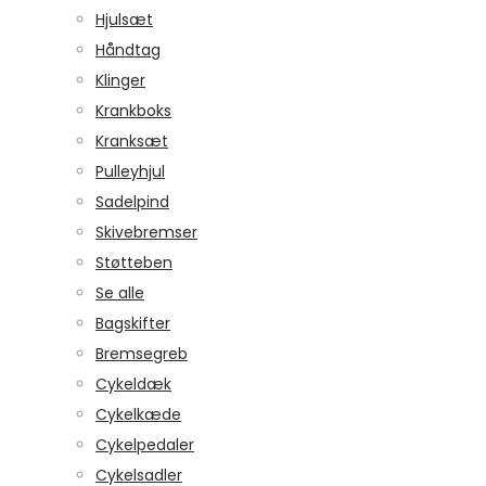
Hjulsæt
Håndtag
Klinger
Krankboks
Kranksæt
Pulleyhjul
Sadelpind
Skivebremser
Støtteben
Se alle
Bagskifter
Bremsegreb
Cykeldæk
Cykelkæde
Cykelpedaler
Cykelsadler