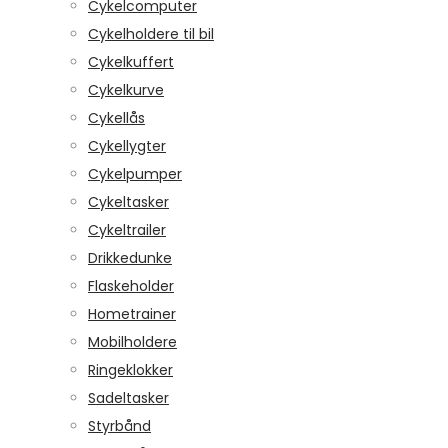
Cykelcomputer
Cykelholdere til bil
Cykelkuffert
Cykelkurve
Cykellås
Cykellygter
Cykelpumper
Cykeltasker
Cykeltrailer
Drikkedunke
Flaskeholder
Hometrainer
Mobilholdere
Ringeklokker
Sadeltasker
Styrbånd