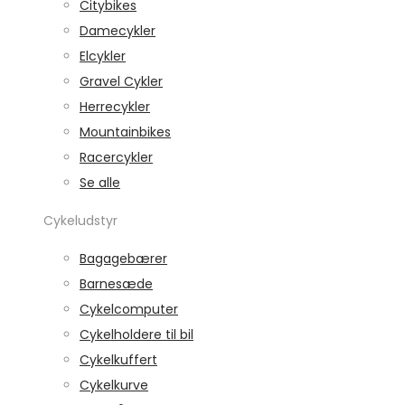
Citybikes
Damecykler
Elcykler
Gravel Cykler
Herrecykler
Mountainbikes
Racercykler
Se alle
Cykeludstyr
Bagagebærer
Barnesæde
Cykelcomputer
Cykelholdere til bil
Cykelkuffert
Cykelkurve