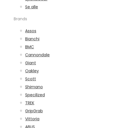
Se alle
Brands
Assos
Bianchi
BMC
Cannondale
Giant
Oakley
Scott
Shimano
Specilized
TREK
GripGrab
Vittoria
ABUS