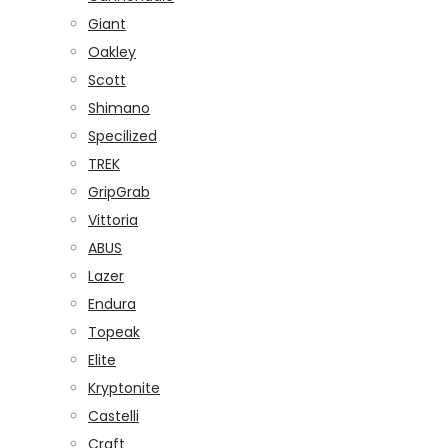
Giant
Oakley
Scott
Shimano
Specilized
TREK
GripGrab
Vittoria
ABUS
Lazer
Endura
Topeak
Elite
Kryptonite
Castelli
Craft