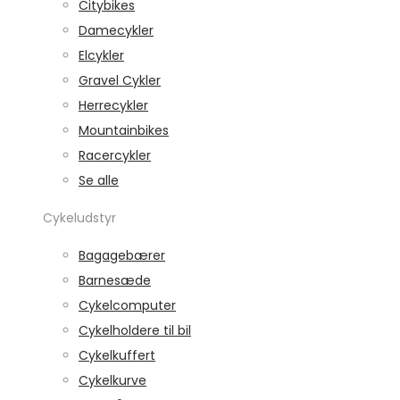
Citybikes
Damecykler
Elcykler
Gravel Cykler
Herrecykler
Mountainbikes
Racercykler
Se alle
Cykeludstyr
Bagagebærer
Barnesæde
Cykelcomputer
Cykelholdere til bil
Cykelkuffert
Cykelkurve