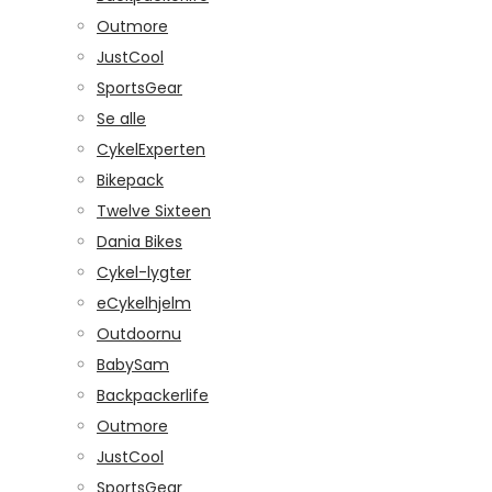
Outmore
JustCool
SportsGear
Se alle
CykelExperten
Bikepack
Twelve Sixteen
Dania Bikes
Cykel-lygter
eCykelhjelm
Outdoornu
BabySam
Backpackerlife
Outmore
JustCool
SportsGear