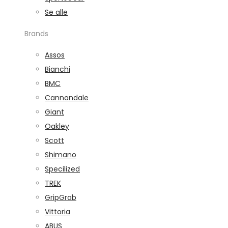
Se alle
Brands
Assos
Bianchi
BMC
Cannondale
Giant
Oakley
Scott
Shimano
Specilized
TREK
GripGrab
Vittoria
ABUS