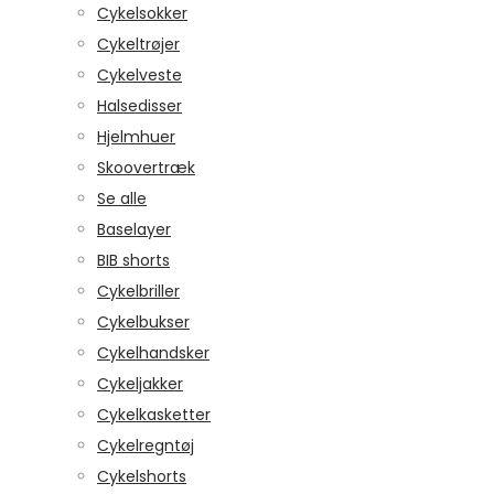
Cykelsokker
Cykeltrøjer
Cykelveste
Halsedisser
Hjelmhuer
Skoovertræk
Se alle
Baselayer
BIB shorts
Cykelbriller
Cykelbukser
Cykelhandsker
Cykeljakker
Cykelkasketter
Cykelregntøj
Cykelshorts