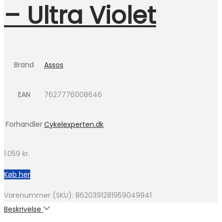
– Ultra Violet
Brand
Assos
EAN
7627776008646
Forhandler
Cykelexperten.dk
1.059
kr.
Køb her
Varenummer (SKU):
8620391281959049941
Beskrivelse