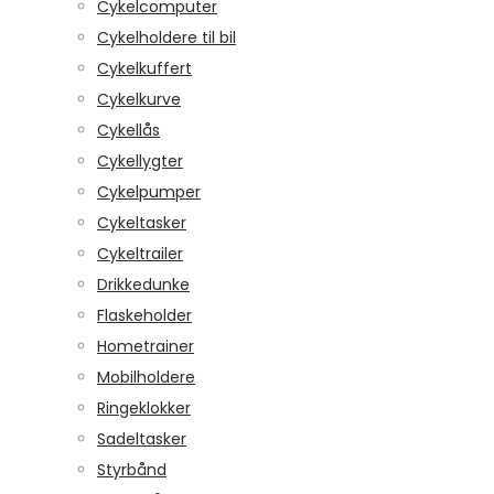
Cykelcomputer
Cykelholdere til bil
Cykelkuffert
Cykelkurve
Cykellås
Cykellygter
Cykelpumper
Cykeltasker
Cykeltrailer
Drikkedunke
Flaskeholder
Hometrainer
Mobilholdere
Ringeklokker
Sadeltasker
Styrbånd