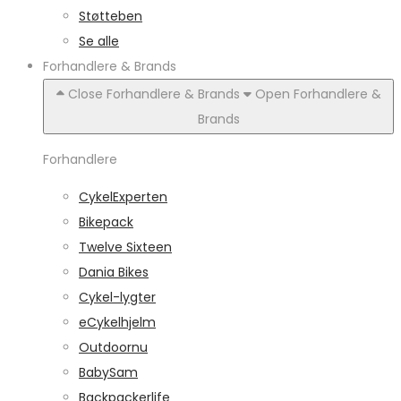
Støtteben
Se alle
Forhandlere & Brands
Close Forhandlere & Brands
Open Forhandlere &
Brands
Forhandlere
CykelExperten
Bikepack
Twelve Sixteen
Dania Bikes
Cykel-lygter
eCykelhjelm
Outdoornu
BabySam
Backpackerlife