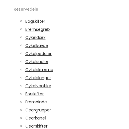
Reservedele
Bagskifter
Bremsegreb
Cykeldæk
Cykelkæde
Cykelpedaler
Cykelsadler
Cykelskærme
Cykelslanger
Cykelventiler
Forskifter
Frempinde
Geargrupper
Gearkabel
Gearskifter