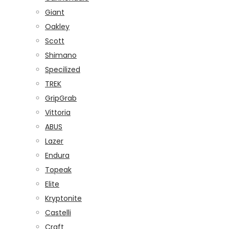
Giant
Oakley
Scott
Shimano
Specilized
TREK
GripGrab
Vittoria
ABUS
Lazer
Endura
Topeak
Elite
Kryptonite
Castelli
Craft