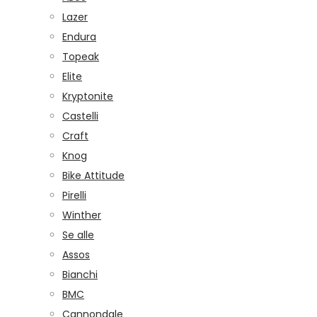
Lazer
Endura
Topeak
Elite
Kryptonite
Castelli
Craft
Knog
Bike Attitude
Pirelli
Winther
Se alle
Assos
Bianchi
BMC
Cannondale