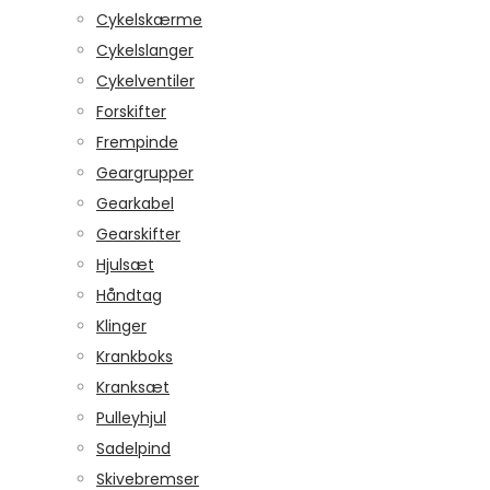
Cykelskærme
Cykelslanger
Cykelventiler
Forskifter
Frempinde
Geargrupper
Gearkabel
Gearskifter
Hjulsæt
Håndtag
Klinger
Krankboks
Kranksæt
Pulleyhjul
Sadelpind
Skivebremser