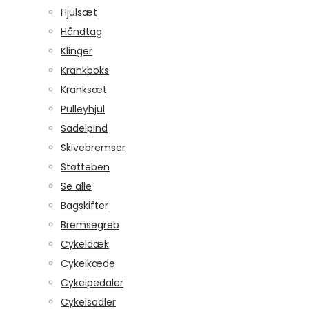
Hjulsæt
Håndtag
Klinger
Krankboks
Kranksæt
Pulleyhjul
Sadelpind
Skivebremser
Støtteben
Se alle
Bagskifter
Bremsegreb
Cykeldæk
Cykelkæde
Cykelpedaler
Cykelsadler