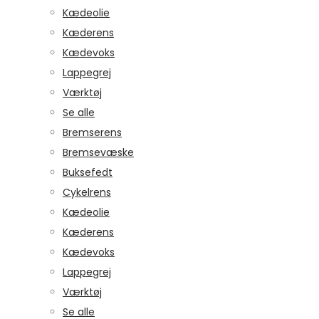
Kædeolie
Kæderens
Kædevoks
Lappegrej
Værktøj
Se alle
Bremserens
Bremsevæske
Buksefedt
Cykelrens
Kædeolie
Kæderens
Kædevoks
Lappegrej
Værktøj
Se alle