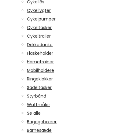
Cykellås
Cykellygter
Cykelpumper
Cykeltasker
Cykeltrailer
Drikkedunke
Flaskeholder
Hometrainer
Mobilholdere
Ringeklokker
Sadeltasker
Styrbånd
Wattmåler
Se alle
Bagagebærer
Barnesæde