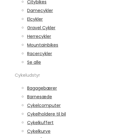
Citybikes
Damecykler
Elcykler
Gravel Cykler
Herrecykler
Mountainbikes
Racercykler
Se alle
Cykeludstyr
Bagagebærer
Barnesæde
Cykelcomputer
Cykelholdere til bil
Cykelkuffert
Cykelkurve