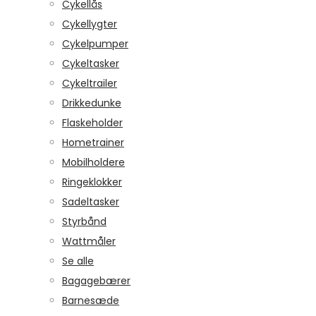
Cykellås
Cykellygter
Cykelpumper
Cykeltasker
Cykeltrailer
Drikkedunke
Flaskeholder
Hometrainer
Mobilholdere
Ringeklokker
Sadeltasker
Styrbånd
Wattmåler
Se alle
Bagagebærer
Barnesæde