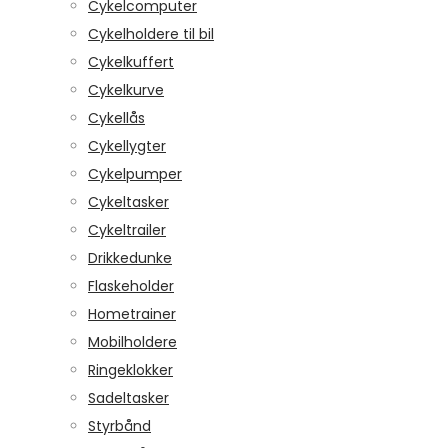
Cykelcomputer
Cykelholdere til bil
Cykelkuffert
Cykelkurve
Cykellås
Cykellygter
Cykelpumper
Cykeltasker
Cykeltrailer
Drikkedunke
Flaskeholder
Hometrainer
Mobilholdere
Ringeklokker
Sadeltasker
Styrbånd