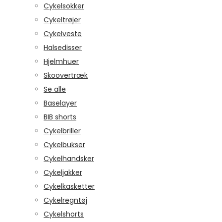
Cykelsokker
Cykeltrøjer
Cykelveste
Halsedisser
Hjelmhuer
Skoovertræk
Se alle
Baselayer
BIB shorts
Cykelbriller
Cykelbukser
Cykelhandsker
Cykeljakker
Cykelkasketter
Cykelregntøj
Cykelshorts