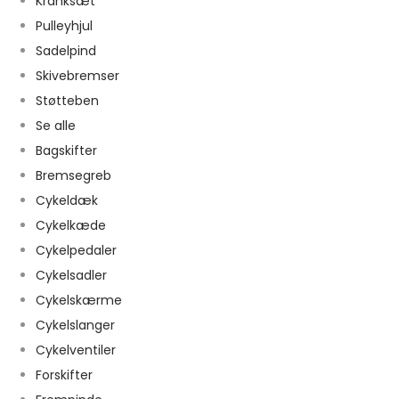
Kranksæt
Pulleyhjul
Sadelpind
Skivebremser
Støtteben
Se alle
Bagskifter
Bremsegreb
Cykeldæk
Cykelkæde
Cykelpedaler
Cykelsadler
Cykelskærme
Cykelslanger
Cykelventiler
Forskifter