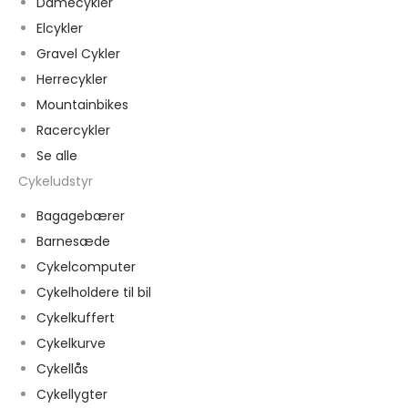
Damecykler
Elcykler
Gravel Cykler
Herrecykler
Mountainbikes
Racercykler
Se alle
Cykeludstyr
Bagagebærer
Barnesæde
Cykelcomputer
Cykelholdere til bil
Cykelkuffert
Cykelkurve
Cykellås
Cykellygter