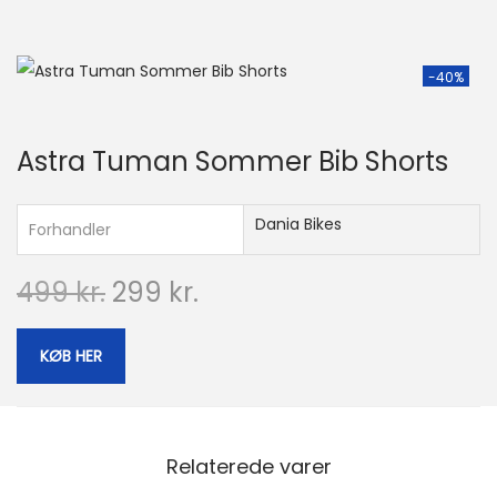
-40%
Astra Tuman Sommer Bib Shorts
Dania Bikes
Forhandler
D
D
499
kr.
299
kr.
e
e
n
n
KØB HER
o
a
p
k
r
t
Relaterede varer
i
u