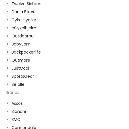
Twelve Sixteen
Dania Bikes
Cykel-lygter
eCykelhjelm
Outdoornu
BabySam
Backpackerlife
Outmore
JustCool
SportsGear
Se alle
Brands
Assos
Bianchi
BMC
Cannondale