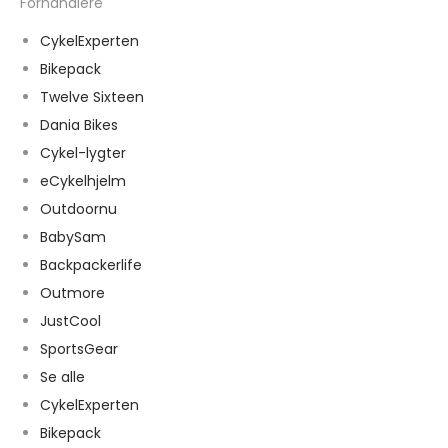
Forhandlere
CykelExperten
Bikepack
Twelve Sixteen
Dania Bikes
Cykel-lygter
eCykelhjelm
Outdoornu
BabySam
Backpackerlife
Outmore
JustCool
SportsGear
Se alle
CykelExperten
Bikepack