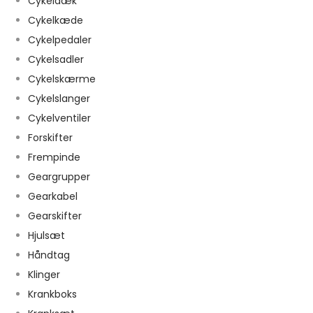
Cykeldæk
Cykelkæde
Cykelpedaler
Cykelsadler
Cykelskærme
Cykelslanger
Cykelventiler
Forskifter
Frempinde
Geargrupper
Gearkabel
Gearskifter
Hjulsæt
Håndtag
Klinger
Krankboks