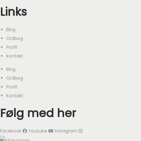
3
.
Links
4
r
4
.
9
.
9
.
Blog
k
k
Ordbog
r
r
Profil
.
.
Kontakt
.
.
Blog
Ordbog
Profil
Kontakt
Følg med her
Facebook
Youtube
Instagram