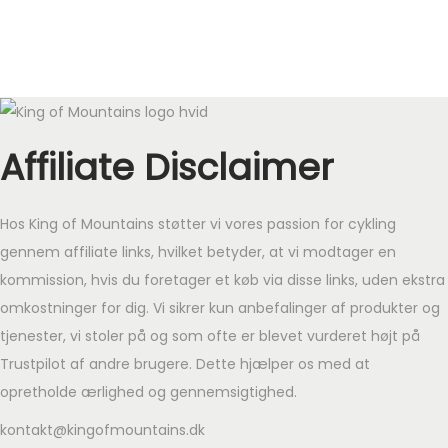
d
l
s
:
s
:
9
.
n
e
e
l
v
1
v
1
.
d
l
l
e
a
.
a
.
k
e
l
i
p
r
1
r
4
r
l
e
g
r
:
4
:
4
.
i
p
e
i
1
9
1
9
Affiliate Disclaimer
.
g
r
p
s
.
.
e
i
r
e
6
k
9
k
p
s
Hos King of Mountains støtter vi vores passion for cykling
i
r
1
r
4
r
r
e
gennem affiliate links, hvilket betyder, at vi modtager en
s
:
9
.
9
.
i
r
kommission, hvis du foretager et køb via disse links, uden ekstra
v
9
.
.
s
:
omkostninger for dig. Vi sikrer kun anbefalinger af produkter og
a
4
k
k
v
5
tjenester, vi stoler på og som ofte er blevet vurderet højt på
r
4
r
r
a
1
Trustpilot af andre brugere. Dette hjælper os med at
:
.
.
r
9
opretholde ærlighed og gennemsigtighed.
1
k
.
.
:
.
r
kontakt@kingofmountains.dk
6
k