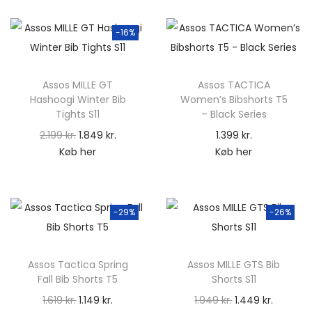
n
e
d
l
-16%
e
l
l
e
i
p
Assos MILLE GT
Assos TACTICA
Hashoogi Winter Bib
Women’s Bibshorts T5
g
r
Tights S11
– Black Series
e
i
D
D
2.199
kr.
1.849
kr.
1.399
kr.
p
s
Køb her
Køb her
e
e
r
e
n
n
i
r
o
a
s
:
p
k
-29%
-26%
v
2
r
t
a
9
i
u
r
9
Assos Tactica Spring
Assos MILLE GTS Bib
n
e
:
Fall Bib Shorts T5
Shorts S11
d
l
4
k
D
D
D
D
1.619
kr.
1.149
kr.
1.949
kr.
1.449
kr.
e
l