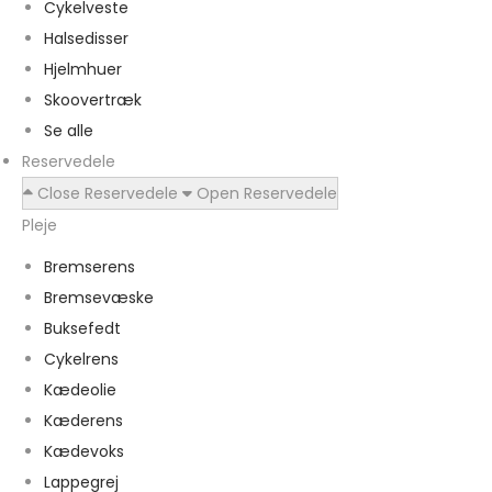
Cykelveste
Halsedisser
Hjelmhuer
Skoovertræk
Se alle
Reservedele
Close Reservedele
Open Reservedele
Pleje
Bremserens
Bremsevæske
Buksefedt
Cykelrens
Kædeolie
Kæderens
Kædevoks
Lappegrej