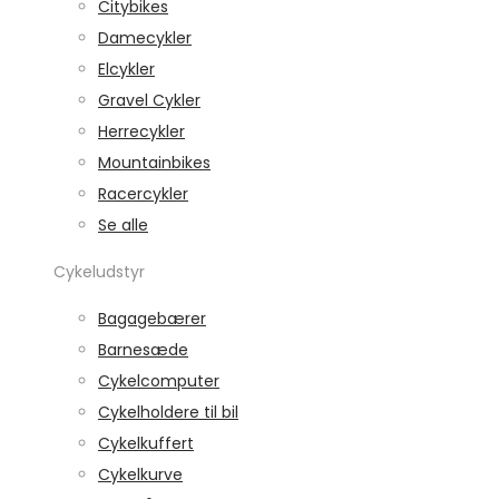
Citybikes
Damecykler
Elcykler
Gravel Cykler
Herrecykler
Mountainbikes
Racercykler
Se alle
Cykeludstyr
Bagagebærer
Barnesæde
Cykelcomputer
Cykelholdere til bil
Cykelkuffert
Cykelkurve