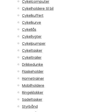
Cykelcomputer
Cykelholdere til bil
Cykelkuffert
Cykelkurve
Cykellås
Cykellygter
Cykelpumper
Cykeltasker
Cykeltrailer
Drikkedunke
Flaskeholder
Hometrainer
Mobilholdere
Ringeklokker
Sadeltasker
Styrbånd