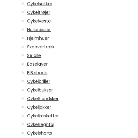
Cykelsokker
Cykeltrøjer
Cykelveste
Halsedisser
Hjelmhuer
Skoovertræk
Se alle
Baselayer
BIB shorts
Cykelbriller
Cykelbukser
Cykelhandsker
Cykeljakker
Cykelkasketter
Cykelregntøj
Cykelshorts