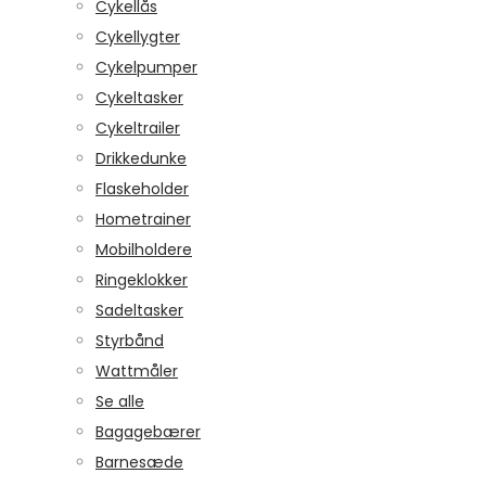
Cykellås
Cykellygter
Cykelpumper
Cykeltasker
Cykeltrailer
Drikkedunke
Flaskeholder
Hometrainer
Mobilholdere
Ringeklokker
Sadeltasker
Styrbånd
Wattmåler
Se alle
Bagagebærer
Barnesæde