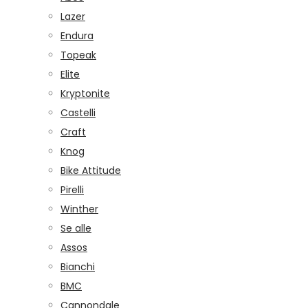
Lazer
Endura
Topeak
Elite
Kryptonite
Castelli
Craft
Knog
Bike Attitude
Pirelli
Winther
Se alle
Assos
Bianchi
BMC
Cannondale