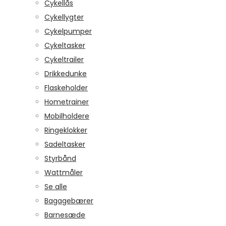
Cykellås
Cykellygter
Cykelpumper
Cykeltasker
Cykeltrailer
Drikkedunke
Flaskeholder
Hometrainer
Mobilholdere
Ringeklokker
Sadeltasker
Styrbånd
Wattmåler
Se alle
Bagagebærer
Barnesæde