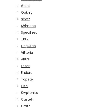
Giant
Oakley
Scott
Shimano
Specilized
TREK
GripGrab
Vittoria
ABUS
Lazer
Endura
Topeak
Elite
Kryptonite
Castelli
Craft