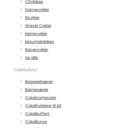
Citybikes
Damecykler
Elcykler
Gravel Cykler
Herrecykler
Mountainbikes
Racercykler
Se alle
Cykeludstyr
Bagagebærer
Barnesæde
Cykelcomputer
Cykelholdere til bil
Cykelkuffert
Cykelkurve