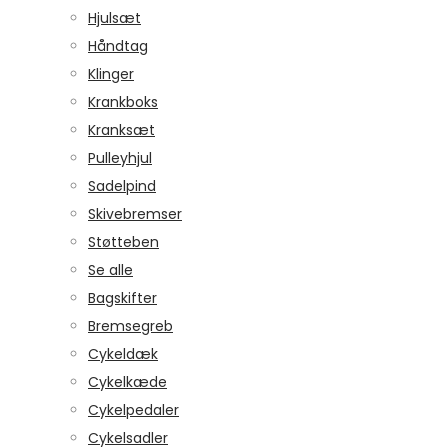
Hjulsæt
Håndtag
Klinger
Krankboks
Kranksæt
Pulleyhjul
Sadelpind
Skivebremser
Støtteben
Se alle
Bagskifter
Bremsegreb
Cykeldæk
Cykelkæde
Cykelpedaler
Cykelsadler