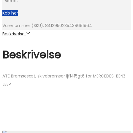
1.859
kr.
Køb her
Varenummer (SKU):
8412950235438691964
Beskrivelse
Beskrivelse
ATE Bremsesæt, skivebremser ijf1415gt6 for MERCEDES-BENZ
JEEP