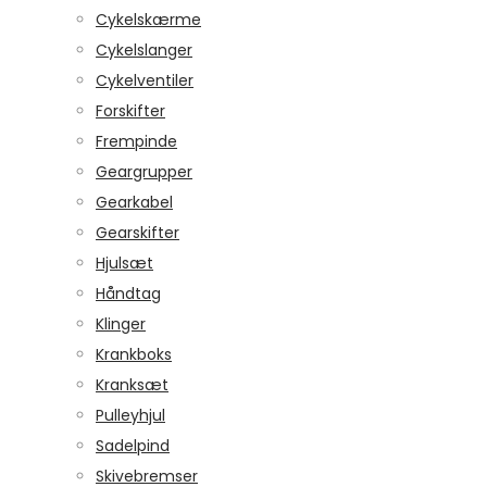
Cykelskærme
Cykelslanger
Cykelventiler
Forskifter
Frempinde
Geargrupper
Gearkabel
Gearskifter
Hjulsæt
Håndtag
Klinger
Krankboks
Kranksæt
Pulleyhjul
Sadelpind
Skivebremser