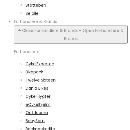
Støtteben
Se alle
Forhandlere & Brands
Close Forhandlere & Brands
Open Forhandlere &
Brands
Forhandlere
CykelExperten
Bikepack
Twelve Sixteen
Dania Bikes
Cykel-lygter
eCykelhjelm
Outdoornu
BabySam
Backpackerlife