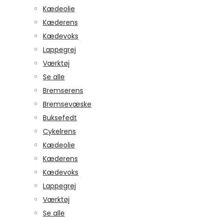
Kædeolie
Kæderens
Kædevoks
Lappegrej
Værktøj
Se alle
Bremserens
Bremsevæske
Buksefedt
Cykelrens
Kædeolie
Kæderens
Kædevoks
Lappegrej
Værktøj
Se alle