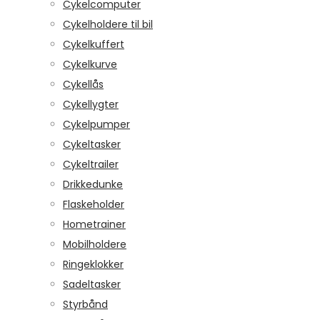
Cykelcomputer
Cykelholdere til bil
Cykelkuffert
Cykelkurve
Cykellås
Cykellygter
Cykelpumper
Cykeltasker
Cykeltrailer
Drikkedunke
Flaskeholder
Hometrainer
Mobilholdere
Ringeklokker
Sadeltasker
Styrbånd