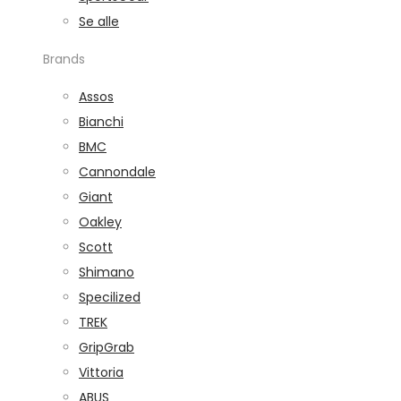
Se alle
Brands
Assos
Bianchi
BMC
Cannondale
Giant
Oakley
Scott
Shimano
Specilized
TREK
GripGrab
Vittoria
ABUS