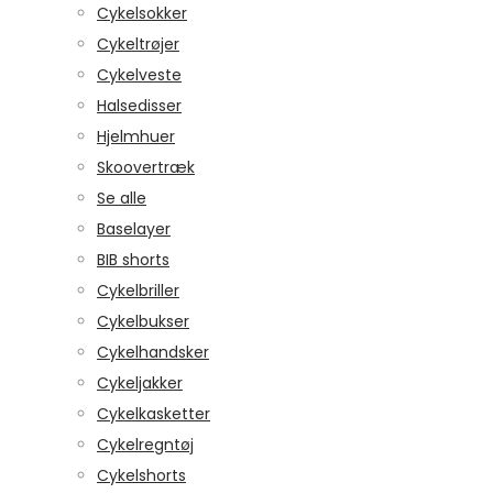
Cykelsokker
Cykeltrøjer
Cykelveste
Halsedisser
Hjelmhuer
Skoovertræk
Se alle
Baselayer
BIB shorts
Cykelbriller
Cykelbukser
Cykelhandsker
Cykeljakker
Cykelkasketter
Cykelregntøj
Cykelshorts