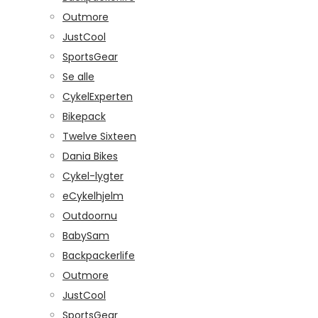
Outmore
JustCool
SportsGear
Se alle
CykelExperten
Bikepack
Twelve Sixteen
Dania Bikes
Cykel-lygter
eCykelhjelm
Outdoornu
BabySam
Backpackerlife
Outmore
JustCool
SportsGear