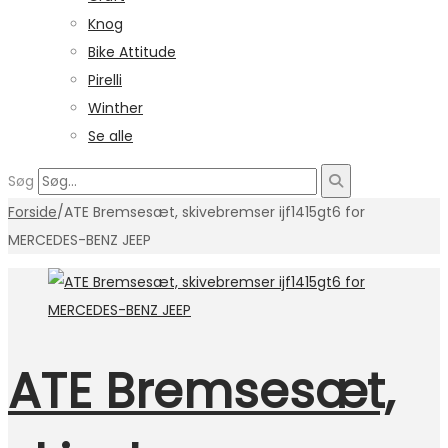
Knog
Bike Attitude
Pirelli
Winther
Se alle
Søg
Forside
/
ATE Bremsesæt, skivebremser ijf1415gt6 for
MERCEDES-BENZ JEEP
ATE Bremsesæt,