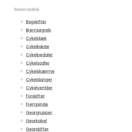
Reservedele
Bagskifter
Bremsegreb
Cykeldæk
Cykelkæde
Cykelpedaler
Cykelsadler
Cykelskærme
Cykelslanger
Cykelventiler
Forskifter
Frempinde
Geargrupper
Gearkabel
Gearskifter