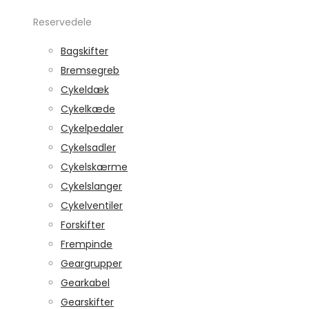
Reservedele
Bagskifter
Bremsegreb
Cykeldæk
Cykelkæde
Cykelpedaler
Cykelsadler
Cykelskærme
Cykelslanger
Cykelventiler
Forskifter
Frempinde
Geargrupper
Gearkabel
Gearskifter