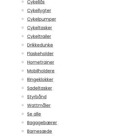
Cykellås
Cykellygter
Cykelpumper
Cykeltasker
Cykeltrailer
Drikkedunke
Flaskeholder
Hometrainer
Mobilholdere
Ringeklokker
Sadeltasker
Styrbånd
Wattmåler
Se alle
Bagagebærer
Barnesæde