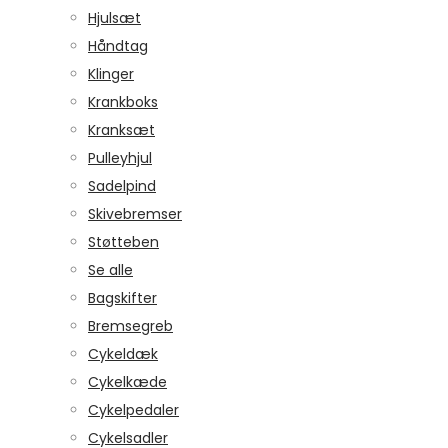
Hjulsæt
Håndtag
Klinger
Krankboks
Kranksæt
Pulleyhjul
Sadelpind
Skivebremser
Støtteben
Se alle
Bagskifter
Bremsegreb
Cykeldæk
Cykelkæde
Cykelpedaler
Cykelsadler