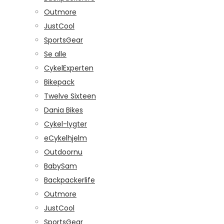
Outmore
JustCool
SportsGear
Se alle
CykelExperten
Bikepack
Twelve Sixteen
Dania Bikes
Cykel-lygter
eCykelhjelm
Outdoornu
BabySam
Backpackerlife
Outmore
JustCool
SportsGear