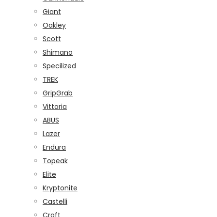
Giant
Oakley
Scott
Shimano
Specilized
TREK
GripGrab
Vittoria
ABUS
Lazer
Endura
Topeak
Elite
Kryptonite
Castelli
Craft