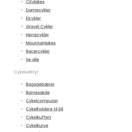
Citybikes
Damecykler
Elcykler
Gravel Cykler
Herrecykler
Mountainbikes
Racercykler
Se alle
Cykeludstyr
Bagagebærer
Barnesæde
Cykelcomputer
Cykelholdere til bil
Cykelkuffert
Cykelkurve