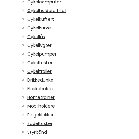
Cykelcomputer
Cykelholdere til bil
Cykelkuffert
Cykelkurve
Cykellås
Cykellygter
Cykelpumper
Cykeltasker
Cykeltrailer
Drikkedunke
Flaskeholder
Hometrainer
Mobilholdere
Ringeklokker
Sadeltasker
Styrbånd