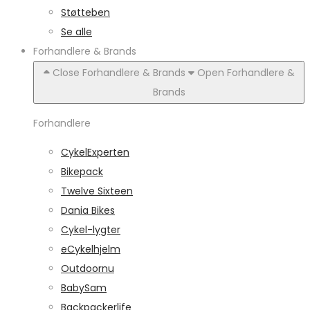
Støtteben
Se alle
Forhandlere & Brands
Close Forhandlere & Brands
Open Forhandlere &
Brands
Forhandlere
CykelExperten
Bikepack
Twelve Sixteen
Dania Bikes
Cykel-lygter
eCykelhjelm
Outdoornu
BabySam
Backpackerlife