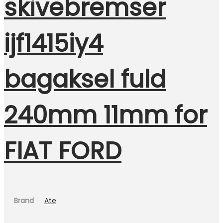
skivebremser
ijf1415iy4
bagaksel fuld
240mm 11mm for
FIAT FORD
Brand
Ate