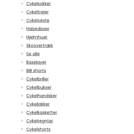
Cykelsokker
Cykeltrøjer
Cykelveste
Halsedisser
Hjelmhuer
Skoovertræk
Se alle
Baselayer
BIB shorts
Cykelbriller
Cykelbukser
Cykelhandsker
Cykeljakker
Cykelkasketter
Cykelregntøj
Cykelshorts