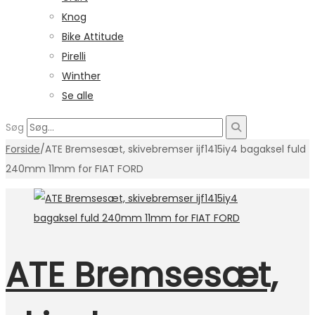
Knog
Bike Attitude
Pirelli
Winther
Se alle
Søg
Forside
/
ATE Bremsesæt, skivebremser ijf1415iy4 bagaksel fuld
240mm 11mm for FIAT FORD
ATE Bremsesæt,