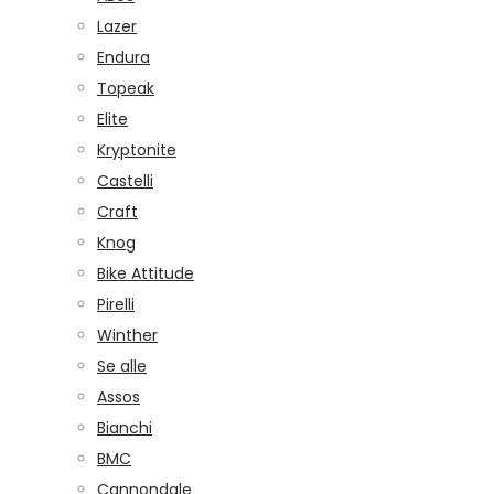
Lazer
Endura
Topeak
Elite
Kryptonite
Castelli
Craft
Knog
Bike Attitude
Pirelli
Winther
Se alle
Assos
Bianchi
BMC
Cannondale