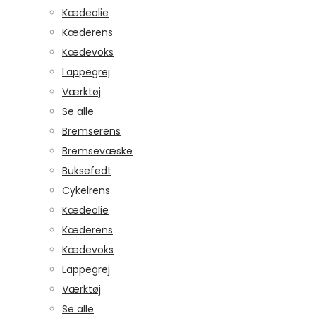
Kædeolie
Kæderens
Kædevoks
Lappegrej
Værktøj
Se alle
Bremserens
Bremsevæske
Buksefedt
Cykelrens
Kædeolie
Kæderens
Kædevoks
Lappegrej
Værktøj
Se alle