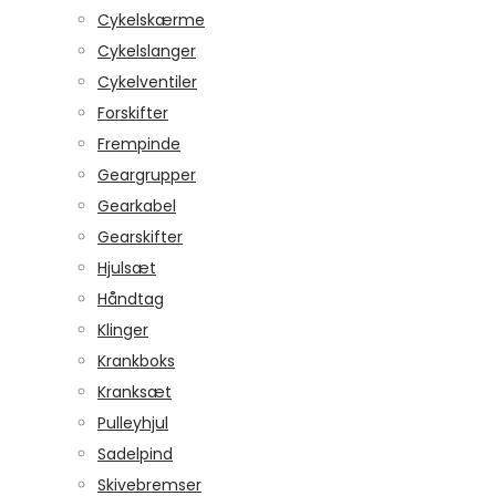
Cykelskærme
Cykelslanger
Cykelventiler
Forskifter
Frempinde
Geargrupper
Gearkabel
Gearskifter
Hjulsæt
Håndtag
Klinger
Krankboks
Kranksæt
Pulleyhjul
Sadelpind
Skivebremser