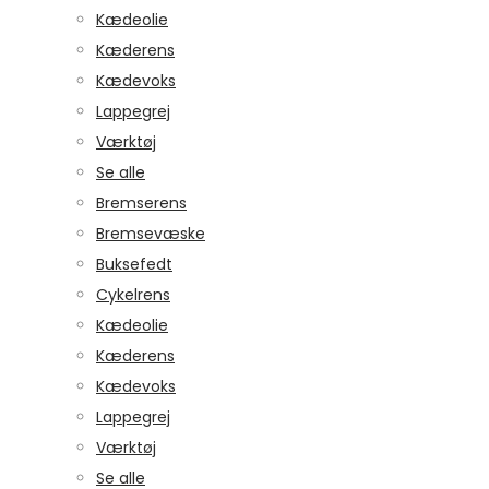
Kædeolie
Kæderens
Kædevoks
Lappegrej
Værktøj
Se alle
Bremserens
Bremsevæske
Buksefedt
Cykelrens
Kædeolie
Kæderens
Kædevoks
Lappegrej
Værktøj
Se alle