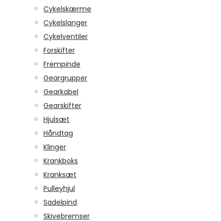
Cykelskærme
Cykelslanger
Cykelventiler
Forskifter
Frempinde
Geargrupper
Gearkabel
Gearskifter
Hjulsæt
Håndtag
Klinger
Krankboks
Kranksæt
Pulleyhjul
Sadelpind
Skivebremser