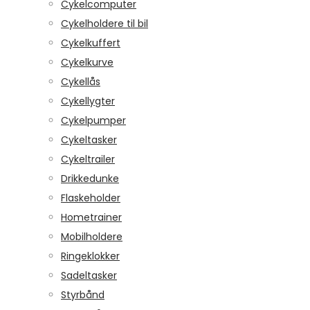
Cykelcomputer
Cykelholdere til bil
Cykelkuffert
Cykelkurve
Cykellås
Cykellygter
Cykelpumper
Cykeltasker
Cykeltrailer
Drikkedunke
Flaskeholder
Hometrainer
Mobilholdere
Ringeklokker
Sadeltasker
Styrbånd