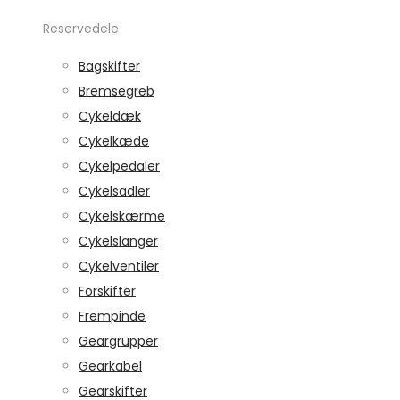
Reservedele
Bagskifter
Bremsegreb
Cykeldæk
Cykelkæde
Cykelpedaler
Cykelsadler
Cykelskærme
Cykelslanger
Cykelventiler
Forskifter
Frempinde
Geargrupper
Gearkabel
Gearskifter