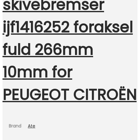
skivebremser
ijf1416252 foraksel
fuld 266mm
10mm for
PEUGEOT CITROËN
Brand
Ate