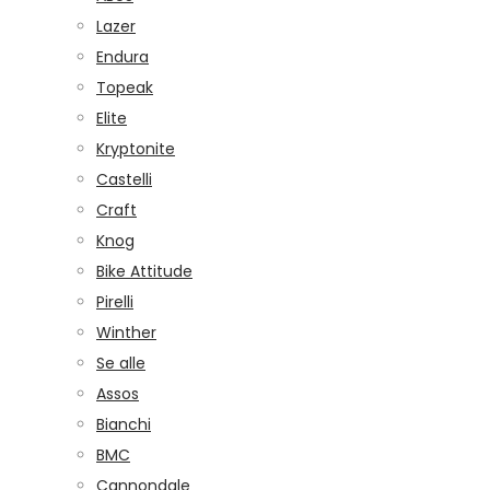
Lazer
Endura
Topeak
Elite
Kryptonite
Castelli
Craft
Knog
Bike Attitude
Pirelli
Winther
Se alle
Assos
Bianchi
BMC
Cannondale