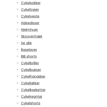
Cykelsokker
Cykeltrøjer
Cykelveste
Halsedisser
Hjelmhuer
Skoovertræk
Se alle
Baselayer
BIB shorts
Cykelbriller
Cykelbukser
Cykelhandsker
Cykeljakker
Cykelkasketter
Cykelregntøj
Cykelshorts