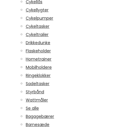
Cykellås
Cykellygter
Cykelpumper
Cykeltasker
Cykeltrailer
Drikkedunke
Flaskeholder
Hometrainer
Mobilholdere
Ringeklokker
Sadeltasker
Styrbånd
Wattmåler
Se alle
Bagagebærer
Barnesæde