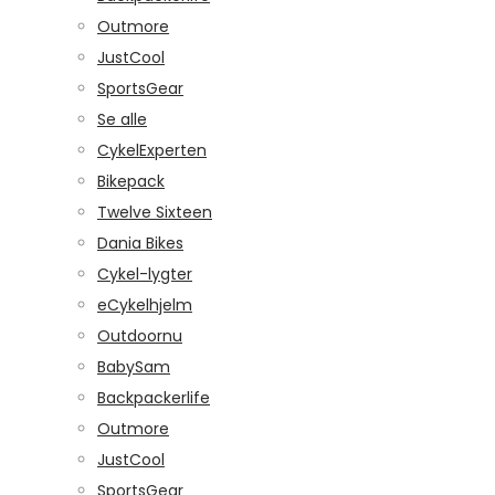
Outmore
JustCool
SportsGear
Se alle
CykelExperten
Bikepack
Twelve Sixteen
Dania Bikes
Cykel-lygter
eCykelhjelm
Outdoornu
BabySam
Backpackerlife
Outmore
JustCool
SportsGear