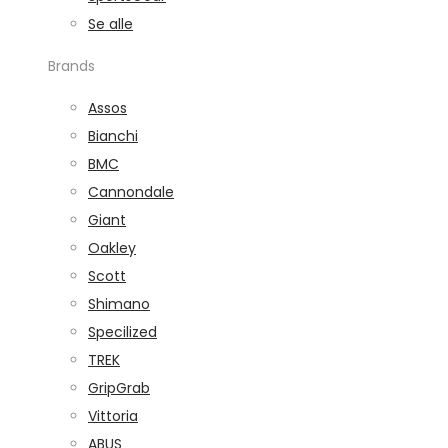
Se alle
Brands
Assos
Bianchi
BMC
Cannondale
Giant
Oakley
Scott
Shimano
Specilized
TREK
GripGrab
Vittoria
ABUS