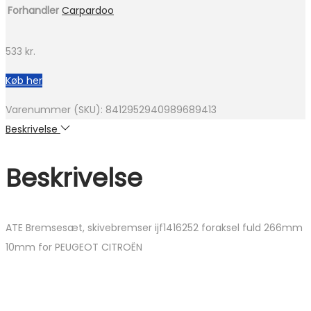
Forhandler
Carpardoo
533
kr.
Køb her
Varenummer (SKU):
8412952940989689413
Beskrivelse
Beskrivelse
ATE Bremsesæt, skivebremser ijf1416252 foraksel fuld 266mm
10mm for PEUGEOT CITROËN