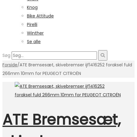
Knog
Bike Attitude
Pirelli
Winther
Se alle
Søg
Forside
/
ATE Bremsesæt, skivebremser ijf1416252 foraksel fuld
266mm 10mm for PEUGEOT CITROËN
ATE Bremsesæt,