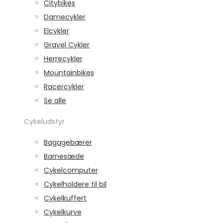
Citybikes
Damecykler
Elcykler
Gravel Cykler
Herrecykler
Mountainbikes
Racercykler
Se alle
Cykeludstyr
Bagagebærer
Barnesæde
Cykelcomputer
Cykelholdere til bil
Cykelkuffert
Cykelkurve