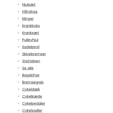
Hjulsæt
Håndtag
Klinger
Krankboks
Kranksæt
Pulleyhjul
Sadelpind
Skivebremser
Støtteben
Se alle
Bagskifter
Bremsegreb
Cykeldæk
Cykelkæde
Cykelpedaler
Cykelsadler