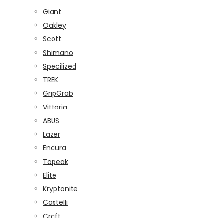
Giant
Oakley
Scott
Shimano
Specilized
TREK
GripGrab
Vittoria
ABUS
Lazer
Endura
Topeak
Elite
Kryptonite
Castelli
Craft