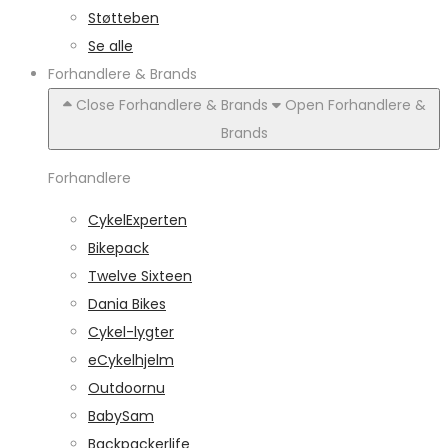
Støtteben
Se alle
Forhandlere & Brands
Close Forhandlere & Brands
Open Forhandlere &
Brands
Forhandlere
CykelExperten
Bikepack
Twelve Sixteen
Dania Bikes
Cykel-lygter
eCykelhjelm
Outdoornu
BabySam
Backpackerlife