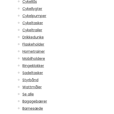
Cykellås
Cykellygter
Cykelpumper
Cykeltasker
Cykeltrailer
Drikkedunke
Flaskeholder
Hometrainer
Mobilholdere
Ringeklokker
Sadeltasker
Styrbånd
Wattmåler
Se alle
Bagagebærer
Barnesæde