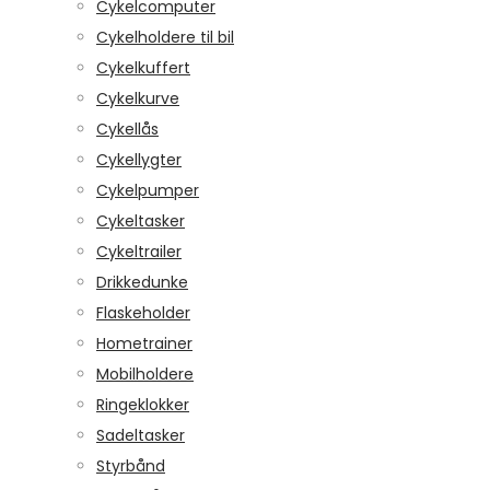
Cykelcomputer
Cykelholdere til bil
Cykelkuffert
Cykelkurve
Cykellås
Cykellygter
Cykelpumper
Cykeltasker
Cykeltrailer
Drikkedunke
Flaskeholder
Hometrainer
Mobilholdere
Ringeklokker
Sadeltasker
Styrbånd