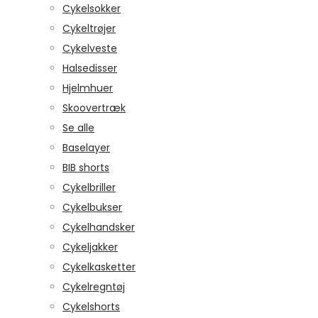
Cykelsokker
Cykeltrøjer
Cykelveste
Halsedisser
Hjelmhuer
Skoovertræk
Se alle
Baselayer
BIB shorts
Cykelbriller
Cykelbukser
Cykelhandsker
Cykeljakker
Cykelkasketter
Cykelregntøj
Cykelshorts