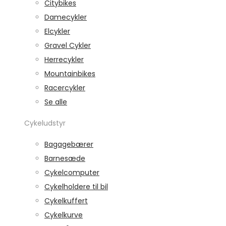
Citybikes
Damecykler
Elcykler
Gravel Cykler
Herrecykler
Mountainbikes
Racercykler
Se alle
Cykeludstyr
Bagagebærer
Barnesæde
Cykelcomputer
Cykelholdere til bil
Cykelkuffert
Cykelkurve