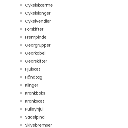
Cykelskærme
Cykelslanger
Cykelventiler
Forskifter
Frempinde
Geargrupper
Gearkabel
Gearskifter
Hjulsæt
Håndtag
Klinger
Krankboks
Kranksæt
Pulleyhjul
Sadelpind
Skivebremser