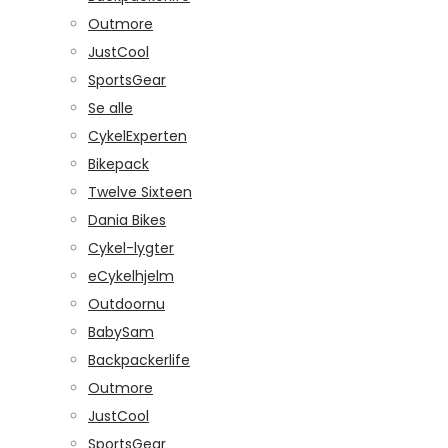
Outmore
JustCool
SportsGear
Se alle
CykelExperten
Bikepack
Twelve Sixteen
Dania Bikes
Cykel-lygter
eCykelhjelm
Outdoornu
BabySam
Backpackerlife
Outmore
JustCool
SportsGear