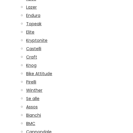
Lazer
Endura
Topeak
Elite
Kryptonite
Castelli
Craft
Knog
Bike Attitude
Pirelli
Winther
Se alle
Assos
Bianchi
BMC
Cannondale