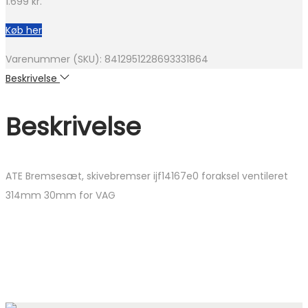
1.699
kr.
Køb her
Varenummer (SKU):
8412951228693331864
Beskrivelse
Beskrivelse
ATE Bremsesæt, skivebremser ijf14167e0 foraksel ventileret
314mm 30mm for VAG