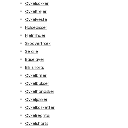
Cykelsokker
Cykeltrøjer
Cykelveste
Halsedisser
Hjelmhuer
Skoovertræk
Se alle
Baselayer
BIB shorts
Cykelbriller
Cykelbukser
Cykelhandsker
Cykeljakker
Cykelkasketter
Cykelregntøj
Cykelshorts