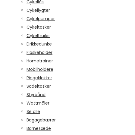
Cykellås
Cykellygter
Cykelpumper
Cykeltasker
Cykeltrailer
Drikkedunke
Flaskeholder
Hometrainer
Mobilholdere
Ringeklokker
Sadeltasker
Styrbånd
Wattmåler
Se alle
Bagagebærer
Barnesæde