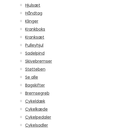
Hjulsæt
Håndtag
Klinger
Krankboks
Kranksæt
Pulleyhjul
Sadelpind
Skivebremser
Støtteben
Se alle
Bagskifter
Bremsegreb
Cykeldæk
Cykelkæde
Cykelpedaler
Cykelsadler