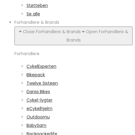
Støtteben
Se alle
Forhandlere & Brands
Close Forhandlere & Brands
Open Forhandlere &
Brands
Forhandlere
CykelExperten
Bikepack
Twelve Sixteen
Dania Bikes
Cykel-lygter
eCykelhjelm
Outdoornu
BabySam
Backpackerlife