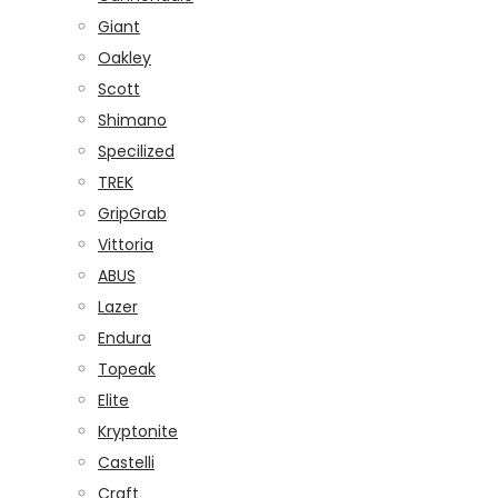
Giant
Oakley
Scott
Shimano
Specilized
TREK
GripGrab
Vittoria
ABUS
Lazer
Endura
Topeak
Elite
Kryptonite
Castelli
Craft