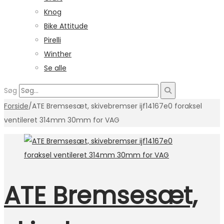
Knog
Bike Attitude
Pirelli
Winther
Se alle
Søg
Forside
/
ATE Bremsesæt, skivebremser ijf14167e0 foraksel
ventileret 314mm 30mm for VAG
ATE Bremsesæt,