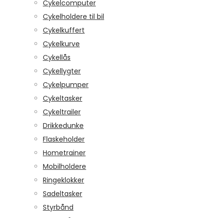
Cykelcomputer
Cykelholdere til bil
Cykelkuffert
Cykelkurve
Cykellås
Cykellygter
Cykelpumper
Cykeltasker
Cykeltrailer
Drikkedunke
Flaskeholder
Hometrainer
Mobilholdere
Ringeklokker
Sadeltasker
Styrbånd