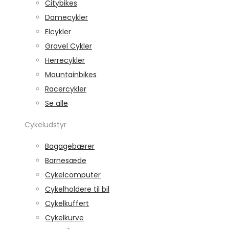
Citybikes
Damecykler
Elcykler
Gravel Cykler
Herrecykler
Mountainbikes
Racercykler
Se alle
Cykeludstyr
Bagagebærer
Barnesæde
Cykelcomputer
Cykelholdere til bil
Cykelkuffert
Cykelkurve