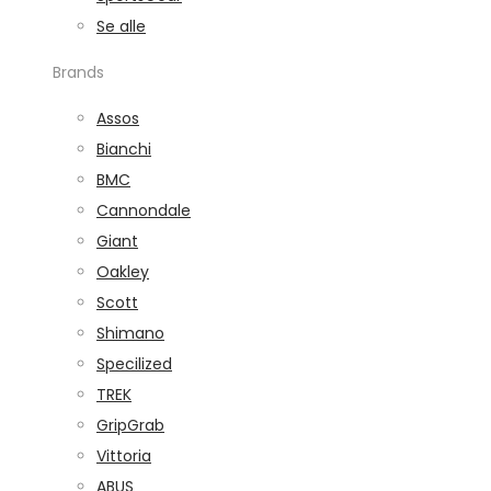
Se alle
Brands
Assos
Bianchi
BMC
Cannondale
Giant
Oakley
Scott
Shimano
Specilized
TREK
GripGrab
Vittoria
ABUS