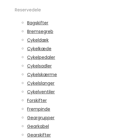
Reservedele
Bagskifter
Bremsegreb
Cykeldæk
Cykelkæde
Cykelpedaler
Cykelsadler
Cykelskærme
Cykelslanger
Cykelventiler
Forskifter
Frempinde
Geargrupper
Gearkabel
Gearskifter