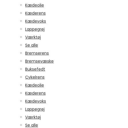
Kædeolie
Kæderens
Kædevoks
Lappegrej
Værktøj
Se alle
Bremserens
Bremsevæske
Buksefedt
Cykelrens
Kædeolie
Kæderens
Kædevoks
Lappegrej
Værktøj
Se alle