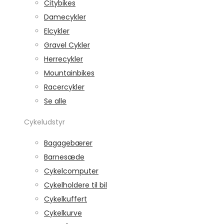
Citybikes
Damecykler
Elcykler
Gravel Cykler
Herrecykler
Mountainbikes
Racercykler
Se alle
Cykeludstyr
Bagagebærer
Barnesæde
Cykelcomputer
Cykelholdere til bil
Cykelkuffert
Cykelkurve