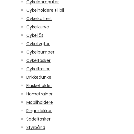
Cykelcomputer
Cykelholdere til bil
Cykelkuffert
Cykelkurve
Cykellås
Cykellygter
Cykelpumper
Cykeltasker
Cykeltrailer
Drikkedunke
Flaskeholder
Hometrainer
Mobilholdere
Ringeklokker
Sadeltasker
Styrbånd