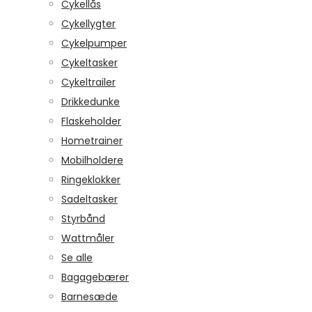
Cykellås
Cykellygter
Cykelpumper
Cykeltasker
Cykeltrailer
Drikkedunke
Flaskeholder
Hometrainer
Mobilholdere
Ringeklokker
Sadeltasker
Styrbånd
Wattmåler
Se alle
Bagagebærer
Barnesæde