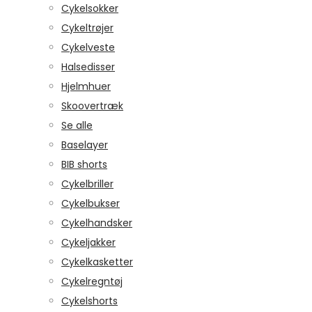
Cykelsokker
Cykeltrøjer
Cykelveste
Halsedisser
Hjelmhuer
Skoovertræk
Se alle
Baselayer
BIB shorts
Cykelbriller
Cykelbukser
Cykelhandsker
Cykeljakker
Cykelkasketter
Cykelregntøj
Cykelshorts