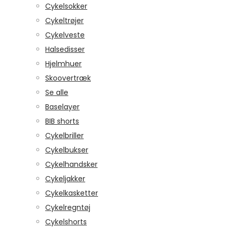
Cykelsokker
Cykeltrøjer
Cykelveste
Halsedisser
Hjelmhuer
Skoovertræk
Se alle
Baselayer
BIB shorts
Cykelbriller
Cykelbukser
Cykelhandsker
Cykeljakker
Cykelkasketter
Cykelregntøj
Cykelshorts