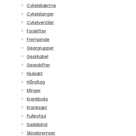
Cykelskærme
Cykelslanger
Cykelventiler
Forskifter
Frempinde
Geargrupper
Gearkabel
Gearskifter
Hjulsæt
Håndtag
Klinger
Krankboks
Kranksæt
Pulleyhjul
Sadelpind
Skivebremser