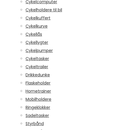
Cykelcomputer
Cykelholdere til bil
Cykelkuffert
Cykelkurve
Cykellås
Cykellygter
Cykelpumper
Cykeltasker
Cykeltrailer
Drikkedunke
Flaskeholder
Hometrainer
Mobilholdere
Ringeklokker
Sadeltasker
Styrbånd