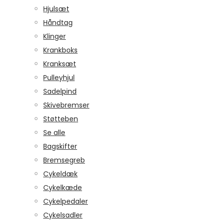
Hjulsæt
Håndtag
Klinger
Krankboks
Kranksæt
Pulleyhjul
Sadelpind
Skivebremser
Støtteben
Se alle
Bagskifter
Bremsegreb
Cykeldæk
Cykelkæde
Cykelpedaler
Cykelsadler