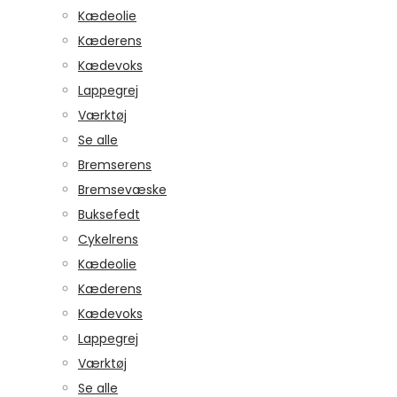
Kædeolie
Kæderens
Kædevoks
Lappegrej
Værktøj
Se alle
Bremserens
Bremsevæske
Buksefedt
Cykelrens
Kædeolie
Kæderens
Kædevoks
Lappegrej
Værktøj
Se alle