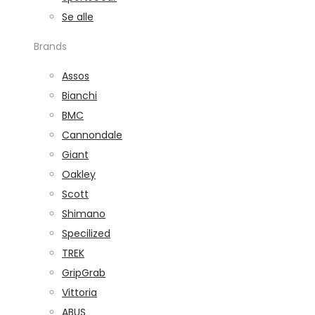
Se alle
Brands
Assos
Bianchi
BMC
Cannondale
Giant
Oakley
Scott
Shimano
Specilized
TREK
GripGrab
Vittoria
ABUS