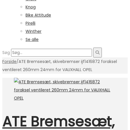
Knog
Bike Attitude
Pirelli
Winther
Se alle
Søg
Forside
/
ATE Bremsesæt, skivebremser ijf1416872 foraksel
ventileret 260mm 24mm for VAUXHALL OPEL
ATE Bremsesæt,