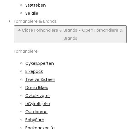
Støtteben
Se alle
Forhandlere & Brands
Close Forhandlere & Brands
Open Forhandlere &
Brands
Forhandlere
CykelExperten
Bikepack
Twelve Sixteen
Dania Bikes
Cykel-lygter
eCykelhjelm
Outdoornu
BabySam
Backpackerlife