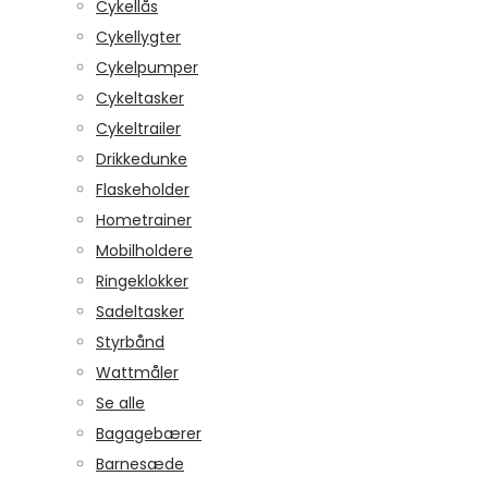
Cykellås
Cykellygter
Cykelpumper
Cykeltasker
Cykeltrailer
Drikkedunke
Flaskeholder
Hometrainer
Mobilholdere
Ringeklokker
Sadeltasker
Styrbånd
Wattmåler
Se alle
Bagagebærer
Barnesæde