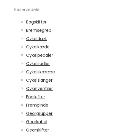
Reservedele
Bagskifter
Bremsegreb
Cykeldæk
Cykelkæde
Cykelpedaler
Cykelsadler
Cykelskærme
Cykelslanger
Cykelventiler
Forskifter
Frempinde
Geargrupper
Gearkabel
Gearskifter