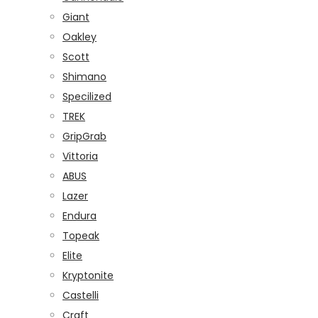
Giant
Oakley
Scott
Shimano
Specilized
TREK
GripGrab
Vittoria
ABUS
Lazer
Endura
Topeak
Elite
Kryptonite
Castelli
Craft