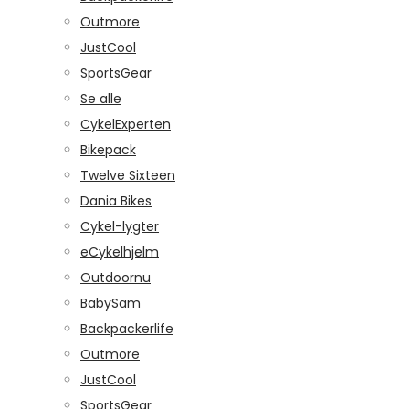
Outmore
JustCool
SportsGear
Se alle
CykelExperten
Bikepack
Twelve Sixteen
Dania Bikes
Cykel-lygter
eCykelhjelm
Outdoornu
BabySam
Backpackerlife
Outmore
JustCool
SportsGear