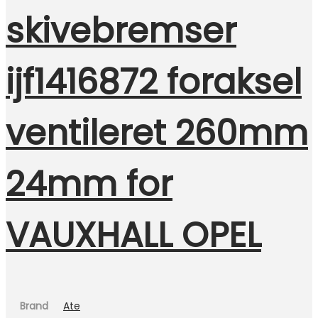
skivebremser
ijf1416872 foraksel
ventileret 260mm
24mm for
VAUXHALL OPEL
Brand
Ate