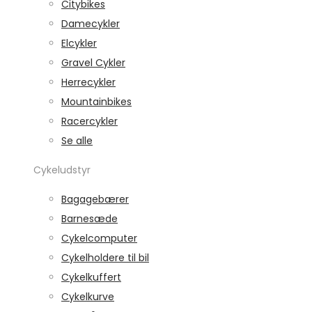
Citybikes
Damecykler
Elcykler
Gravel Cykler
Herrecykler
Mountainbikes
Racercykler
Se alle
Cykeludstyr
Bagagebærer
Barnesæde
Cykelcomputer
Cykelholdere til bil
Cykelkuffert
Cykelkurve