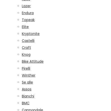
Lazer
Endura
Topeak
Elite
Kryptonite
Castelli
Craft
Knog
Bike Attitude
Pirelli
Winther
Se alle
Assos
Bianchi
BMC
Cannondale