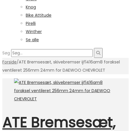
Knog
Bike Attitude
Pirelli
Winther
Se alle
Søg
Forside
/
ATE Bremsesæt, skivebremser ijf1416am8 foraksel
ventileret 256mm 24mm for DAEWOO CHEVROLET
ATE Bremsesæt,