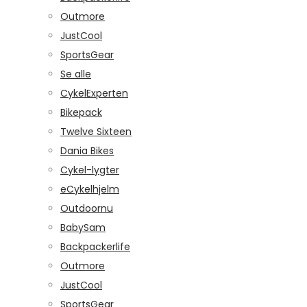
Outmore
JustCool
SportsGear
Se alle
CykelExperten
Bikepack
Twelve Sixteen
Dania Bikes
Cykel-lygter
eCykelhjelm
Outdoornu
BabySam
Backpackerlife
Outmore
JustCool
SportsGear