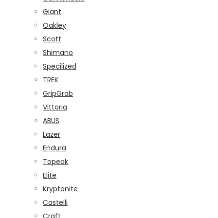
Giant
Oakley
Scott
Shimano
Specilized
TREK
GripGrab
Vittoria
ABUS
Lazer
Endura
Topeak
Elite
Kryptonite
Castelli
Craft