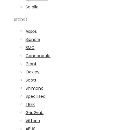
Se alle
Brands
Assos
Bianchi
BMC
Cannondale
Giant
Oakley
Scott
Shimano
Specilized
TREK
GripGrab
Vittoria
ABUS