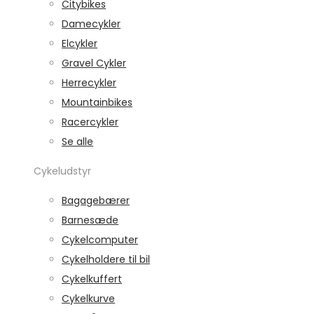
Citybikes
Damecykler
Elcykler
Gravel Cykler
Herrecykler
Mountainbikes
Racercykler
Se alle
Cykeludstyr
Bagagebærer
Barnesæde
Cykelcomputer
Cykelholdere til bil
Cykelkuffert
Cykelkurve