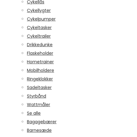
Cykellås
Cykellygter
Cykelpumper
Cykeltasker
Cykeltrailer
Drikkedunke
Flaskeholder
Hometrainer
Mobilholdere
Ringeklokker
Sadeltasker
Styrbånd
Wattmåler
Se alle
Bagagebærer
Barnesæde