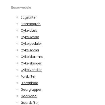
Reservedele
Bagskifter
Bremsegreb
Cykeldæk
Cykelkæde
Cykelpedaler
Cykelsadler
Cykelskærme
Cykelslanger
Cykelventiler
Forskifter
Frempinde
Geargrupper
Gearkabel
Gearskifter