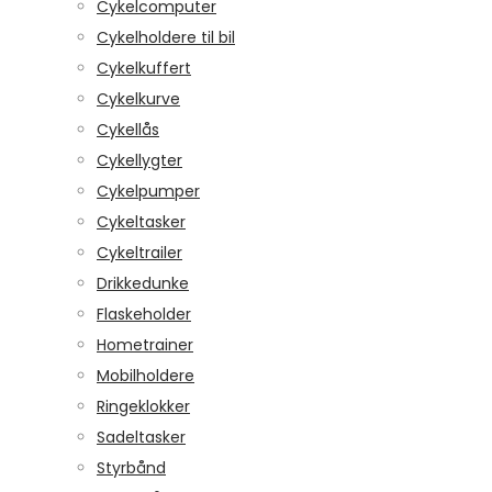
Cykelcomputer
Cykelholdere til bil
Cykelkuffert
Cykelkurve
Cykellås
Cykellygter
Cykelpumper
Cykeltasker
Cykeltrailer
Drikkedunke
Flaskeholder
Hometrainer
Mobilholdere
Ringeklokker
Sadeltasker
Styrbånd