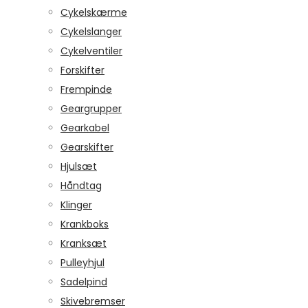
Cykelskærme
Cykelslanger
Cykelventiler
Forskifter
Frempinde
Geargrupper
Gearkabel
Gearskifter
Hjulsæt
Håndtag
Klinger
Krankboks
Kranksæt
Pulleyhjul
Sadelpind
Skivebremser