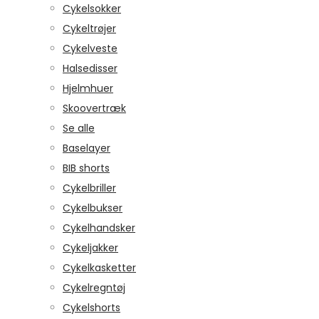
Cykelsokker
Cykeltrøjer
Cykelveste
Halsedisser
Hjelmhuer
Skoovertræk
Se alle
Baselayer
BIB shorts
Cykelbriller
Cykelbukser
Cykelhandsker
Cykeljakker
Cykelkasketter
Cykelregntøj
Cykelshorts