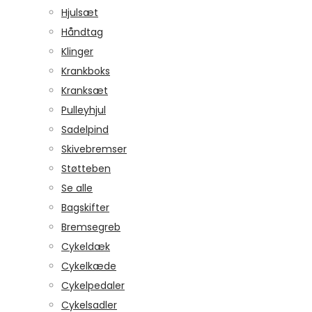
Hjulsæt
Håndtag
Klinger
Krankboks
Kranksæt
Pulleyhjul
Sadelpind
Skivebremser
Støtteben
Se alle
Bagskifter
Bremsegreb
Cykeldæk
Cykelkæde
Cykelpedaler
Cykelsadler