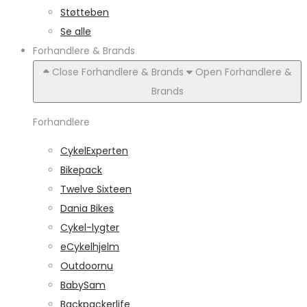
Støtteben
Se alle
Forhandlere & Brands
Close Forhandlere & Brands
Open Forhandlere &
Brands
Forhandlere
CykelExperten
Bikepack
Twelve Sixteen
Dania Bikes
Cykel-lygter
eCykelhjelm
Outdoornu
BabySam
Backpackerlife