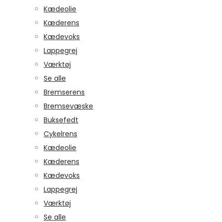
Kædeolie
Kæderens
Kædevoks
Lappegrej
Værktøj
Se alle
Bremserens
Bremsevæske
Buksefedt
Cykelrens
Kædeolie
Kæderens
Kædevoks
Lappegrej
Værktøj
Se alle