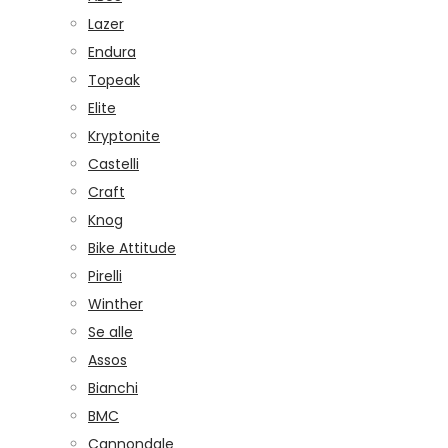
Lazer
Endura
Topeak
Elite
Kryptonite
Castelli
Craft
Knog
Bike Attitude
Pirelli
Winther
Se alle
Assos
Bianchi
BMC
Cannondale