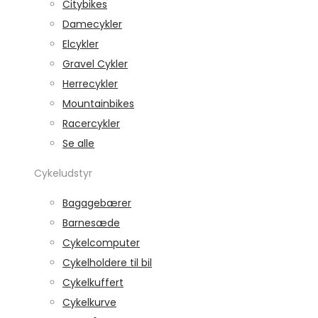
Citybikes
Damecykler
Elcykler
Gravel Cykler
Herrecykler
Mountainbikes
Racercykler
Se alle
Cykeludstyr
Bagagebærer
Barnesæde
Cykelcomputer
Cykelholdere til bil
Cykelkuffert
Cykelkurve