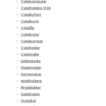
Cykelcomputer
Cykelholdere til bil
Cykelkuffert
Cykelkurve
Cykellås
Cykellygter
Cykelpumper
Cykeltasker
Cykeltrailer
Drikkedunke
Flaskeholder
Hometrainer
Mobilholdere
Ringeklokker
Sadeltasker
Styrbånd