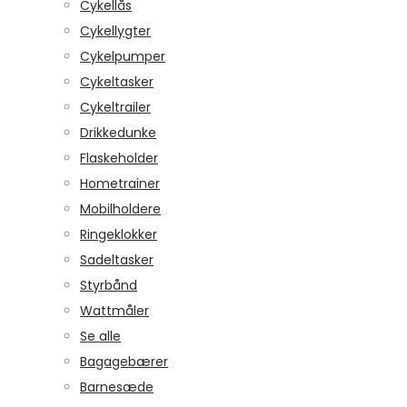
Cykellås
Cykellygter
Cykelpumper
Cykeltasker
Cykeltrailer
Drikkedunke
Flaskeholder
Hometrainer
Mobilholdere
Ringeklokker
Sadeltasker
Styrbånd
Wattmåler
Se alle
Bagagebærer
Barnesæde