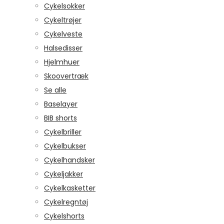
Cykelsokker
Cykeltrøjer
Cykelveste
Halsedisser
Hjelmhuer
Skoovertræk
Se alle
Baselayer
BIB shorts
Cykelbriller
Cykelbukser
Cykelhandsker
Cykeljakker
Cykelkasketter
Cykelregntøj
Cykelshorts