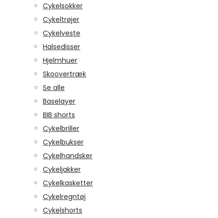
Cykelsokker
Cykeltrøjer
Cykelveste
Halsedisser
Hjelmhuer
Skoovertræk
Se alle
Baselayer
BIB shorts
Cykelbriller
Cykelbukser
Cykelhandsker
Cykeljakker
Cykelkasketter
Cykelregntøj
Cykelshorts