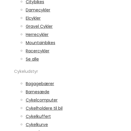
Citybikes
Damecykler
Elcykler
Gravel Cykler
Herrecykler
Mountainbikes
Racercykler
Se alle
Cykeludstyr
Bagagebærer
Barnesæde
Cykelcomputer
Cykelholdere til bil
Cykelkuffert
Cykelkurve