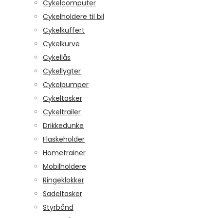
Cykelcomputer
Cykelholdere til bil
Cykelkuffert
Cykelkurve
Cykellås
Cykellygter
Cykelpumper
Cykeltasker
Cykeltrailer
Drikkedunke
Flaskeholder
Hometrainer
Mobilholdere
Ringeklokker
Sadeltasker
Styrbånd