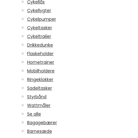
Cykellås
Cykellygter
Cykelpumper
Cykeltasker
Cykeltrailer
Drikkedunke
Flaskeholder
Hometrainer
Mobilholdere
Ringeklokker
Sadeltasker
Styrbånd
Wattmåler
Se alle
Bagagebærer
Barnesæde