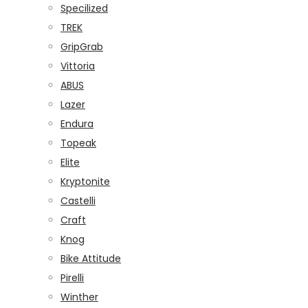
Specilized
TREK
GripGrab
Vittoria
ABUS
Lazer
Endura
Topeak
Elite
Kryptonite
Castelli
Craft
Knog
Bike Attitude
Pirelli
Winther