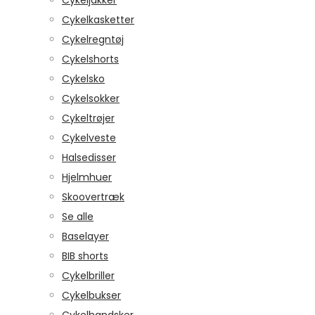
Cykeljakker
Cykelkasketter
Cykelregntøj
Cykelshorts
Cykelsko
Cykelsokker
Cykeltrøjer
Cykelveste
Halsedisser
Hjelmhuer
Skoovertræk
Se alle
Baselayer
BIB shorts
Cykelbriller
Cykelbukser