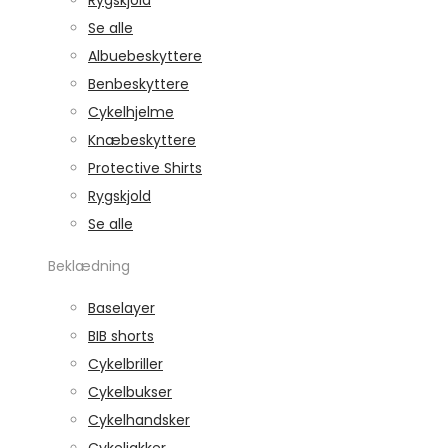
Rygskjold
Se alle
Albuebeskyttere
Benbeskyttere
Cykelhjelme
Knæbeskyttere
Protective Shirts
Rygskjold
Se alle
Beklædning
Baselayer
BIB shorts
Cykelbriller
Cykelbukser
Cykelhandsker