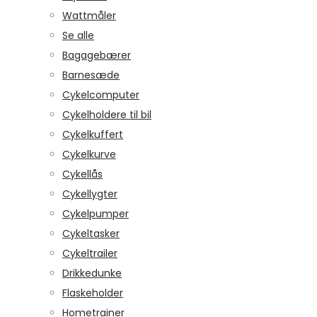
Wattmåler
Se alle
Bagagebærer
Barnesæde
Cykelcomputer
Cykelholdere til bil
Cykelkuffert
Cykelkurve
Cykellås
Cykellygter
Cykelpumper
Cykeltasker
Cykeltrailer
Drikkedunke
Flaskeholder
Hometrainer