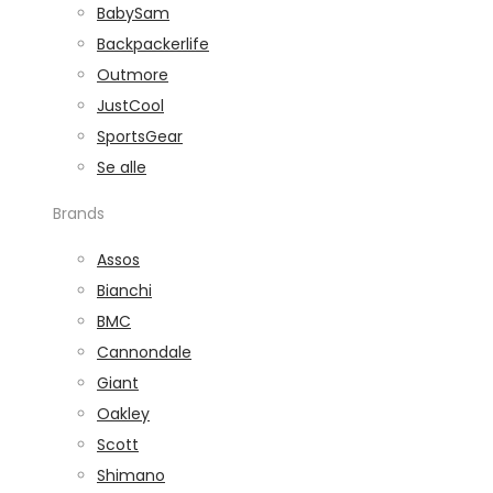
BabySam
Backpackerlife
Outmore
JustCool
SportsGear
Se alle
Brands
Assos
Bianchi
BMC
Cannondale
Giant
Oakley
Scott
Shimano