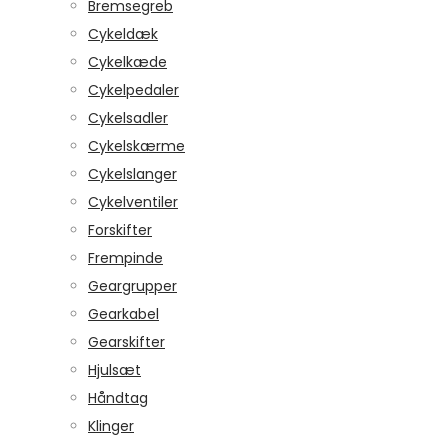
Bremsegreb
Cykeldæk
Cykelkæde
Cykelpedaler
Cykelsadler
Cykelskærme
Cykelslanger
Cykelventiler
Forskifter
Frempinde
Geargrupper
Gearkabel
Gearskifter
Hjulsæt
Håndtag
Klinger