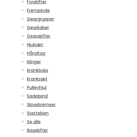
Forskifter
Frempinde
Geargrupper
Gearkabel
Gearskifter
Hjulsæt
Håndtag
Klinger
Krankboks
Kranksæt
Pulleyhjul
Sadelpind
Skivebremser
Støtteben
Se alle
Bagskifter