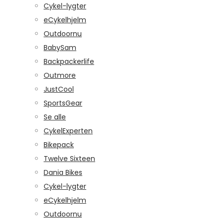
Cykel-lygter
eCykelhjelm
Outdoornu
BabySam
Backpackerlife
Outmore
JustCool
SportsGear
Se alle
CykelExperten
Bikepack
Twelve Sixteen
Dania Bikes
Cykel-lygter
eCykelhjelm
Outdoornu