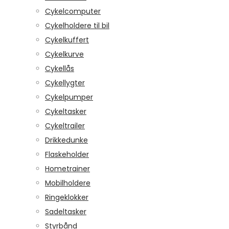
Cykelcomputer
Cykelholdere til bil
Cykelkuffert
Cykelkurve
Cykellås
Cykellygter
Cykelpumper
Cykeltasker
Cykeltrailer
Drikkedunke
Flaskeholder
Hometrainer
Mobilholdere
Ringeklokker
Sadeltasker
Styrbånd