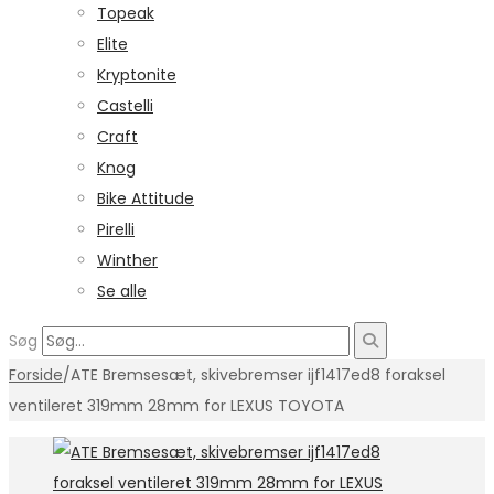
Topeak
Elite
Kryptonite
Castelli
Craft
Knog
Bike Attitude
Pirelli
Winther
Se alle
Søg
Forside
/
ATE Bremsesæt, skivebremser ijf1417ed8 foraksel
ventileret 319mm 28mm for LEXUS TOYOTA