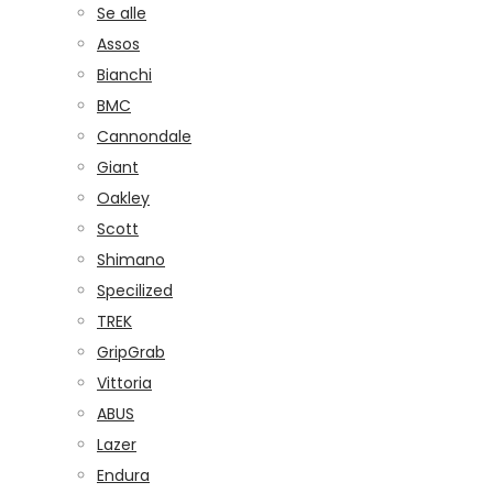
Se alle
Assos
Bianchi
BMC
Cannondale
Giant
Oakley
Scott
Shimano
Specilized
TREK
GripGrab
Vittoria
ABUS
Lazer
Endura