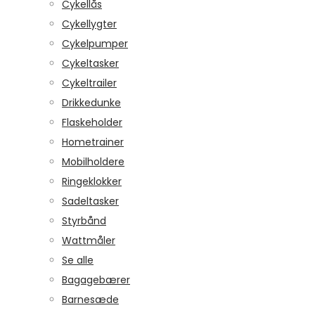
Cykellås
Cykellygter
Cykelpumper
Cykeltasker
Cykeltrailer
Drikkedunke
Flaskeholder
Hometrainer
Mobilholdere
Ringeklokker
Sadeltasker
Styrbånd
Wattmåler
Se alle
Bagagebærer
Barnesæde