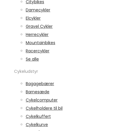
Citybikes
Damecykler
Elcykler
Gravel Cykler
Herrecykler
Mountainbikes
Racercykler
Se alle
Cykeludstyr
Bagagebærer
Barnesæde
Cykelcomputer
Cykelholdere til bil
Cykelkuffert
Cykelkurve