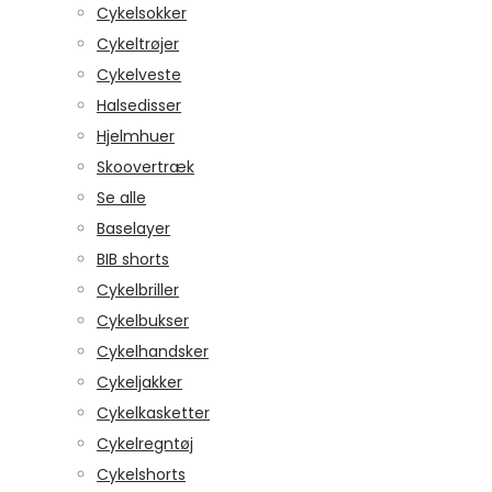
Cykelsokker
Cykeltrøjer
Cykelveste
Halsedisser
Hjelmhuer
Skoovertræk
Se alle
Baselayer
BIB shorts
Cykelbriller
Cykelbukser
Cykelhandsker
Cykeljakker
Cykelkasketter
Cykelregntøj
Cykelshorts