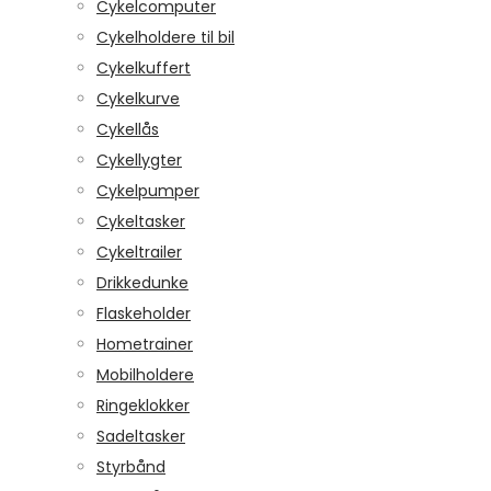
Cykelcomputer
Cykelholdere til bil
Cykelkuffert
Cykelkurve
Cykellås
Cykellygter
Cykelpumper
Cykeltasker
Cykeltrailer
Drikkedunke
Flaskeholder
Hometrainer
Mobilholdere
Ringeklokker
Sadeltasker
Styrbånd