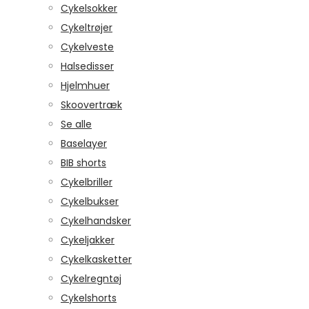
Cykelsokker
Cykeltrøjer
Cykelveste
Halsedisser
Hjelmhuer
Skoovertræk
Se alle
Baselayer
BIB shorts
Cykelbriller
Cykelbukser
Cykelhandsker
Cykeljakker
Cykelkasketter
Cykelregntøj
Cykelshorts