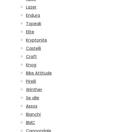
Lazer
Endura
Topeak
Elite
Kryptonite
Castelli
Craft
Knog
Bike Attitude
Pirelli
Winther
Se alle
Assos
Bianchi
BMC
Cannondale