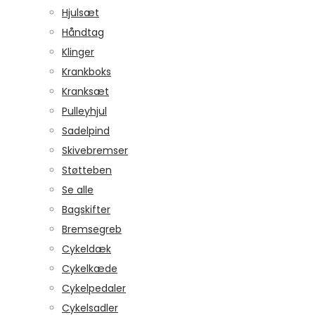
Hjulsæt
Håndtag
Klinger
Krankboks
Kranksæt
Pulleyhjul
Sadelpind
Skivebremser
Støtteben
Se alle
Bagskifter
Bremsegreb
Cykeldæk
Cykelkæde
Cykelpedaler
Cykelsadler