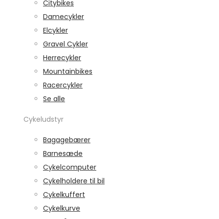
Citybikes
Damecykler
Elcykler
Gravel Cykler
Herrecykler
Mountainbikes
Racercykler
Se alle
Cykeludstyr
Bagagebærer
Barnesæde
Cykelcomputer
Cykelholdere til bil
Cykelkuffert
Cykelkurve