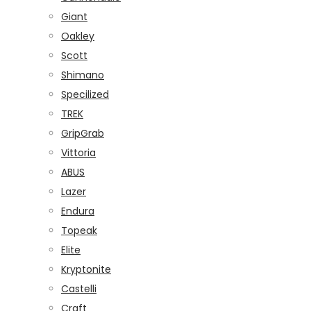
Giant
Oakley
Scott
Shimano
Specilized
TREK
GripGrab
Vittoria
ABUS
Lazer
Endura
Topeak
Elite
Kryptonite
Castelli
Craft