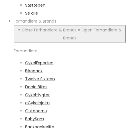
Støtteben
Se alle
Forhandlere & Brands
Close Forhandlere & Brands
Open Forhandlere &
Brands
Forhandlere
CykelExperten
Bikepack
Twelve Sixteen
Dania Bikes
Cykel-lygter
eCykelhjelm
Outdoornu
BabySam
Backpackerlife