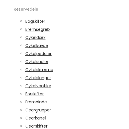
Reservedele
Bagskifter
Bremsegreb
Cykeldæk
Cykelkæde
Cykelpedaler
Cykelsadler
Cykelskærme
Cykelslanger
Cykelventiler
Forskifter
Frempinde
Geargrupper
Gearkabel
Gearskifter