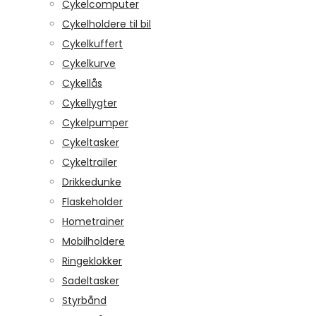
Cykelcomputer
Cykelholdere til bil
Cykelkuffert
Cykelkurve
Cykellås
Cykellygter
Cykelpumper
Cykeltasker
Cykeltrailer
Drikkedunke
Flaskeholder
Hometrainer
Mobilholdere
Ringeklokker
Sadeltasker
Styrbånd