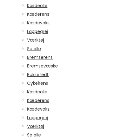
Kædeolie
Kæderens
Kædevoks
Lappegrej
Værktøj
Se alle
Bremserens
Bremsevæske
Buksefedt
Cykelrens
Kædeolie
Kæderens
Kædevoks
Lappegrej
Værktøj
Se alle