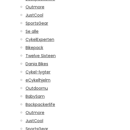
Outmore
JustCool
SportsGear
Se alle
CykelExperten
Bikepack
Twelve Sixteen
Dania Bikes
Cykel-lygter
eCykelhjelm
Outdoornu
BabySam
Backpackerlife
Outmore
JustCool
SportsGear