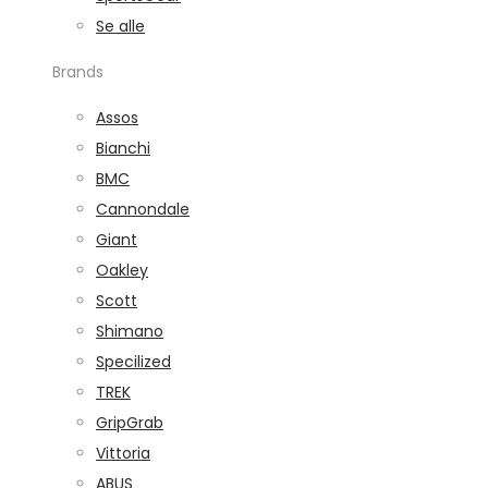
Se alle
Brands
Assos
Bianchi
BMC
Cannondale
Giant
Oakley
Scott
Shimano
Specilized
TREK
GripGrab
Vittoria
ABUS