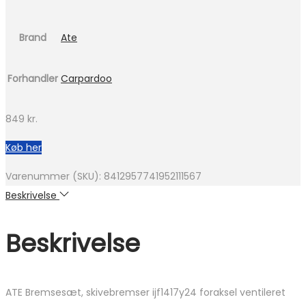
Brand
Ate
Forhandler
Carpardoo
849
kr.
Køb her
Varenummer (SKU):
8412957741952111567
Beskrivelse
Beskrivelse
ATE Bremsesæt, skivebremser ijf1417y24 foraksel ventileret