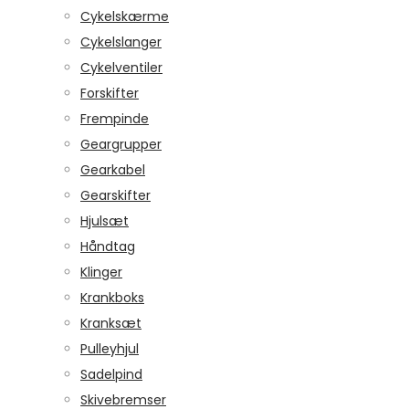
Cykelskærme
Cykelslanger
Cykelventiler
Forskifter
Frempinde
Geargrupper
Gearkabel
Gearskifter
Hjulsæt
Håndtag
Klinger
Krankboks
Kranksæt
Pulleyhjul
Sadelpind
Skivebremser