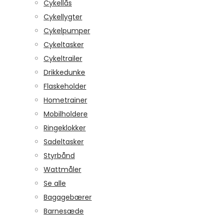
Cykellås
Cykellygter
Cykelpumper
Cykeltasker
Cykeltrailer
Drikkedunke
Flaskeholder
Hometrainer
Mobilholdere
Ringeklokker
Sadeltasker
Styrbånd
Wattmåler
Se alle
Bagagebærer
Barnesæde