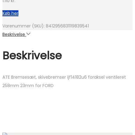
1.110
kr.
Køb her
Varenummer (SKU):
8412956831119839541
Beskrivelse
Beskrivelse
ATE Bremsesæt, skivebremser ijf14182u6 foraksel ventileret
258mm 23mm for FORD