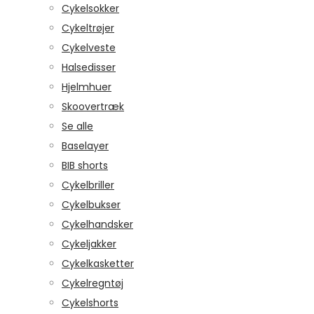
Cykelsokker
Cykeltrøjer
Cykelveste
Halsedisser
Hjelmhuer
Skoovertræk
Se alle
Baselayer
BIB shorts
Cykelbriller
Cykelbukser
Cykelhandsker
Cykeljakker
Cykelkasketter
Cykelregntøj
Cykelshorts