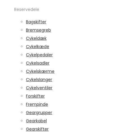
Reservedele
Bagskifter
Bremsegreb
Cykeldæk
Cykelkæde
Cykelpedaler
Cykelsadler
Cykelskærme
Cykelslanger
Cykelventiler
Forskifter
Frempinde
Geargrupper
Gearkabel
Gearskifter