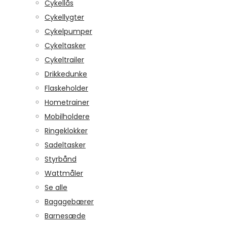
Cykellås
Cykellygter
Cykelpumper
Cykeltasker
Cykeltrailer
Drikkedunke
Flaskeholder
Hometrainer
Mobilholdere
Ringeklokker
Sadeltasker
Styrbånd
Wattmåler
Se alle
Bagagebærer
Barnesæde