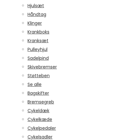
Hjulsæt
Håndtag
Klinger
Krankboks
Kranksæt
Pulleyhjul
Sadelpind
Skivebremser
Støtteben
Se alle
Bagskifter
Bremsegreb
Cykeldæk
Cykelkæde
Cykelpedaler
Cykelsadler