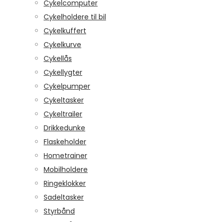
Cykelcomputer
Cykelholdere til bil
Cykelkuffert
Cykelkurve
Cykellås
Cykellygter
Cykelpumper
Cykeltasker
Cykeltrailer
Drikkedunke
Flaskeholder
Hometrainer
Mobilholdere
Ringeklokker
Sadeltasker
Styrbånd