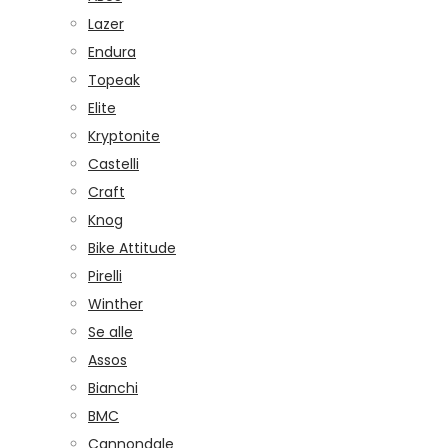
Lazer
Endura
Topeak
Elite
Kryptonite
Castelli
Craft
Knog
Bike Attitude
Pirelli
Winther
Se alle
Assos
Bianchi
BMC
Cannondale