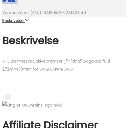
Køb her
Varenummer (SKU):
8412951875241421549
Beskrivelse
Beskrivelse
ATE Bremsesæt, skivebremser ijf141dnn5 bagaksel fuld
272mm 10mm for SAAB BMW ROVER
Affiliate Disclaimer