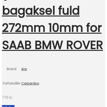
bagaksel fuld
272mm 10mm for
SAAB BMW ROVER
Brand
Ate
Forhandler
Carpardoo
779
kr.