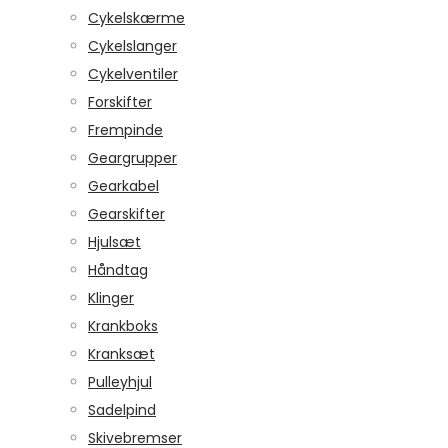
Cykelskærme
Cykelslanger
Cykelventiler
Forskifter
Frempinde
Geargrupper
Gearkabel
Gearskifter
Hjulsæt
Håndtag
Klinger
Krankboks
Kranksæt
Pulleyhjul
Sadelpind
Skivebremser