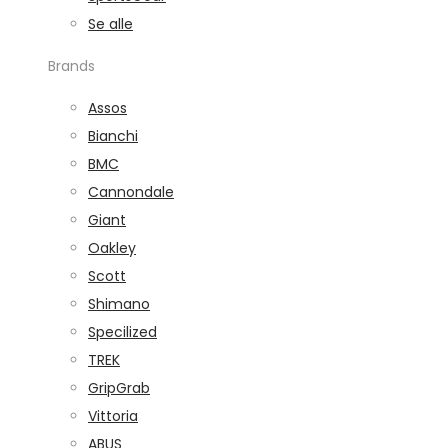
Se alle
Brands
Assos
Bianchi
BMC
Cannondale
Giant
Oakley
Scott
Shimano
Specilized
TREK
GripGrab
Vittoria
ABUS