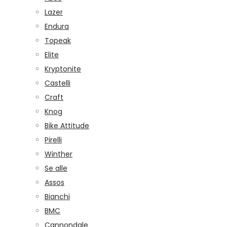
Lazer
Endura
Topeak
Elite
Kryptonite
Castelli
Craft
Knog
Bike Attitude
Pirelli
Winther
Se alle
Assos
Bianchi
BMC
Cannondale