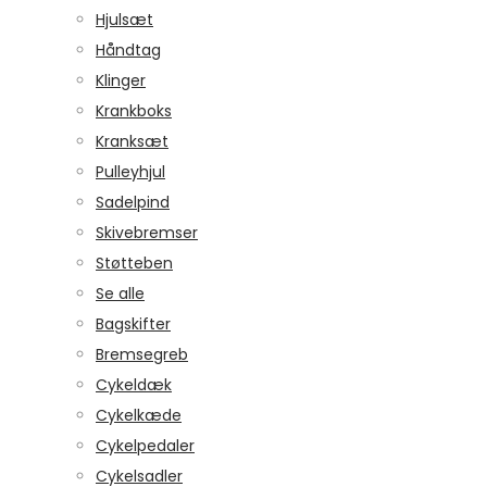
Hjulsæt
Håndtag
Klinger
Krankboks
Kranksæt
Pulleyhjul
Sadelpind
Skivebremser
Støtteben
Se alle
Bagskifter
Bremsegreb
Cykeldæk
Cykelkæde
Cykelpedaler
Cykelsadler