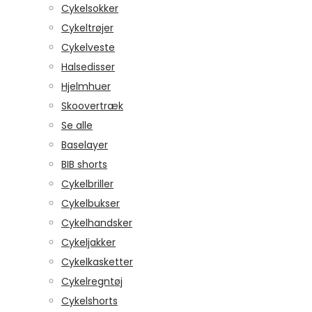
Cykelsokker
Cykeltrøjer
Cykelveste
Halsedisser
Hjelmhuer
Skoovertræk
Se alle
Baselayer
BIB shorts
Cykelbriller
Cykelbukser
Cykelhandsker
Cykeljakker
Cykelkasketter
Cykelregntøj
Cykelshorts