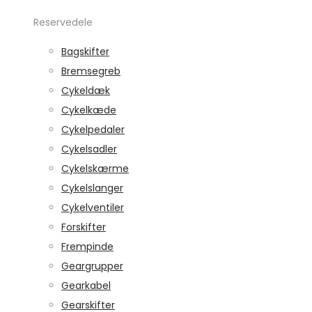
Reservedele
Bagskifter
Bremsegreb
Cykeldæk
Cykelkæde
Cykelpedaler
Cykelsadler
Cykelskærme
Cykelslanger
Cykelventiler
Forskifter
Frempinde
Geargrupper
Gearkabel
Gearskifter