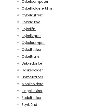
Cykelcomputer
Cykelholdere til bil
Cykelkuffert
Cykelkurve
Cykellås
Cykellygter
Cykelpumper
Cykeltasker
Cykeltrailer
Drikkedunke
Flaskeholder
Hometrainer
Mobilholdere
Ringeklokker
Sadeltasker
Styrbånd