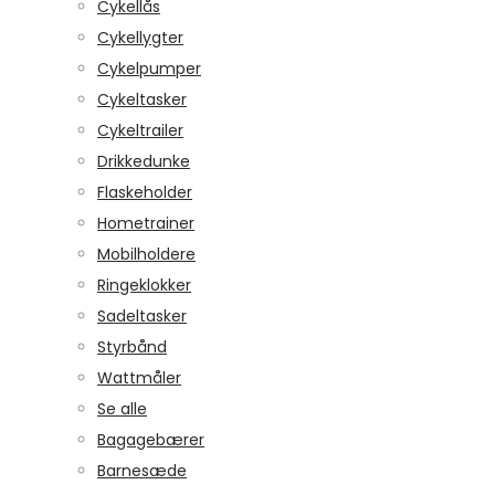
Cykellås
Cykellygter
Cykelpumper
Cykeltasker
Cykeltrailer
Drikkedunke
Flaskeholder
Hometrainer
Mobilholdere
Ringeklokker
Sadeltasker
Styrbånd
Wattmåler
Se alle
Bagagebærer
Barnesæde