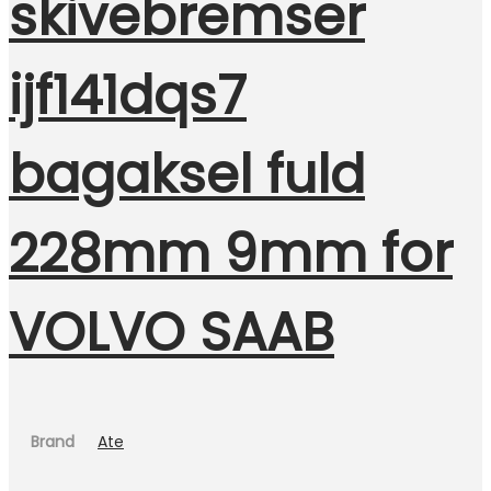
skivebremser
ijf141dqs7
bagaksel fuld
228mm 9mm for
VOLVO SAAB
Brand
Ate