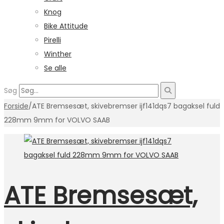
Knog
Bike Attitude
Pirelli
Winther
Se alle
Søg
Forside
/
ATE Bremsesæt, skivebremser ijf141dqs7 bagaksel fuld
228mm 9mm for VOLVO SAAB
ATE Bremsesæt,