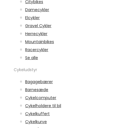
Citybikes
Damecykler
Elcykler
Gravel Cykler
Herrecykler
Mountainbikes
Racercykler
Se alle
Cykeludstyr
Bagagebærer
Barnesæde
Cykelcomputer
Cykelholdere til bil
Cykelkuffert
Cykelkurve