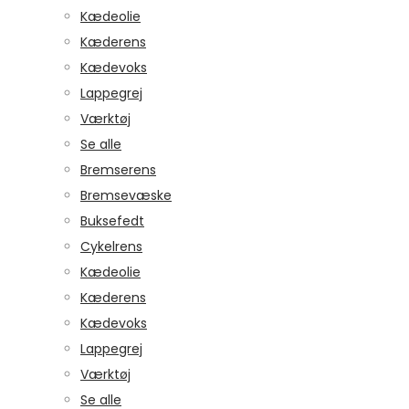
Kædeolie
Kæderens
Kædevoks
Lappegrej
Værktøj
Se alle
Bremserens
Bremsevæske
Buksefedt
Cykelrens
Kædeolie
Kæderens
Kædevoks
Lappegrej
Værktøj
Se alle