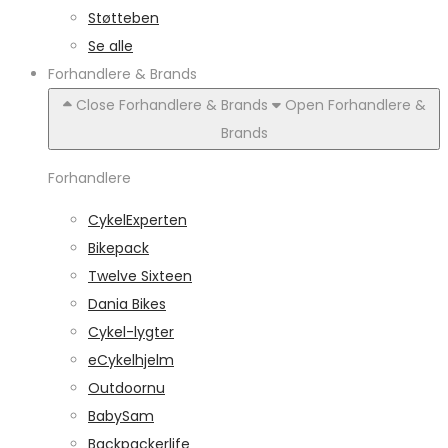
Støtteben
Se alle
Forhandlere & Brands
Close Forhandlere & Brands
Open Forhandlere &
Brands
Forhandlere
CykelExperten
Bikepack
Twelve Sixteen
Dania Bikes
Cykel-lygter
eCykelhjelm
Outdoornu
BabySam
Backpackerlife