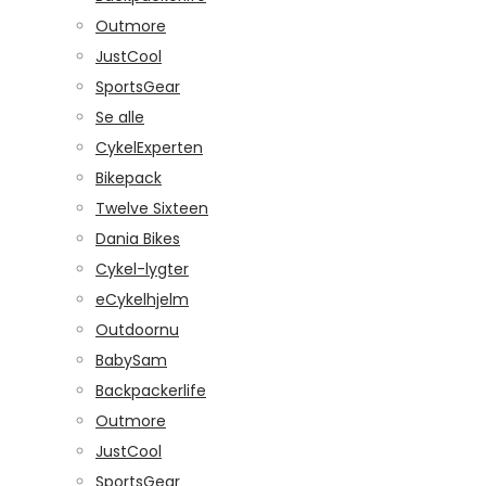
Outmore
JustCool
SportsGear
Se alle
CykelExperten
Bikepack
Twelve Sixteen
Dania Bikes
Cykel-lygter
eCykelhjelm
Outdoornu
BabySam
Backpackerlife
Outmore
JustCool
SportsGear