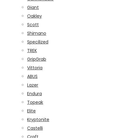
Giant
Oakley
Scott
Shimano
Specilized
TREK
GripGrab
Vittoria
ABUS
Lazer
Endura
Topeak
Elite
Kryptonite
Castelli
Craft