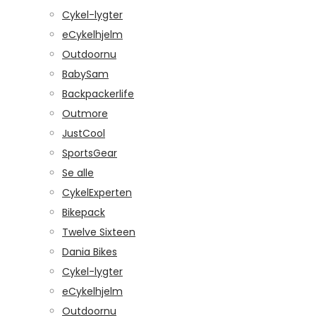
Cykel-lygter
eCykelhjelm
Outdoornu
BabySam
Backpackerlife
Outmore
JustCool
SportsGear
Se alle
CykelExperten
Bikepack
Twelve Sixteen
Dania Bikes
Cykel-lygter
eCykelhjelm
Outdoornu