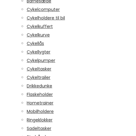
Barnesæde
Cykelcomputer
Cykelholdere til bil
Cykelkuffert
Cykelkurve
Cykellås
Cykellygter
Cykelpumper
Cykeltasker
Cykeltrailer
Drikkedunke
Flaskeholder
Hometrainer
Mobilholdere
Ringeklokker
Sadeltasker