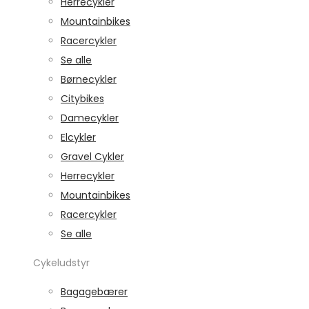
Herrecykler
Mountainbikes
Racercykler
Se alle
Børnecykler
Citybikes
Damecykler
Elcykler
Gravel Cykler
Herrecykler
Mountainbikes
Racercykler
Se alle
Cykeludstyr
Bagagebærer