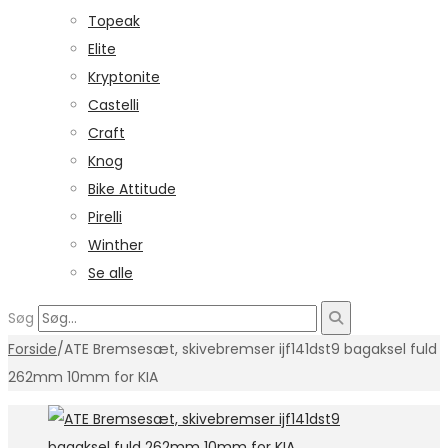
Topeak
Elite
Kryptonite
Castelli
Craft
Knog
Bike Attitude
Pirelli
Winther
Se alle
Søg
Forside
/
ATE Bremsesæt, skivebremser ijf141dst9 bagaksel fuld
262mm 10mm for KIA