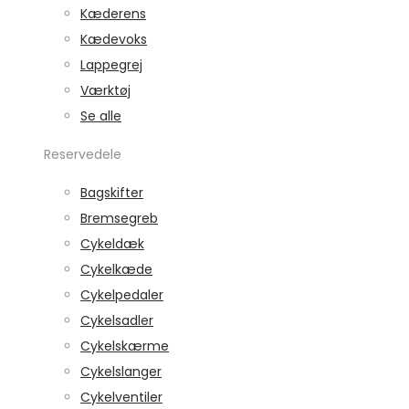
Kæderens
Kædevoks
Lappegrej
Værktøj
Se alle
Reservedele
Bagskifter
Bremsegreb
Cykeldæk
Cykelkæde
Cykelpedaler
Cykelsadler
Cykelskærme
Cykelslanger
Cykelventiler