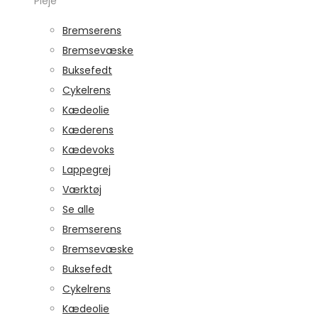
Pleje
Bremserens
Bremsevæske
Buksefedt
Cykelrens
Kædeolie
Kæderens
Kædevoks
Lappegrej
Værktøj
Se alle
Bremserens
Bremsevæske
Buksefedt
Cykelrens
Kædeolie