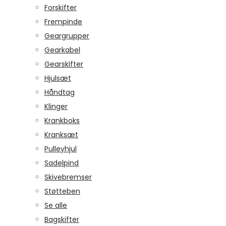
Forskifter
Frempinde
Geargrupper
Gearkabel
Gearskifter
Hjulsæt
Håndtag
Klinger
Krankboks
Kranksæt
Pulleyhjul
Sadelpind
Skivebremser
Støtteben
Se alle
Bagskifter