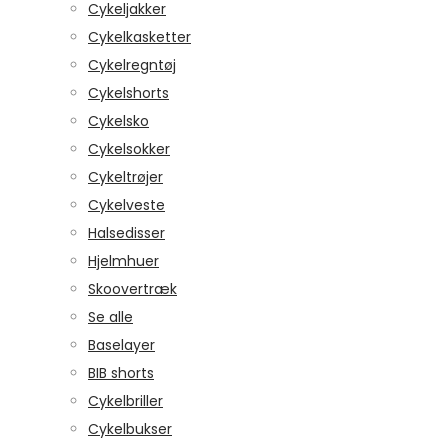
Cykeljakker
Cykelkasketter
Cykelregntøj
Cykelshorts
Cykelsko
Cykelsokker
Cykeltrøjer
Cykelveste
Halsedisser
Hjelmhuer
Skoovertræk
Se alle
Baselayer
BIB shorts
Cykelbriller
Cykelbukser