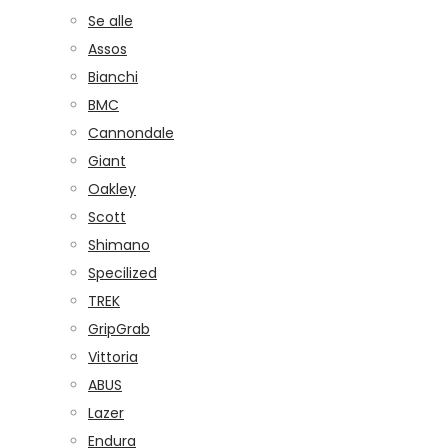
Se alle
Assos
Bianchi
BMC
Cannondale
Giant
Oakley
Scott
Shimano
Specilized
TREK
GripGrab
Vittoria
ABUS
Lazer
Endura