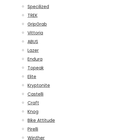
Specilized
TREK
GripGrab
Vittoria
ABUS
Lazer
Endura
Topeak
Elite
Kryptonite
Castelli
Craft
Knog
Bike Attitude
Pirelli
Winther