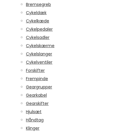
Bremsegreb
Cykeldæk
Cykelkæde
Cykelpedaler
Cykelsadler
Cykelskærme
Cykelslanger
Cykelventiler
Forskifter
Frempinde
Geargrupper
Gearkabel
Gearskifter
Hjulsæt
Håndtag
Klinger