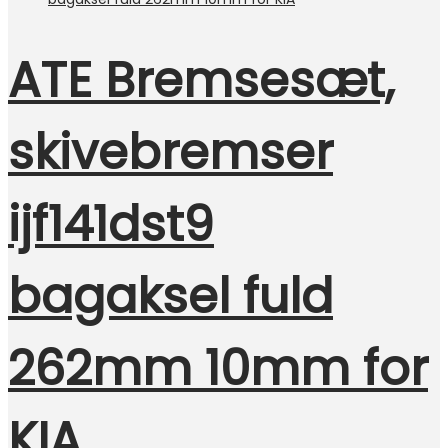
ATE Bremsesæt,
skivebremser
ijf141dst9
bagaksel fuld
262mm 10mm for
KIA