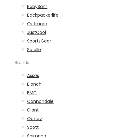
BabySam
Backpackerlife
Outmore
JustCool
SportsGear
Se alle
Brands
Assos
Bianchi
BMC
Cannondale
Giant
Oakley
Scott
Shimano