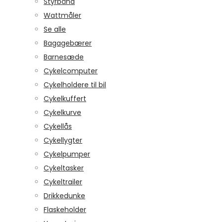
Styrbånd
Wattmåler
Se alle
Bagagebærer
Barnesæde
Cykelcomputer
Cykelholdere til bil
Cykelkuffert
Cykelkurve
Cykellås
Cykellygter
Cykelpumper
Cykeltasker
Cykeltrailer
Drikkedunke
Flaskeholder