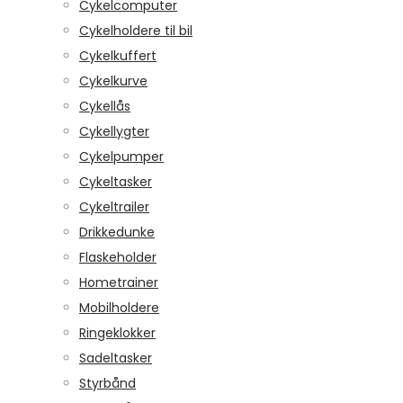
Cykelcomputer
Cykelholdere til bil
Cykelkuffert
Cykelkurve
Cykellås
Cykellygter
Cykelpumper
Cykeltasker
Cykeltrailer
Drikkedunke
Flaskeholder
Hometrainer
Mobilholdere
Ringeklokker
Sadeltasker
Styrbånd