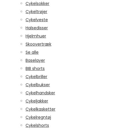
Cykelsokker
Cykeltrøjer
Cykelveste
Halsedisser
Hjelmhuer
Skoovertræk
Se alle
Baselayer
BIB shorts
Cykelbriller
Cykelbukser
Cykelhandsker
Cykeljakker
Cykelkasketter
Cykelregntøj
Cykelshorts