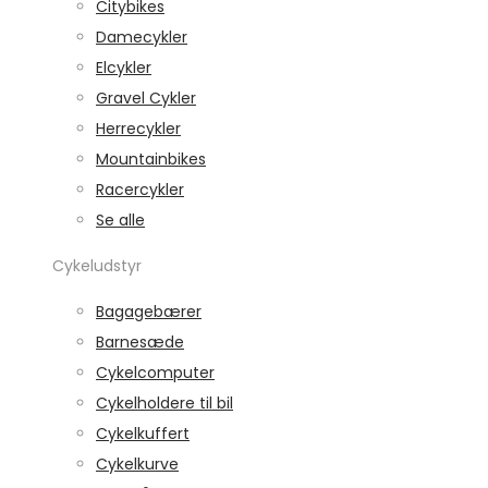
Citybikes
Damecykler
Elcykler
Gravel Cykler
Herrecykler
Mountainbikes
Racercykler
Se alle
Cykeludstyr
Bagagebærer
Barnesæde
Cykelcomputer
Cykelholdere til bil
Cykelkuffert
Cykelkurve