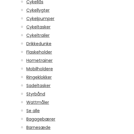
Cykellås
Cykellygter
Cykelpumper
Cykeltasker
Cykeltrailer
Drikkedunke
Flaskeholder
Hometrainer
Mobilholdere
Ringeklokker
Sadeltasker
Styrbånd
Wattmåler
Se alle
Bagagebærer
Barnesæde