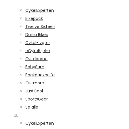
CykelExperten
Bikepack
Twelve Sixteen
Dania Bikes
Cykel-lygter
eCykelhjelm
Outdoornu
BabySam
Backpackerlife
Outmore
JustCool
SportsGear
Se alle
CykelExperten