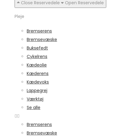
Close Reservedele
Open Reservedele
Pleje
Bremserens
Bremsevæske
Buksefedt
Cykelrens
Kædeolie
Kæderens
Kædevoks
Lappegrej
Værktøj
Se alle
Bremserens
Bremsevæske