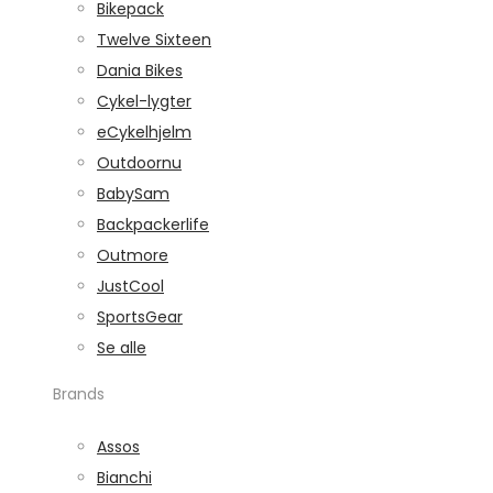
Bikepack
Twelve Sixteen
Dania Bikes
Cykel-lygter
eCykelhjelm
Outdoornu
BabySam
Backpackerlife
Outmore
JustCool
SportsGear
Se alle
Brands
Assos
Bianchi