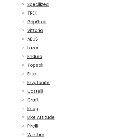
Specilized
TREK
GripGrab
Vittoria
ABUS
Lazer
Endura
Topeak
Elite
Kryptonite
Castelli
Craft
Knog
Bike Attitude
Pirelli
Winther