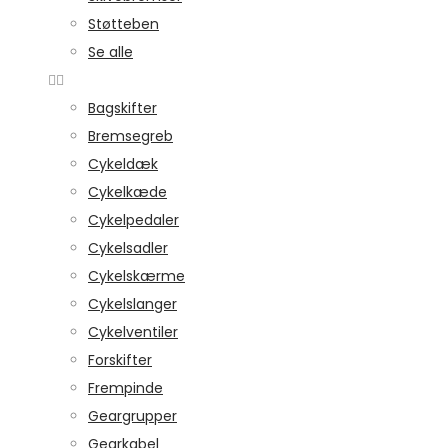
Støtteben
Se alle
Bagskifter
Bremsegreb
Cykeldæk
Cykelkæde
Cykelpedaler
Cykelsadler
Cykelskærme
Cykelslanger
Cykelventiler
Forskifter
Frempinde
Geargrupper
Gearkabel