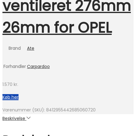
ventileret 276mm
26mm for OPEL
Brand
Ate
Forhandler
Carpardoo
1.570
kr.
Køb her
Varenummer (SKU):
8412955442685060720
Beskrivelse