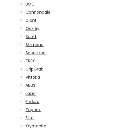
BMC
Cannondale
Giant
Oakley
Scott
Shimano
Specilized
TREK
GripGrab
Vittoria
ABUS
Lazer
Endura
Topeak
Elite
Kryptonite