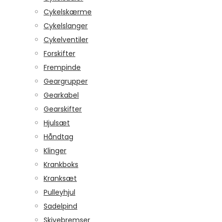
Cykelskærme
Cykelslanger
Cykelventiler
Forskifter
Frempinde
Geargrupper
Gearkabel
Gearskifter
Hjulsæt
Håndtag
Klinger
Krankboks
Kranksæt
Pulleyhjul
Sadelpind
Skivebremser