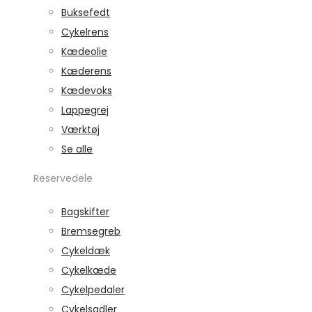
Buksefedt
Cykelrens
Kædeolie
Kæderens
Kædevoks
Lappegrej
Værktøj
Se alle
Reservedele
Bagskifter
Bremsegreb
Cykeldæk
Cykelkæde
Cykelpedaler
Cykelsadler