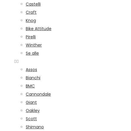
Castelli
Craft
Knog
Bike Attitude
Pirelli
Winther
Se alle
Assos
Bianchi
BMC
Cannondale
Giant
Oakley
Scott
Shimano