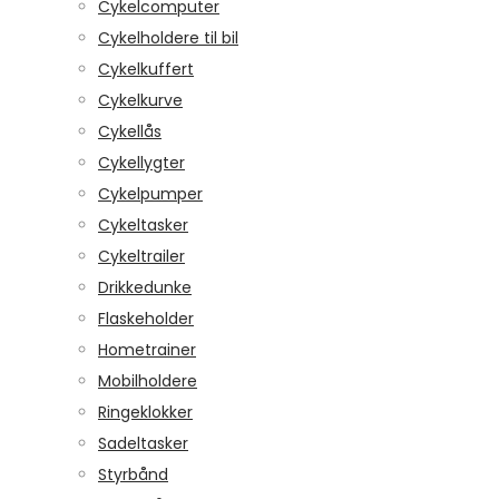
Cykelcomputer
Cykelholdere til bil
Cykelkuffert
Cykelkurve
Cykellås
Cykellygter
Cykelpumper
Cykeltasker
Cykeltrailer
Drikkedunke
Flaskeholder
Hometrainer
Mobilholdere
Ringeklokker
Sadeltasker
Styrbånd