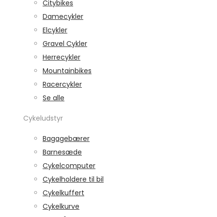
Citybikes
Damecykler
Elcykler
Gravel Cykler
Herrecykler
Mountainbikes
Racercykler
Se alle
Cykeludstyr
Bagagebærer
Barnesæde
Cykelcomputer
Cykelholdere til bil
Cykelkuffert
Cykelkurve