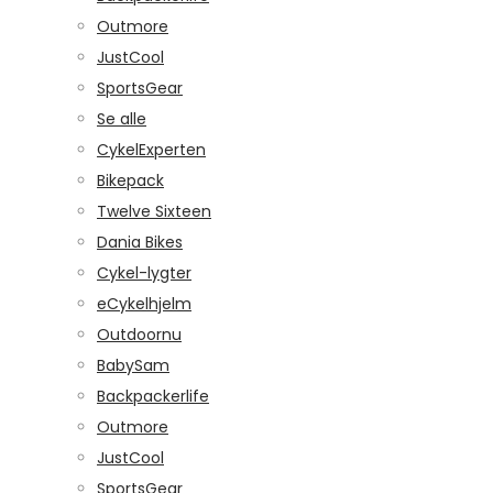
Outmore
JustCool
SportsGear
Se alle
CykelExperten
Bikepack
Twelve Sixteen
Dania Bikes
Cykel-lygter
eCykelhjelm
Outdoornu
BabySam
Backpackerlife
Outmore
JustCool
SportsGear