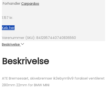
Forhandler
Carpardoo
1.157
kr.
Køb her
Varenummer (SKU):
8412957440740836560
Beskrivelse
Beskrivelse
ATE Bremsesæt, skivebremser ik3ebym9v9 foraksel ventileret
280mm 22mm for BMW MINI