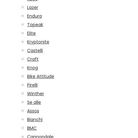
Lazer
Endura
Topeak
Elite
Kryptonite
Castelli
Craft
Knog
Bike Attitude
Pirelli
Winther
Se alle
Assos
Bianchi
BMC
Cannondale