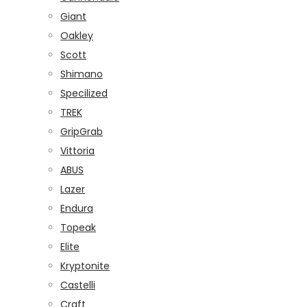
Giant
Oakley
Scott
Shimano
Specilized
TREK
GripGrab
Vittoria
ABUS
Lazer
Endura
Topeak
Elite
Kryptonite
Castelli
Craft