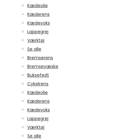
Kædeolie
Kæderens
Kædevoks
Lappegrej
Værktøj
Se alle
Bremserens
Bremsevæske
Buksefedt
Cykelrens
Kædeolie
Kæderens
Kædevoks
Lappegrej
Værktøj
Se alle