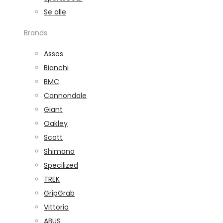
Se alle
Brands
Assos
Bianchi
BMC
Cannondale
Giant
Oakley
Scott
Shimano
Specilized
TREK
GripGrab
Vittoria
ABUS