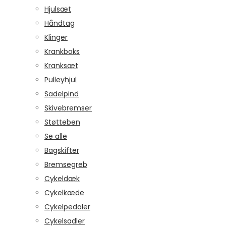
Hjulsæt
Håndtag
Klinger
Krankboks
Kranksæt
Pulleyhjul
Sadelpind
Skivebremser
Støtteben
Se alle
Bagskifter
Bremsegreb
Cykeldæk
Cykelkæde
Cykelpedaler
Cykelsadler