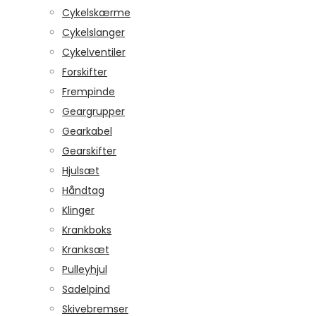
Cykelskærme
Cykelslanger
Cykelventiler
Forskifter
Frempinde
Geargrupper
Gearkabel
Gearskifter
Hjulsæt
Håndtag
Klinger
Krankboks
Kranksæt
Pulleyhjul
Sadelpind
Skivebremser