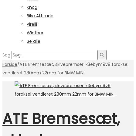
Knog
Bike Attitude
Pirelli
Winther
Se alle
Søg
Forside
/
ATE Bremsesæt, skivebremser ik3ebym9v9 foraksel
ventileret 280mm 22mm for BMW MINI
ATE Bremsesæt,