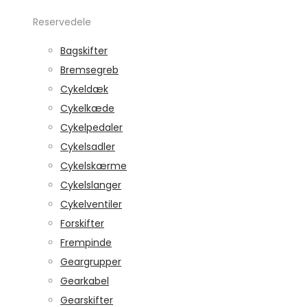
Reservedele
Bagskifter
Bremsegreb
Cykeldæk
Cykelkæde
Cykelpedaler
Cykelsadler
Cykelskærme
Cykelslanger
Cykelventiler
Forskifter
Frempinde
Geargrupper
Gearkabel
Gearskifter