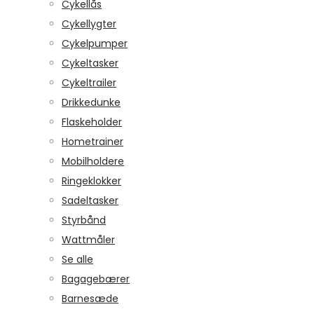
Cykellås
Cykellygter
Cykelpumper
Cykeltasker
Cykeltrailer
Drikkedunke
Flaskeholder
Hometrainer
Mobilholdere
Ringeklokker
Sadeltasker
Styrbånd
Wattmåler
Se alle
Bagagebærer
Barnesæde