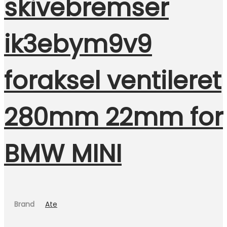
skivebremser
ik3ebym9v9
foraksel ventileret
280mm 22mm for
BMW MINI
Brand
Ate