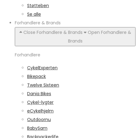
Støtteben
Se alle
Forhandlere & Brands
Close Forhandlere & Brands
Open Forhandlere &
Brands
Forhandlere
CykelExperten
Bikepack
Twelve Sixteen
Dania Bikes
Cykel-lygter
eCykelhjelm
Outdoornu
BabySam
Backpackerlife