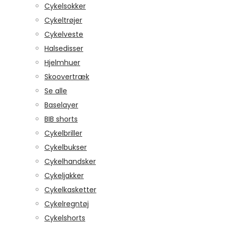
Cykelsokker
Cykeltrøjer
Cykelveste
Halsedisser
Hjelmhuer
Skoovertræk
Se alle
Baselayer
BIB shorts
Cykelbriller
Cykelbukser
Cykelhandsker
Cykeljakker
Cykelkasketter
Cykelregntøj
Cykelshorts