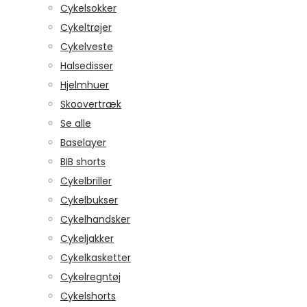
Cykelsokker
Cykeltrøjer
Cykelveste
Halsedisser
Hjelmhuer
Skoovertræk
Se alle
Baselayer
BIB shorts
Cykelbriller
Cykelbukser
Cykelhandsker
Cykeljakker
Cykelkasketter
Cykelregntøj
Cykelshorts