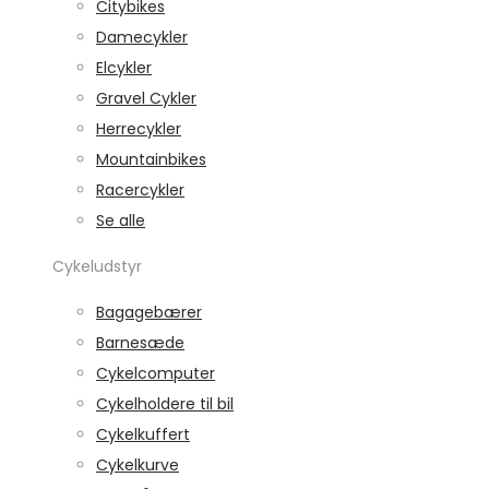
Citybikes
Damecykler
Elcykler
Gravel Cykler
Herrecykler
Mountainbikes
Racercykler
Se alle
Cykeludstyr
Bagagebærer
Barnesæde
Cykelcomputer
Cykelholdere til bil
Cykelkuffert
Cykelkurve