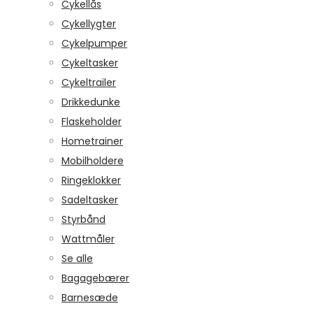
Cykellås
Cykellygter
Cykelpumper
Cykeltasker
Cykeltrailer
Drikkedunke
Flaskeholder
Hometrainer
Mobilholdere
Ringeklokker
Sadeltasker
Styrbånd
Wattmåler
Se alle
Bagagebærer
Barnesæde