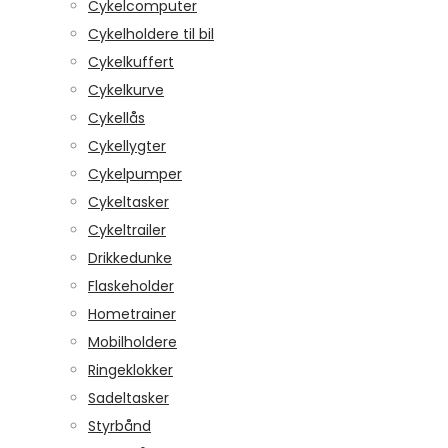
Cykelcomputer
Cykelholdere til bil
Cykelkuffert
Cykelkurve
Cykellås
Cykellygter
Cykelpumper
Cykeltasker
Cykeltrailer
Drikkedunke
Flaskeholder
Hometrainer
Mobilholdere
Ringeklokker
Sadeltasker
Styrbånd