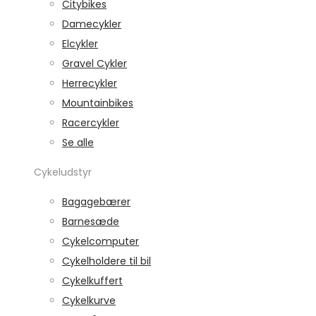
Citybikes
Damecykler
Elcykler
Gravel Cykler
Herrecykler
Mountainbikes
Racercykler
Se alle
Cykeludstyr
Bagagebærer
Barnesæde
Cykelcomputer
Cykelholdere til bil
Cykelkuffert
Cykelkurve