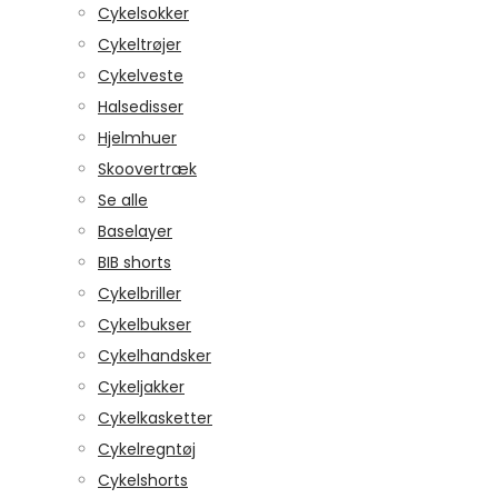
Cykelsokker
Cykeltrøjer
Cykelveste
Halsedisser
Hjelmhuer
Skoovertræk
Se alle
Baselayer
BIB shorts
Cykelbriller
Cykelbukser
Cykelhandsker
Cykeljakker
Cykelkasketter
Cykelregntøj
Cykelshorts