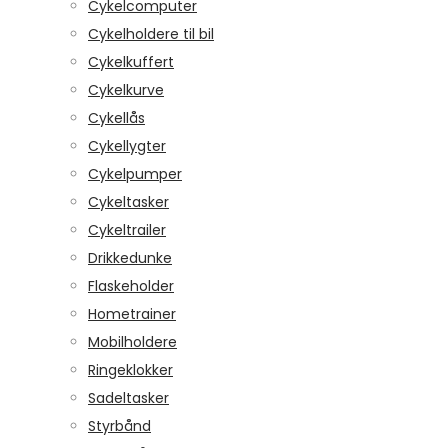
Cykelcomputer
Cykelholdere til bil
Cykelkuffert
Cykelkurve
Cykellås
Cykellygter
Cykelpumper
Cykeltasker
Cykeltrailer
Drikkedunke
Flaskeholder
Hometrainer
Mobilholdere
Ringeklokker
Sadeltasker
Styrbånd