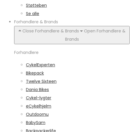
Støtteben
Se alle
Forhandlere & Brands
Close Forhandlere & Brands
Open Forhandlere &
Brands
Forhandlere
CykelExperten
Bikepack
Twelve Sixteen
Dania Bikes
Cykel-lygter
eCykelhjelm
Outdoornu
BabySam
Backpackerlife