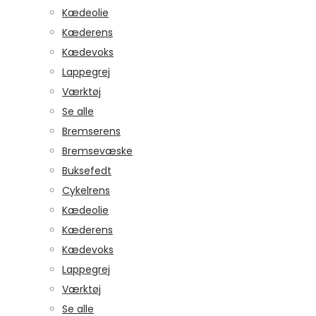
Kædeolie
Kæderens
Kædevoks
Lappegrej
Værktøj
Se alle
Bremserens
Bremsevæske
Buksefedt
Cykelrens
Kædeolie
Kæderens
Kædevoks
Lappegrej
Værktøj
Se alle