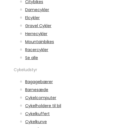
Citybikes
Damecykler
Elcykler
Gravel Cykler
Herrecykler
Mountainbikes
Racercykler
Se alle
Cykeludstyr
Bagagebærer
Barnesæde
Cykelcomputer
Cykelholdere til bil
Cykelkuffert
Cykelkurve