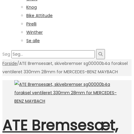
Knog
Bike Attitude
Pirelli
Winther
Se alle
Søg
Forside
/
ATE Bremsesæt, skivebremser sg00000b4a foraksel
ventileret 330mm 28mm for MERCEDES-BENZ MAYBACH
ATE Bremsesæt,