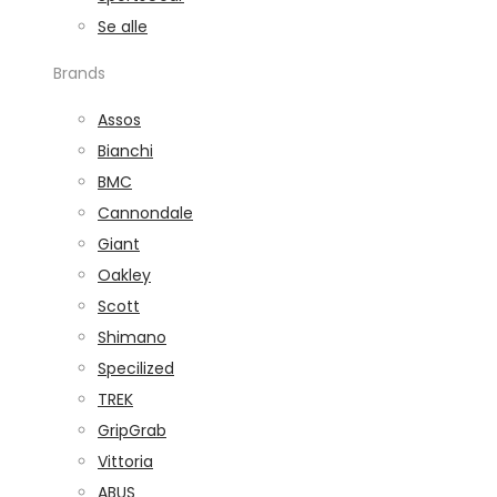
Se alle
Brands
Assos
Bianchi
BMC
Cannondale
Giant
Oakley
Scott
Shimano
Specilized
TREK
GripGrab
Vittoria
ABUS