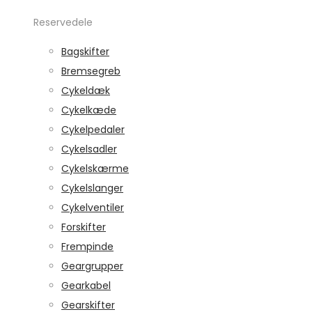
Reservedele
Bagskifter
Bremsegreb
Cykeldæk
Cykelkæde
Cykelpedaler
Cykelsadler
Cykelskærme
Cykelslanger
Cykelventiler
Forskifter
Frempinde
Geargrupper
Gearkabel
Gearskifter