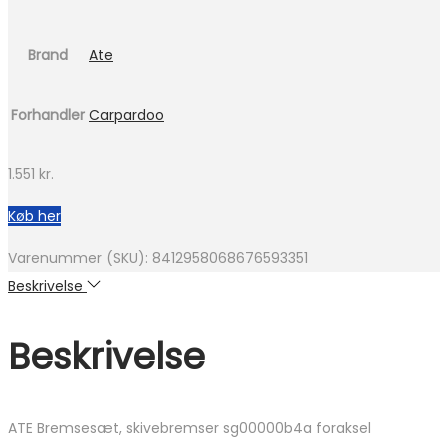
Brand
Ate
Forhandler
Carpardoo
1.551
kr.
Køb her
Varenummer (SKU):
8412958068676593351
Beskrivelse
Beskrivelse
ATE Bremsesæt, skivebremser sg00000b4a foraksel