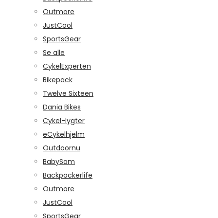
Outmore
JustCool
SportsGear
Se alle
CykelExperten
Bikepack
Twelve Sixteen
Dania Bikes
Cykel-lygter
eCykelhjelm
Outdoornu
BabySam
Backpackerlife
Outmore
JustCool
SportsGear