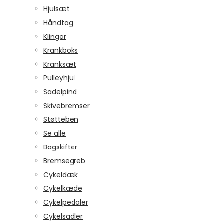
Hjulsæt
Håndtag
Klinger
Krankboks
Kranksæt
Pulleyhjul
Sadelpind
Skivebremser
Støtteben
Se alle
Bagskifter
Bremsegreb
Cykeldæk
Cykelkæde
Cykelpedaler
Cykelsadler