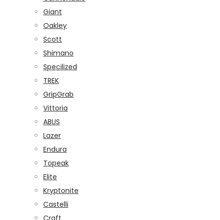
Giant
Oakley
Scott
Shimano
Specilized
TREK
GripGrab
Vittoria
ABUS
Lazer
Endura
Topeak
Elite
Kryptonite
Castelli
Craft