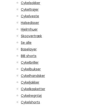
Cykelsokker
Cykeltrøjer
Cykelveste
Halsedisser
Hjelmhuer
Skoovertræk
Se alle
Baselayer
BIB shorts
Cykelbriller
Cykelbukser
Cykelhandsker
Cykeljakker
Cykelkasketter
Cykelregntøj
Cykelshorts