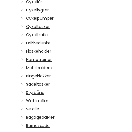
Cykellås
Cykellygter
Cykelpumper
Cykeltasker
Cykeltrailer
Drikkedunke
Flaskeholder
Hometrainer
Mobilholdere
Ringeklokker
Sadeltasker
Styrbånd
Wattmåler
Se alle
Bagagebærer
Barnesæde