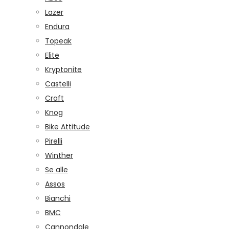
Lazer
Endura
Topeak
Elite
Kryptonite
Castelli
Craft
Knog
Bike Attitude
Pirelli
Winther
Se alle
Assos
Bianchi
BMC
Cannondale