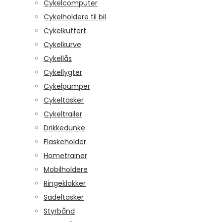
Cykelcomputer
Cykelholdere til bil
Cykelkuffert
Cykelkurve
Cykellås
Cykellygter
Cykelpumper
Cykeltasker
Cykeltrailer
Drikkedunke
Flaskeholder
Hometrainer
Mobilholdere
Ringeklokker
Sadeltasker
Styrbånd