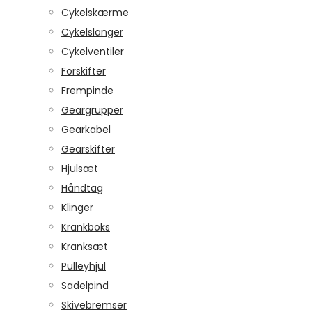
Cykelskærme
Cykelslanger
Cykelventiler
Forskifter
Frempinde
Geargrupper
Gearkabel
Gearskifter
Hjulsæt
Håndtag
Klinger
Krankboks
Kranksæt
Pulleyhjul
Sadelpind
Skivebremser