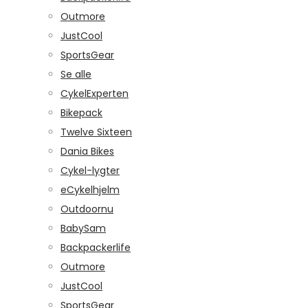
Outmore
JustCool
SportsGear
Se alle
CykelExperten
Bikepack
Twelve Sixteen
Dania Bikes
Cykel-lygter
eCykelhjelm
Outdoornu
BabySam
Backpackerlife
Outmore
JustCool
SportsGear