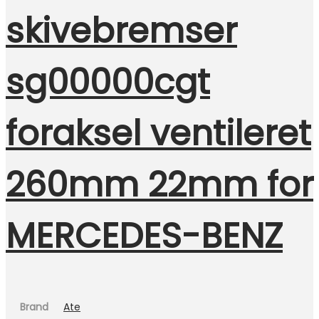
skivebremser
sg00000cgt
foraksel ventileret
260mm 22mm for
MERCEDES-BENZ
Brand
Ate