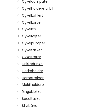
Cykelcomputer
Cykelholdere til bil
Cykelkuffert
Cykelkurve
Cykellås
Cykellygter
Cykelpumper
Cykeltasker
Cykeltrailer
Drikkedunke
Flaskeholder
Hometrainer
Mobilholdere
Ringeklokker
Sadeltasker
Styrbånd