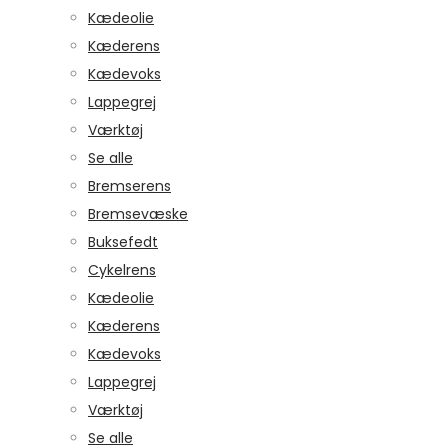
Kædeolie
Kæderens
Kædevoks
Lappegrej
Værktøj
Se alle
Bremserens
Bremsevæske
Buksefedt
Cykelrens
Kædeolie
Kæderens
Kædevoks
Lappegrej
Værktøj
Se alle