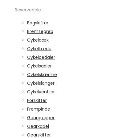
Reservedele
Bagskifter
Bremsegreb
Cykeldæk
Cykelkæde
Cykelpedaler
Cykelsadler
Cykelskærme
Cykelslanger
Cykelventiler
Forskifter
Frempinde
Geargrupper
Gearkabel
Gearskifter