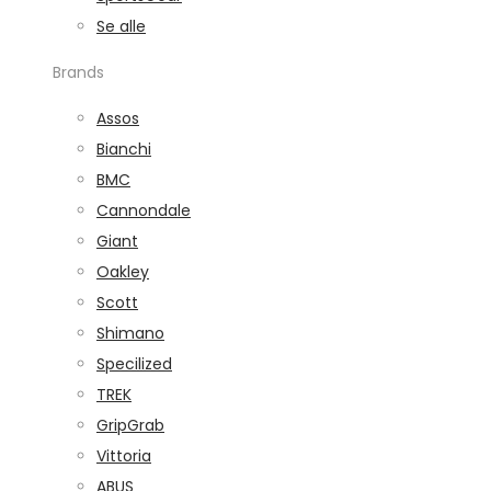
Se alle
Brands
Assos
Bianchi
BMC
Cannondale
Giant
Oakley
Scott
Shimano
Specilized
TREK
GripGrab
Vittoria
ABUS