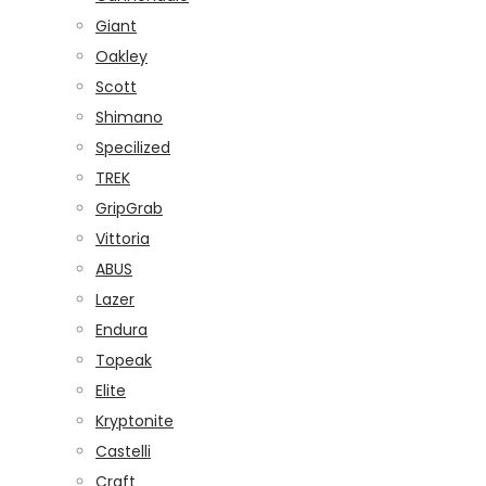
Giant
Oakley
Scott
Shimano
Specilized
TREK
GripGrab
Vittoria
ABUS
Lazer
Endura
Topeak
Elite
Kryptonite
Castelli
Craft