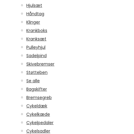
Hjulsæt
Håndtag
Klinger
Krankboks
Kranksæt
Pulleyhjul
Sadelpind
Skivebremser
Støtteben
Se alle
Bagskifter
Bremsegreb
Cykeldæk
Cykelkæde
Cykelpedaler
Cykelsadler