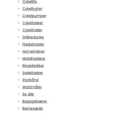
Cykellås
Cykellygter
Cykelpumper
Cykeltasker
Cykeltrailer
Drikkedunke
Flaskeholder
Hometrainer
Mobilholdere
Ringeklokker
Sadeltasker
Styrbånd
Wattmåler
Se alle
Bagagebærer
Barnesæde