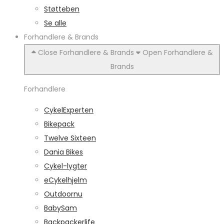
Støtteben
Se alle
Forhandlere & Brands
Close Forhandlere & Brands
Open Forhandlere &
Brands
Forhandlere
CykelExperten
Bikepack
Twelve Sixteen
Dania Bikes
Cykel-lygter
eCykelhjelm
Outdoornu
BabySam
Backpackerlife