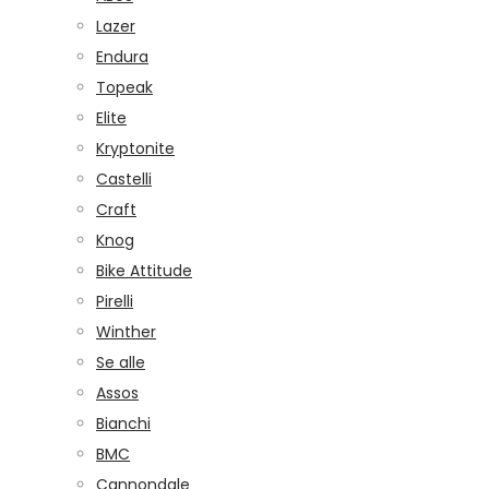
Lazer
Endura
Topeak
Elite
Kryptonite
Castelli
Craft
Knog
Bike Attitude
Pirelli
Winther
Se alle
Assos
Bianchi
BMC
Cannondale