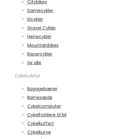
Citybikes
Damecykler
Elcykler
Gravel Cykler
Herrecykler
Mountainbikes
Racercykler
Se alle
Cykeludstyr
Bagagebærer
Barnesæde
Cykelcomputer
Cykelholdere til bil
Cykelkuffert
Cykelkurve