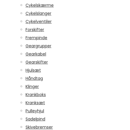
Cykelskærme
Cykelslanger
Cykelventiler
Forskifter
Frempinde
Geargrupper
Gearkabel
Gearskifter
Hjulsæt
Håndtag
Klinger
Krankboks
Kranksæt
Pulleyhjul
Sadelpind
Skivebremser