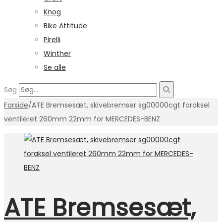
Knog
Bike Attitude
Pirelli
Winther
Se alle
Søg
Forside
/
ATE Bremsesæt, skivebremser sg00000cgt foraksel
ventileret 260mm 22mm for MERCEDES-BENZ
ATE Bremsesæt,