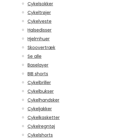
Cykelsokker
Cykeltrøjer
Cykelveste
Halsedisser
Hjelmhuer
Skoovertræk
Se alle
Baselayer
BIB shorts
Cykelbriller
Cykelbukser
Cykelhandsker
Cykeljakker
Cykelkasketter
Cykelregntøj
Cykelshorts