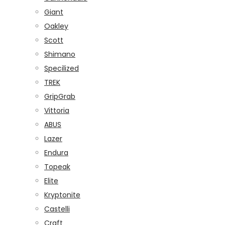
Giant
Oakley
Scott
Shimano
Specilized
TREK
GripGrab
Vittoria
ABUS
Lazer
Endura
Topeak
Elite
Kryptonite
Castelli
Craft