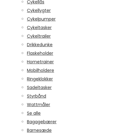
Cykellås
Cykellygter
Cykelpumper
Cykeltasker
Cykeltrailer
Drikkedunke
Flaskeholder
Hometrainer
Mobilholdere
Ringeklokker
Sadeltasker
Styrbånd
Wattmåler
Se alle
Bagagebærer
Barnesæde