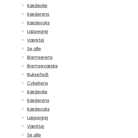
Kædeolie
Kæderens
Kædevoks
Lappegrej
Værktøj
Se alle
Bremserens
Bremsevæske
Buksefedt
Cykelrens
Kædeolie
Kæderens
Kædevoks
Lappegrej
Værktøj
Se alle