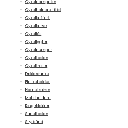
Cykelcomputer
Cykelholdere til bil
Cykelkuffert
Cykelkurve
Cykellås
Cykellygter
Cykelpumper
Cykeltasker
Cykeltrailer
Drikkedunke
Flaskeholder
Hometrainer
Mobilholdere
Ringeklokker
Sadeltasker
Styrbånd