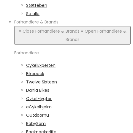
Støtteben
Se alle
Forhandlere & Brands
Close Forhandlere & Brands
Open Forhandlere &
Brands
Forhandlere
CykelExperten
Bikepack
Twelve Sixteen
Dania Bikes
Cykel-lygter
eCykelhjelm
Outdoornu
BabySam
Backpackerlife