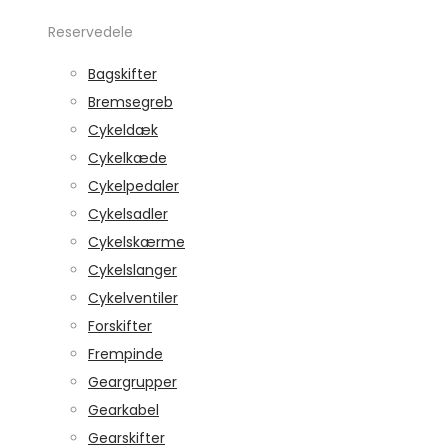
Reservedele
Bagskifter
Bremsegreb
Cykeldæk
Cykelkæde
Cykelpedaler
Cykelsadler
Cykelskærme
Cykelslanger
Cykelventiler
Forskifter
Frempinde
Geargrupper
Gearkabel
Gearskifter