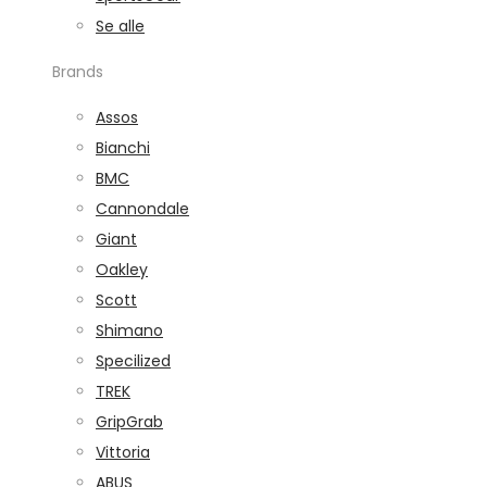
Se alle
Brands
Assos
Bianchi
BMC
Cannondale
Giant
Oakley
Scott
Shimano
Specilized
TREK
GripGrab
Vittoria
ABUS