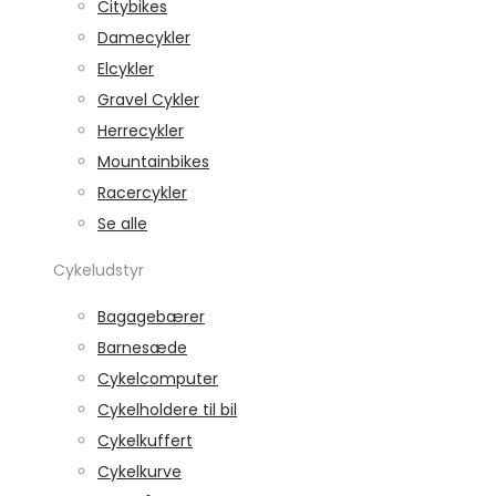
Citybikes
Damecykler
Elcykler
Gravel Cykler
Herrecykler
Mountainbikes
Racercykler
Se alle
Cykeludstyr
Bagagebærer
Barnesæde
Cykelcomputer
Cykelholdere til bil
Cykelkuffert
Cykelkurve