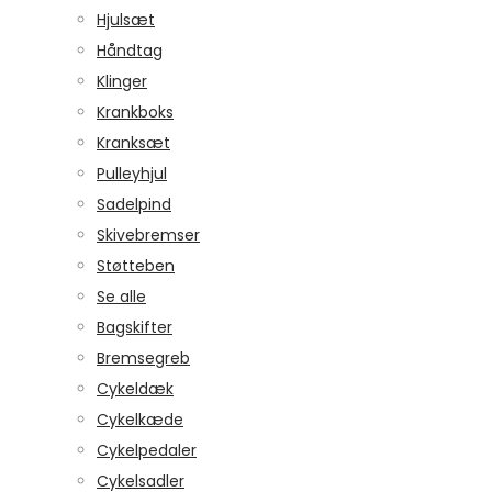
Hjulsæt
Håndtag
Klinger
Krankboks
Kranksæt
Pulleyhjul
Sadelpind
Skivebremser
Støtteben
Se alle
Bagskifter
Bremsegreb
Cykeldæk
Cykelkæde
Cykelpedaler
Cykelsadler