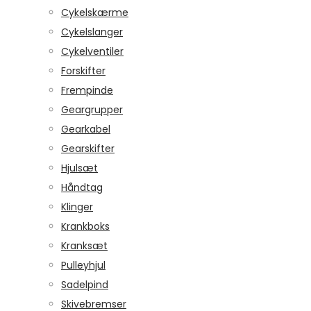
Cykelskærme
Cykelslanger
Cykelventiler
Forskifter
Frempinde
Geargrupper
Gearkabel
Gearskifter
Hjulsæt
Håndtag
Klinger
Krankboks
Kranksæt
Pulleyhjul
Sadelpind
Skivebremser