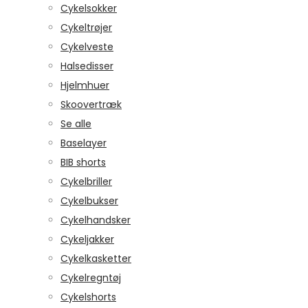
Cykelsokker
Cykeltrøjer
Cykelveste
Halsedisser
Hjelmhuer
Skoovertræk
Se alle
Baselayer
BIB shorts
Cykelbriller
Cykelbukser
Cykelhandsker
Cykeljakker
Cykelkasketter
Cykelregntøj
Cykelshorts