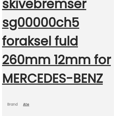
skivebremser
sg00000ch5
foraksel fuld
260mm 12mm for
MERCEDES-BENZ
Brand
Ate