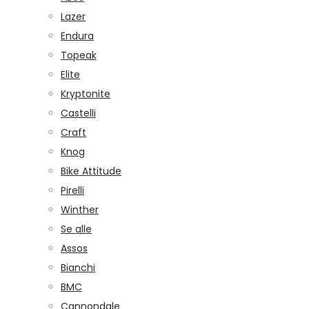
Lazer
Endura
Topeak
Elite
Kryptonite
Castelli
Craft
Knog
Bike Attitude
Pirelli
Winther
Se alle
Assos
Bianchi
BMC
Cannondale