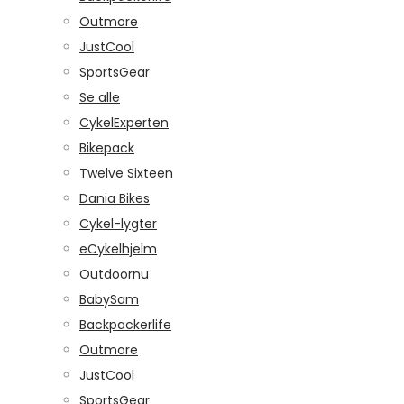
Outmore
JustCool
SportsGear
Se alle
CykelExperten
Bikepack
Twelve Sixteen
Dania Bikes
Cykel-lygter
eCykelhjelm
Outdoornu
BabySam
Backpackerlife
Outmore
JustCool
SportsGear