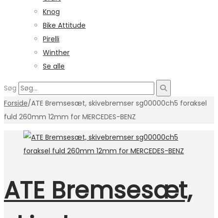
Knog
Bike Attitude
Pirelli
Winther
Se alle
Søg
Forside
/
ATE Bremsesæt, skivebremser sg00000ch5 foraksel
fuld 260mm 12mm for MERCEDES-BENZ
ATE Bremsesæt,