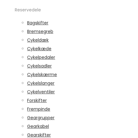
Reservedele
Bagskifter
Bremsegreb
Cykeldæk
Cykelkæde
Cykelpedaler
Cykelsadler
Cykelskærme
Cykelslanger
Cykelventiler
Forskifter
Frempinde
Geargrupper
Gearkabel
Gearskifter