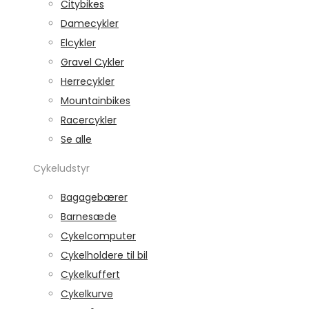
Citybikes
Damecykler
Elcykler
Gravel Cykler
Herrecykler
Mountainbikes
Racercykler
Se alle
Cykeludstyr
Bagagebærer
Barnesæde
Cykelcomputer
Cykelholdere til bil
Cykelkuffert
Cykelkurve