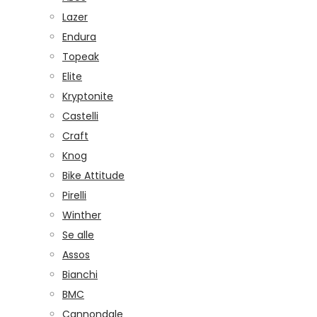
Lazer
Endura
Topeak
Elite
Kryptonite
Castelli
Craft
Knog
Bike Attitude
Pirelli
Winther
Se alle
Assos
Bianchi
BMC
Cannondale