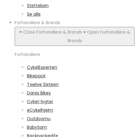
Støtteben
Se alle
Forhandlere & Brands
Close Forhandlere & Brands
Open Forhandlere &
Brands
Forhandlere
CykelExperten
Bikepack
Twelve Sixteen
Dania Bikes
Cykel-lygter
eCykelhjelm
Outdoornu
BabySam
Backpackerlife