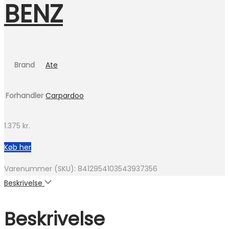
BENZ
Brand
Ate
Forhandler
Carpardoo
1.375
kr.
Køb her
Varenummer (SKU):
8412954103543937356
Beskrivelse
Beskrivelse