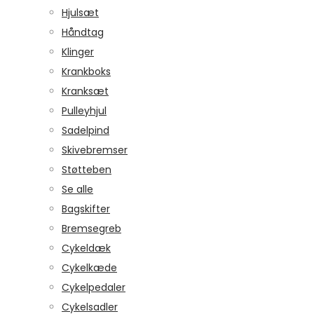
Hjulsæt
Håndtag
Klinger
Krankboks
Kranksæt
Pulleyhjul
Sadelpind
Skivebremser
Støtteben
Se alle
Bagskifter
Bremsegreb
Cykeldæk
Cykelkæde
Cykelpedaler
Cykelsadler