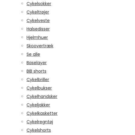
Cykelsokker
Cykeltrøjer
Cykelveste
Halsedisser
Hjelmhuer
Skoovertræk
Se alle
Baselayer
BIB shorts
Cykelbriller
Cykelbukser
Cykelhandsker
Cykeljakker
Cykelkasketter
Cykelregntøj
Cykelshorts