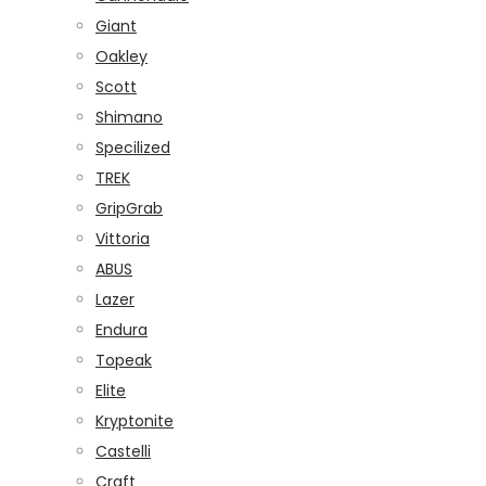
Giant
Oakley
Scott
Shimano
Specilized
TREK
GripGrab
Vittoria
ABUS
Lazer
Endura
Topeak
Elite
Kryptonite
Castelli
Craft