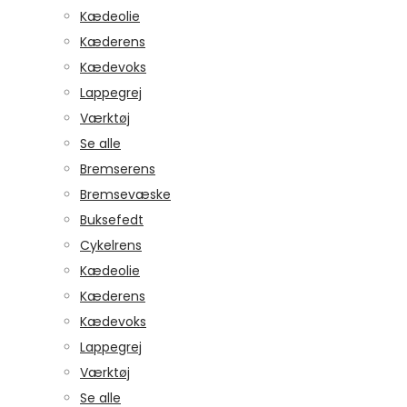
Kædeolie
Kæderens
Kædevoks
Lappegrej
Værktøj
Se alle
Bremserens
Bremsevæske
Buksefedt
Cykelrens
Kædeolie
Kæderens
Kædevoks
Lappegrej
Værktøj
Se alle