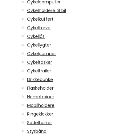
Cykelcomputer
Cykelholdere til bil
Cykelkuffert
Cykelkurve
Cykellås
Cykellygter
Cykelpumper
Cykeltasker
Cykeltrailer
Drikkedunke
Flaskeholder
Hometrainer
Mobilholdere
Ringeklokker
Sadeltasker
Styrbånd