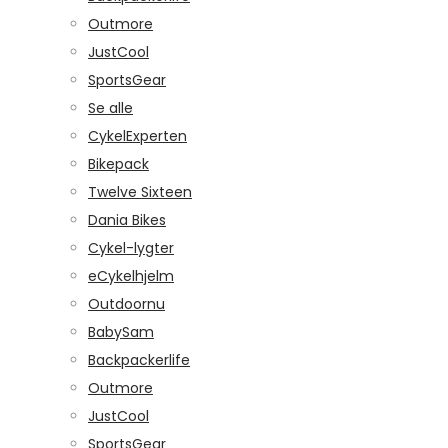
Outmore
JustCool
SportsGear
Se alle
CykelExperten
Bikepack
Twelve Sixteen
Dania Bikes
Cykel-lygter
eCykelhjelm
Outdoornu
BabySam
Backpackerlife
Outmore
JustCool
SportsGear