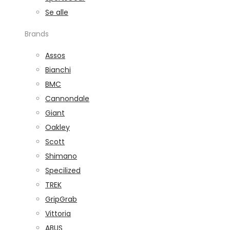
Se alle
Brands
Assos
Bianchi
BMC
Cannondale
Giant
Oakley
Scott
Shimano
Specilized
TREK
GripGrab
Vittoria
ABUS