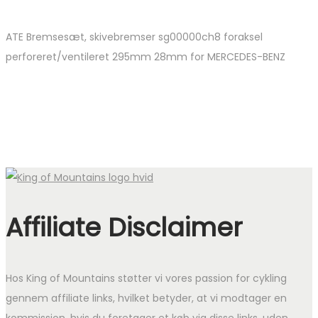
ATE Bremsesæt, skivebremser sg00000ch8 foraksel
perforeret/ventileret 295mm 28mm for MERCEDES-BENZ
Affiliate Disclaimer
Hos King of Mountains støtter vi vores passion for cykling
gennem affiliate links, hvilket betyder, at vi modtager en
kommission, hvis du foretager et køb via disse links, uden