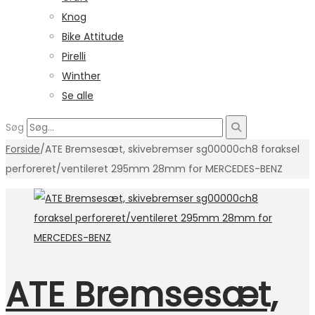
Knog
Bike Attitude
Pirelli
Winther
Se alle
Søg
Forside
/
ATE Bremsesæt, skivebremser sg00000ch8 foraksel
perforeret/ventileret 295mm 28mm for MERCEDES-BENZ
ATE Bremsesæt,