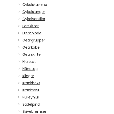
Cykelskærme
Cykelslanger
Cykelventiler
Forskifter
Frempinde
Geargrupper
Gearkabel
Gearskifter
Hjulsæt
Håndtag
Klinger
Krankboks
Kranksæt
Pulleyhjul
Sadelpind
Skivebremser