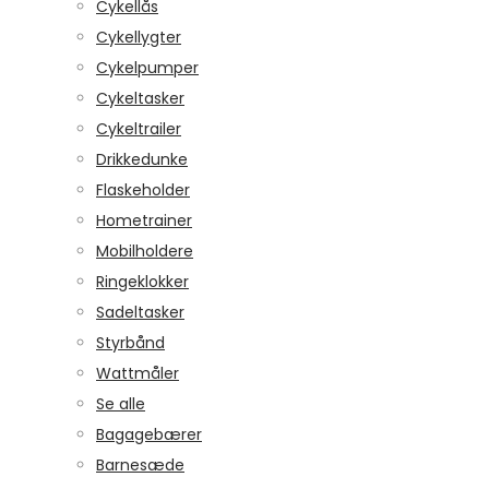
Cykellås
Cykellygter
Cykelpumper
Cykeltasker
Cykeltrailer
Drikkedunke
Flaskeholder
Hometrainer
Mobilholdere
Ringeklokker
Sadeltasker
Styrbånd
Wattmåler
Se alle
Bagagebærer
Barnesæde