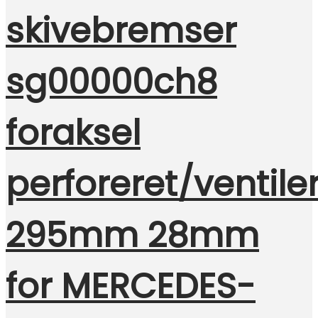
skivebremser
sg00000ch8
foraksel
perforeret/ventile
295mm 28mm
for MERCEDES-