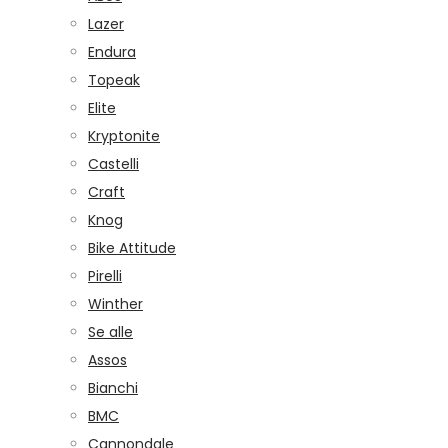
Lazer
Endura
Topeak
Elite
Kryptonite
Castelli
Craft
Knog
Bike Attitude
Pirelli
Winther
Se alle
Assos
Bianchi
BMC
Cannondale