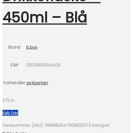
450ml – Blå
Brand
b.box
EAN
9353965004400
Forhandler
avXperten
275
kr.
Køb her
Varenummer (SKU):
1188882047908612973
Kategori: