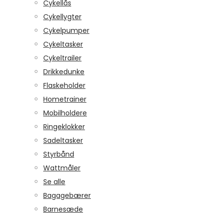
Cykellås
Cykellygter
Cykelpumper
Cykeltasker
Cykeltrailer
Drikkedunke
Flaskeholder
Hometrainer
Mobilholdere
Ringeklokker
Sadeltasker
Styrbånd
Wattmåler
Se alle
Bagagebærer
Barnesæde