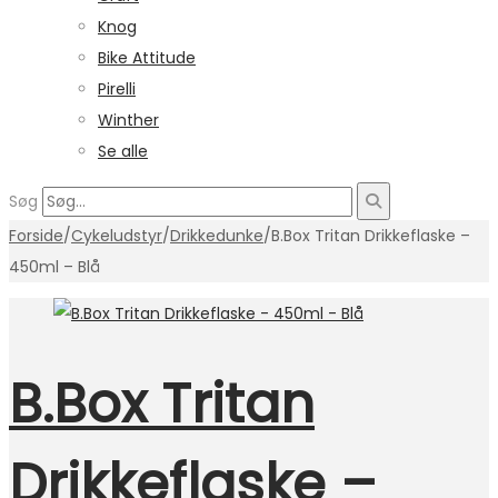
Knog
Bike Attitude
Pirelli
Winther
Se alle
Søg
Forside
/
Cykeludstyr
/
Drikkedunke
/
B.Box Tritan Drikkeflaske –
450ml – Blå
B.Box Tritan
Drikkeflaske –