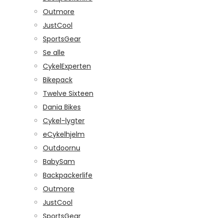
Outmore
JustCool
SportsGear
Se alle
CykelExperten
Bikepack
Twelve Sixteen
Dania Bikes
Cykel-lygter
eCykelhjelm
Outdoornu
BabySam
Backpackerlife
Outmore
JustCool
SportsGear