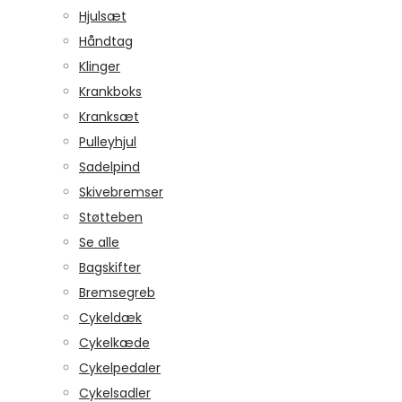
Hjulsæt
Håndtag
Klinger
Krankboks
Kranksæt
Pulleyhjul
Sadelpind
Skivebremser
Støtteben
Se alle
Bagskifter
Bremsegreb
Cykeldæk
Cykelkæde
Cykelpedaler
Cykelsadler