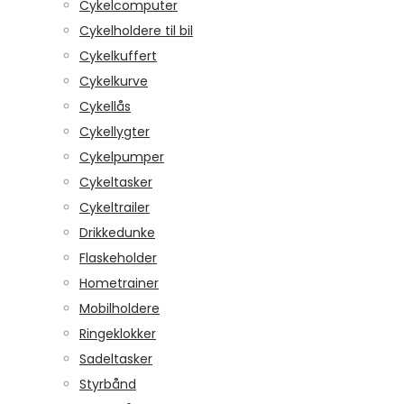
Cykelcomputer
Cykelholdere til bil
Cykelkuffert
Cykelkurve
Cykellås
Cykellygter
Cykelpumper
Cykeltasker
Cykeltrailer
Drikkedunke
Flaskeholder
Hometrainer
Mobilholdere
Ringeklokker
Sadeltasker
Styrbånd