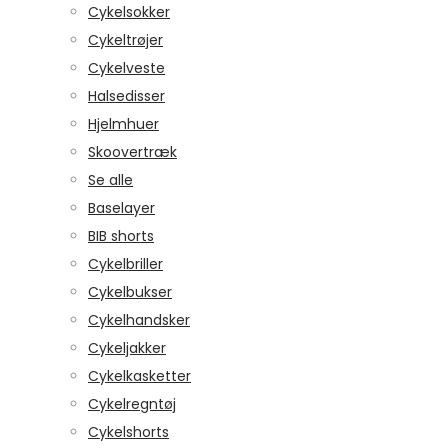
Cykelsokker
Cykeltrøjer
Cykelveste
Halsedisser
Hjelmhuer
Skoovertræk
Se alle
Baselayer
BIB shorts
Cykelbriller
Cykelbukser
Cykelhandsker
Cykeljakker
Cykelkasketter
Cykelregntøj
Cykelshorts