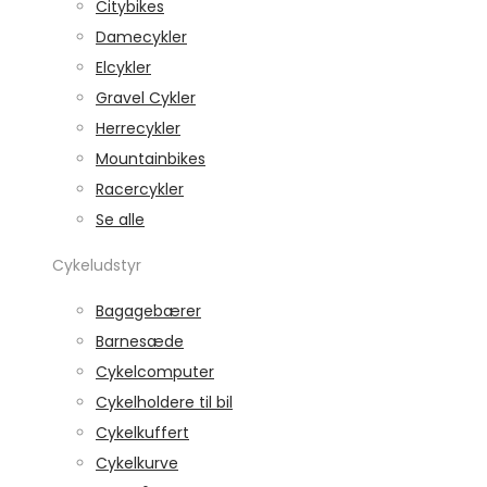
Citybikes
Damecykler
Elcykler
Gravel Cykler
Herrecykler
Mountainbikes
Racercykler
Se alle
Cykeludstyr
Bagagebærer
Barnesæde
Cykelcomputer
Cykelholdere til bil
Cykelkuffert
Cykelkurve