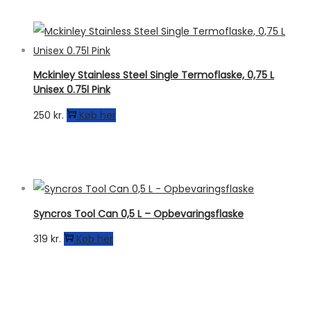
Mckinley Stainless Steel Single Termoflaske, 0,75 L
Unisex 0.75l Pink
250
kr.
Køb her
Syncros Tool Can 0,5 L – Opbevaringsflaske
319
kr.
Køb her