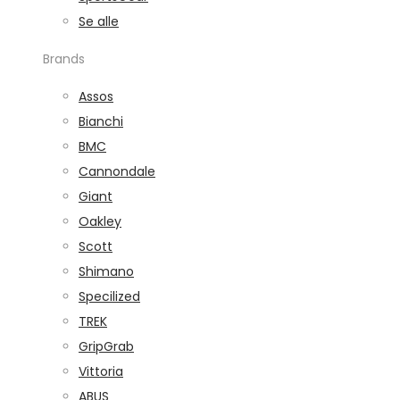
Se alle
Brands
Assos
Bianchi
BMC
Cannondale
Giant
Oakley
Scott
Shimano
Specilized
TREK
GripGrab
Vittoria
ABUS