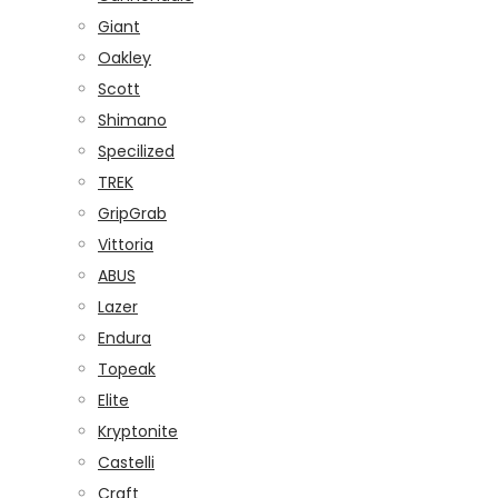
Giant
Oakley
Scott
Shimano
Specilized
TREK
GripGrab
Vittoria
ABUS
Lazer
Endura
Topeak
Elite
Kryptonite
Castelli
Craft