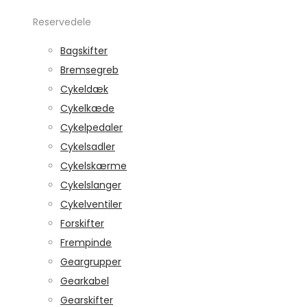
Reservedele
Bagskifter
Bremsegreb
Cykeldæk
Cykelkæde
Cykelpedaler
Cykelsadler
Cykelskærme
Cykelslanger
Cykelventiler
Forskifter
Frempinde
Geargrupper
Gearkabel
Gearskifter