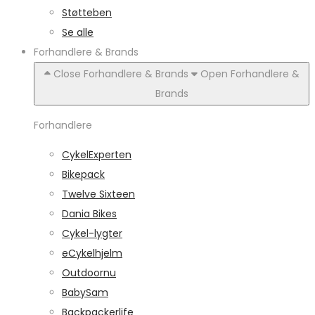
Støtteben
Se alle
Forhandlere & Brands
Close Forhandlere & Brands
Open Forhandlere &
Brands
Forhandlere
CykelExperten
Bikepack
Twelve Sixteen
Dania Bikes
Cykel-lygter
eCykelhjelm
Outdoornu
BabySam
Backpackerlife