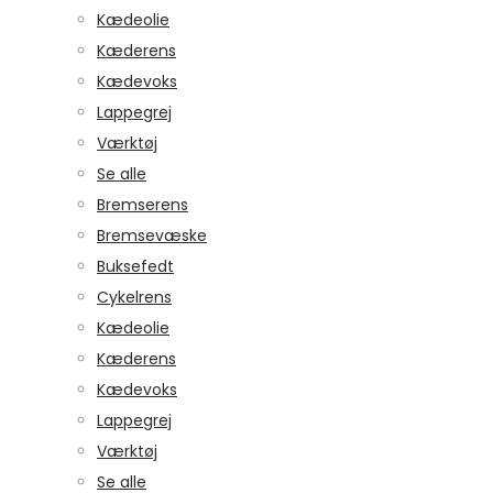
Kædeolie
Kæderens
Kædevoks
Lappegrej
Værktøj
Se alle
Bremserens
Bremsevæske
Buksefedt
Cykelrens
Kædeolie
Kæderens
Kædevoks
Lappegrej
Værktøj
Se alle