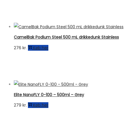
CamelBak Podium Steel 500 mL drikkedunk Stainless
276
kr.
Køb her
Elite NanoFLY 0-100 – 500ml – Grey
279
kr.
Køb her