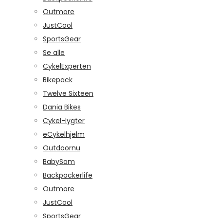
Outmore
JustCool
SportsGear
Se alle
CykelExperten
Bikepack
Twelve Sixteen
Dania Bikes
Cykel-lygter
eCykelhjelm
Outdoornu
BabySam
Backpackerlife
Outmore
JustCool
SportsGear