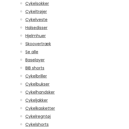
Cykelsokker
Cykeltrøjer
Cykelveste
Halsedisser
Hjelmhuer
Skoovertræk
Se alle
Baselayer
BIB shorts
Cykelbriller
Cykelbukser
Cykelhandsker
Cykeljakker
Cykelkasketter
Cykelregntøj
Cykelshorts