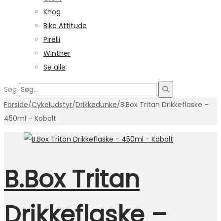
Knog
Bike Attitude
Pirelli
Winther
Se alle
Søg
Forside
/
Cykeludstyr
/
Drikkedunke
/
B.Box Tritan Drikkeflaske –
450ml – Kobolt
B.Box Tritan
Drikkeflaske –