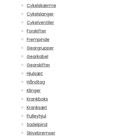
Cykelskærme
Cykelslanger
Cykelventiler
Forskifter
Frempinde
Geargrupper
Gearkabel
Gearskifter
Hjulsæt
Håndtag
Klinger
Krankboks
Kranksæt
Pulleyhjul
Sadelpind
Skivebremser