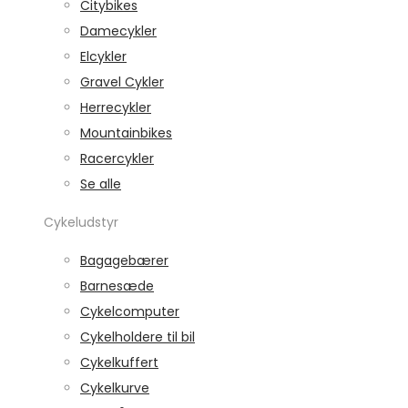
Citybikes
Damecykler
Elcykler
Gravel Cykler
Herrecykler
Mountainbikes
Racercykler
Se alle
Cykeludstyr
Bagagebærer
Barnesæde
Cykelcomputer
Cykelholdere til bil
Cykelkuffert
Cykelkurve