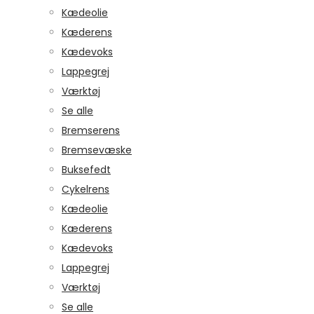
Kædeolie
Kæderens
Kædevoks
Lappegrej
Værktøj
Se alle
Bremserens
Bremsevæske
Buksefedt
Cykelrens
Kædeolie
Kæderens
Kædevoks
Lappegrej
Værktøj
Se alle