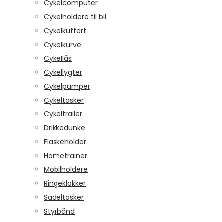
Cykelcomputer
Cykelholdere til bil
Cykelkuffert
Cykelkurve
Cykellås
Cykellygter
Cykelpumper
Cykeltasker
Cykeltrailer
Drikkedunke
Flaskeholder
Hometrainer
Mobilholdere
Ringeklokker
Sadeltasker
Styrbånd