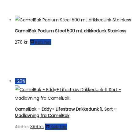
CamelBak Podium Steel 500 mL drikkedunk Stainless
276
kr.
Køb her
-20%
CamelBak – Eddy+ Lifestraw Drikkedunk 1L Sort –
Madlavning fra CamelBak
Den
Den
499
kr.
399
kr.
Køb her
oprindelige
aktuelle