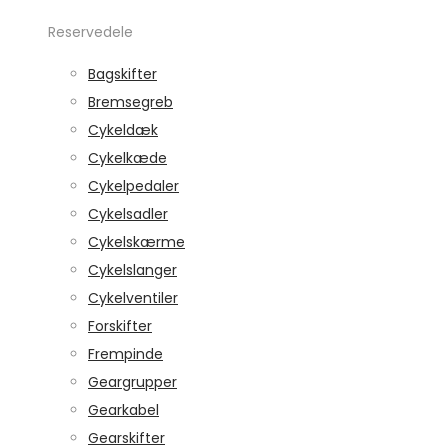
Reservedele
Bagskifter
Bremsegreb
Cykeldæk
Cykelkæde
Cykelpedaler
Cykelsadler
Cykelskærme
Cykelslanger
Cykelventiler
Forskifter
Frempinde
Geargrupper
Gearkabel
Gearskifter