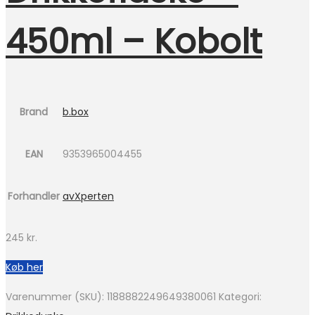
450ml – Kobolt
Brand
b.box
EAN
9353965004455
Forhandler
avXperten
245
kr.
Køb her
Varenummer (SKU):
1188882249649380061
Kategori: