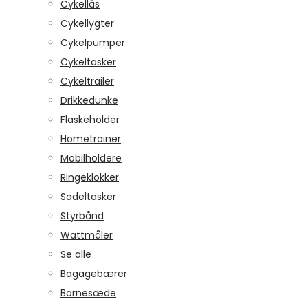
Cykellås
Cykellygter
Cykelpumper
Cykeltasker
Cykeltrailer
Drikkedunke
Flaskeholder
Hometrainer
Mobilholdere
Ringeklokker
Sadeltasker
Styrbånd
Wattmåler
Se alle
Bagagebærer
Barnesæde