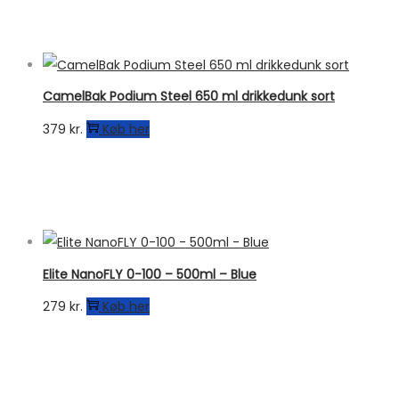
pris
pris
var:
er:
499 kr..
399 kr..
CamelBak Podium Steel 650 ml drikkedunk sort
379
kr.
Køb her
Elite NanoFLY 0-100 – 500ml – Blue
279
kr.
Køb her