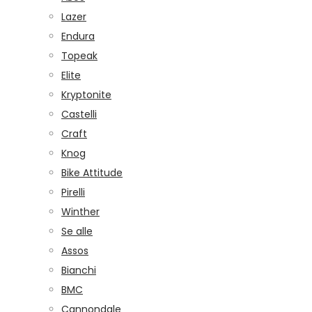
Lazer
Endura
Topeak
Elite
Kryptonite
Castelli
Craft
Knog
Bike Attitude
Pirelli
Winther
Se alle
Assos
Bianchi
BMC
Cannondale