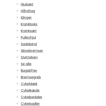
Hjulsæt
Håndtag
Klinger
Krankboks
Kranksæt
Pulleyhjul
Sadelpind
Skivebremser
Støtteben
Se alle
Bagskifter
Bremsegreb
Cykeldæk
Cykelkæde
Cykelpedaler
Cykelsadler