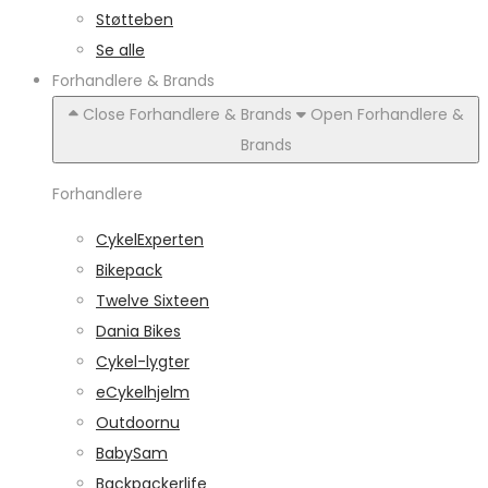
Støtteben
Se alle
Forhandlere & Brands
Close Forhandlere & Brands
Open Forhandlere &
Brands
Forhandlere
CykelExperten
Bikepack
Twelve Sixteen
Dania Bikes
Cykel-lygter
eCykelhjelm
Outdoornu
BabySam
Backpackerlife