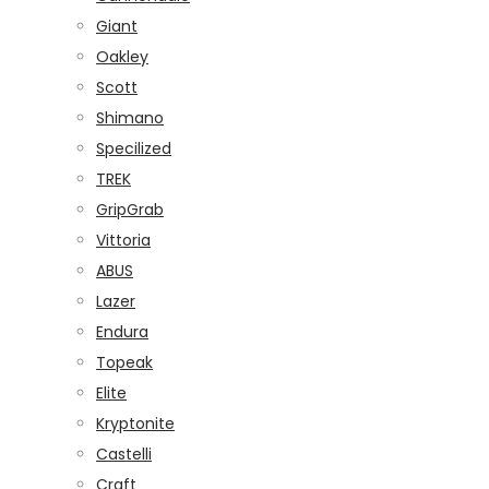
Giant
Oakley
Scott
Shimano
Specilized
TREK
GripGrab
Vittoria
ABUS
Lazer
Endura
Topeak
Elite
Kryptonite
Castelli
Craft