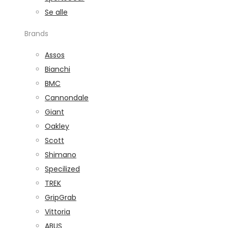
Se alle
Brands
Assos
Bianchi
BMC
Cannondale
Giant
Oakley
Scott
Shimano
Specilized
TREK
GripGrab
Vittoria
ABUS