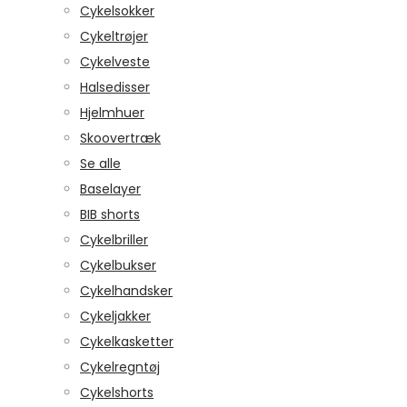
Cykelsokker
Cykeltrøjer
Cykelveste
Halsedisser
Hjelmhuer
Skoovertræk
Se alle
Baselayer
BIB shorts
Cykelbriller
Cykelbukser
Cykelhandsker
Cykeljakker
Cykelkasketter
Cykelregntøj
Cykelshorts