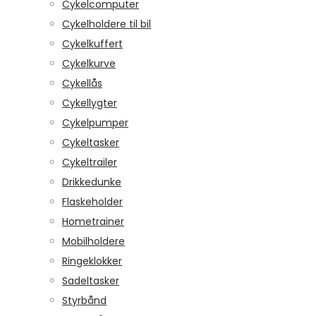
Cykelcomputer
Cykelholdere til bil
Cykelkuffert
Cykelkurve
Cykellås
Cykellygter
Cykelpumper
Cykeltasker
Cykeltrailer
Drikkedunke
Flaskeholder
Hometrainer
Mobilholdere
Ringeklokker
Sadeltasker
Styrbånd