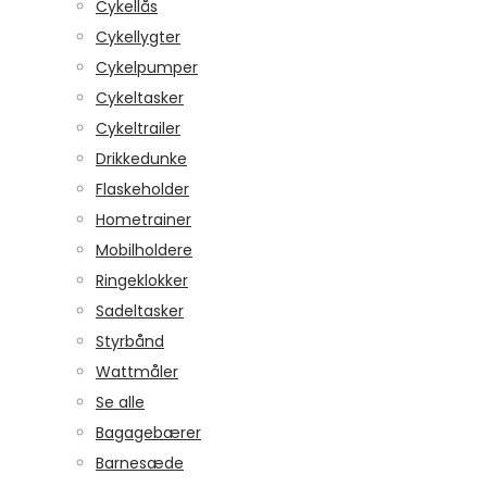
Cykellås
Cykellygter
Cykelpumper
Cykeltasker
Cykeltrailer
Drikkedunke
Flaskeholder
Hometrainer
Mobilholdere
Ringeklokker
Sadeltasker
Styrbånd
Wattmåler
Se alle
Bagagebærer
Barnesæde