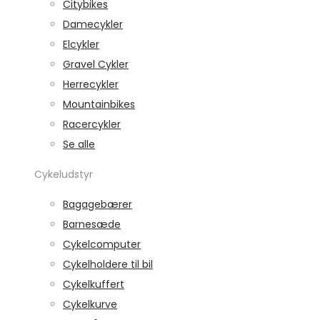
Citybikes
Damecykler
Elcykler
Gravel Cykler
Herrecykler
Mountainbikes
Racercykler
Se alle
Cykeludstyr
Bagagebærer
Barnesæde
Cykelcomputer
Cykelholdere til bil
Cykelkuffert
Cykelkurve