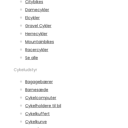
Citybikes
Damecykler
Elcykler
Gravel Cykler
Herrecykler
Mountainbikes
Racercykler
Se alle
Cykeludstyr
Bagagebærer
Barnesæde
Cykelcomputer
Cykelholdere til bil
Cykelkuffert
Cykelkurve