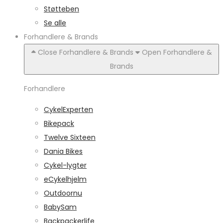
Støtteben
Se alle
Forhandlere & Brands
Close Forhandlere & Brands
Open Forhandlere &
Brands
Forhandlere
CykelExperten
Bikepack
Twelve Sixteen
Dania Bikes
Cykel-lygter
eCykelhjelm
Outdoornu
BabySam
Backpackerlife