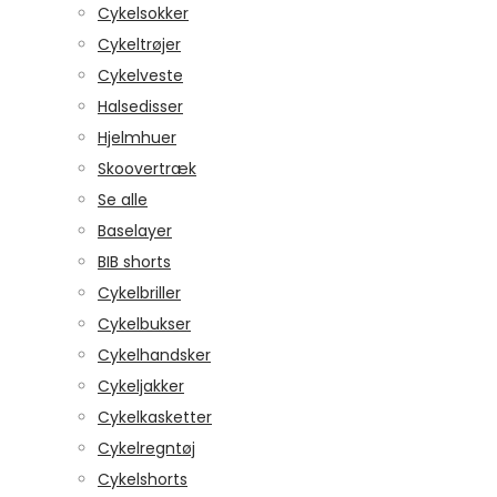
Cykelsokker
Cykeltrøjer
Cykelveste
Halsedisser
Hjelmhuer
Skoovertræk
Se alle
Baselayer
BIB shorts
Cykelbriller
Cykelbukser
Cykelhandsker
Cykeljakker
Cykelkasketter
Cykelregntøj
Cykelshorts