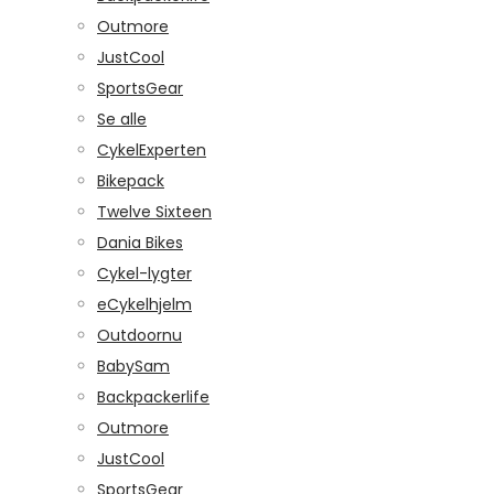
Outmore
JustCool
SportsGear
Se alle
CykelExperten
Bikepack
Twelve Sixteen
Dania Bikes
Cykel-lygter
eCykelhjelm
Outdoornu
BabySam
Backpackerlife
Outmore
JustCool
SportsGear