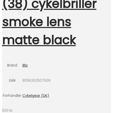
(38) cykelbriller
smoke lens
matte black
Brand
Bliz
EAN
8056262507636
Forhandler
Cykelgear (DK)
500
kr.