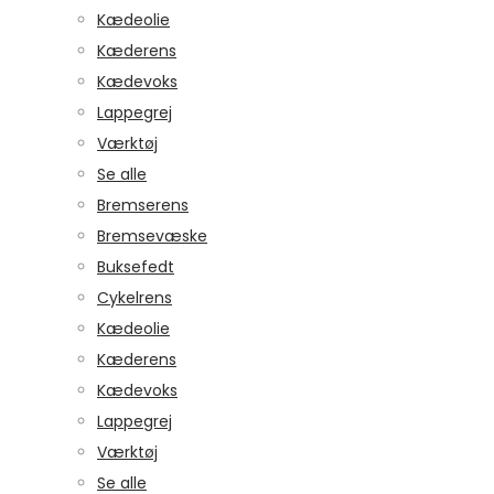
Kædeolie
Kæderens
Kædevoks
Lappegrej
Værktøj
Se alle
Bremserens
Bremsevæske
Buksefedt
Cykelrens
Kædeolie
Kæderens
Kædevoks
Lappegrej
Værktøj
Se alle