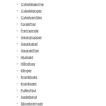
Cykelskærme
Cykelslanger
Cykelventiler
Forskifter
Frempinde
Geargrupper
Gearkabel
Gearskifter
Hjulsæt
Håndtag
Klinger
Krankboks
Kranksæt
Pulleyhjul
Sadelpind
Skivebremser