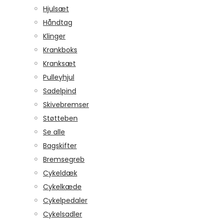
Hjulsæt
Håndtag
Klinger
Krankboks
Kranksæt
Pulleyhjul
Sadelpind
Skivebremser
Støtteben
Se alle
Bagskifter
Bremsegreb
Cykeldæk
Cykelkæde
Cykelpedaler
Cykelsadler