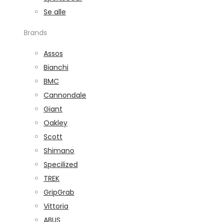
Se alle
Brands
Assos
Bianchi
BMC
Cannondale
Giant
Oakley
Scott
Shimano
Specilized
TREK
GripGrab
Vittoria
ABUS