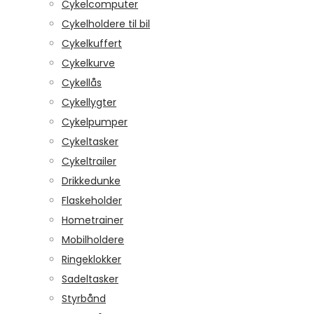
Cykelcomputer
Cykelholdere til bil
Cykelkuffert
Cykelkurve
Cykellås
Cykellygter
Cykelpumper
Cykeltasker
Cykeltrailer
Drikkedunke
Flaskeholder
Hometrainer
Mobilholdere
Ringeklokker
Sadeltasker
Styrbånd