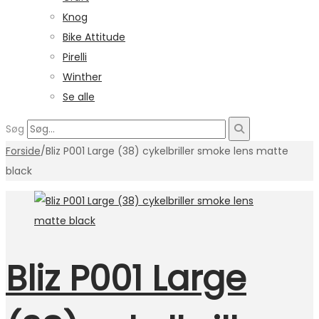
Knog
Bike Attitude
Pirelli
Winther
Se alle
Søg
Forside
/
Bliz P001 Large (38) cykelbriller smoke lens matte
black
Bliz P001 Large