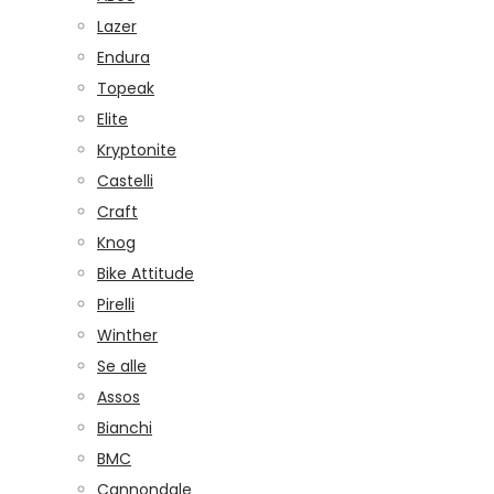
Lazer
Endura
Topeak
Elite
Kryptonite
Castelli
Craft
Knog
Bike Attitude
Pirelli
Winther
Se alle
Assos
Bianchi
BMC
Cannondale