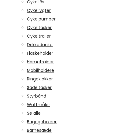
Cykellås
Cykellygter
Cykelpumper
Cykeltasker
Cykeltrailer
Drikkedunke
Flaskeholder
Hometrainer
Mobilholdere
Ringeklokker
Sadeltasker
Styrbånd
Wattmåler
Se alle
Bagagebærer
Barnesæde