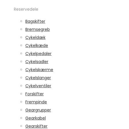
Reservedele
Bagskifter
Bremsegreb
Cykeldæk
Cykelkæde
Cykelpedaler
Cykelsadler
Cykelskærme
Cykelslanger
Cykelventiler
Forskifter
Frempinde
Geargrupper
Gearkabel
Gearskifter