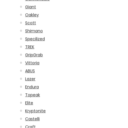
Giant
Oakley
Scott
Shimano
Specilized
TREK
GripGrab
Vittoria
ABUS
Lazer
Endura
Topeak
Elite
Kryptonite
Castelli
Craft