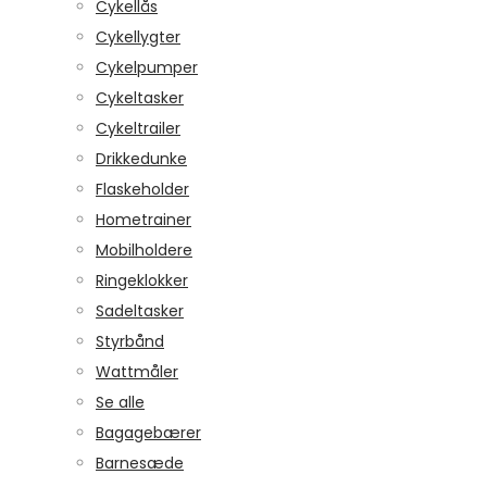
Cykellås
Cykellygter
Cykelpumper
Cykeltasker
Cykeltrailer
Drikkedunke
Flaskeholder
Hometrainer
Mobilholdere
Ringeklokker
Sadeltasker
Styrbånd
Wattmåler
Se alle
Bagagebærer
Barnesæde