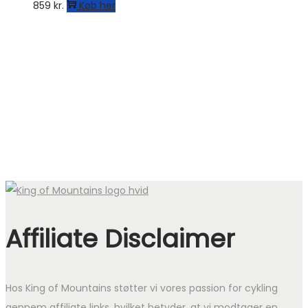
859
kr.
Køb her
Affiliate Disclaimer
Hos King of Mountains støtter vi vores passion for cykling
gennem affiliate links, hvilket betyder, at vi modtager en