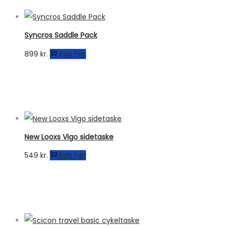
Syncros Saddle Pack
899
kr.
Køb her
New Looxs Vigo sidetaske
549
kr.
Køb her