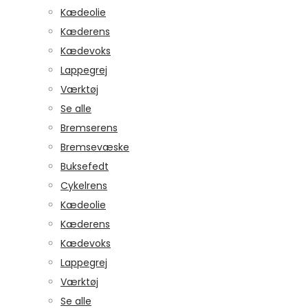
Kædeolie
Kæderens
Kædevoks
Lappegrej
Værktøj
Se alle
Bremserens
Bremsevæske
Buksefedt
Cykelrens
Kædeolie
Kæderens
Kædevoks
Lappegrej
Værktøj
Se alle