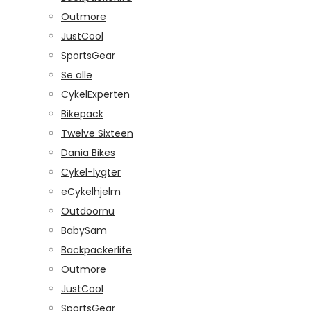
Outmore
JustCool
SportsGear
Se alle
CykelExperten
Bikepack
Twelve Sixteen
Dania Bikes
Cykel-lygter
eCykelhjelm
Outdoornu
BabySam
Backpackerlife
Outmore
JustCool
SportsGear