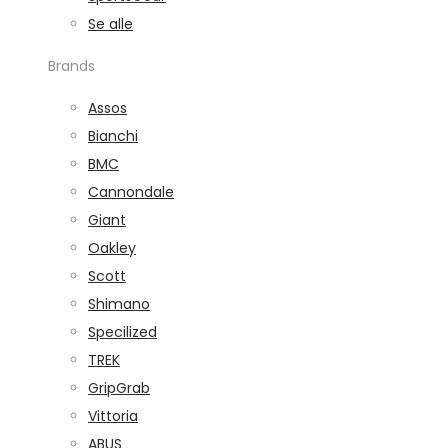
Se alle
Brands
Assos
Bianchi
BMC
Cannondale
Giant
Oakley
Scott
Shimano
Specilized
TREK
GripGrab
Vittoria
ABUS