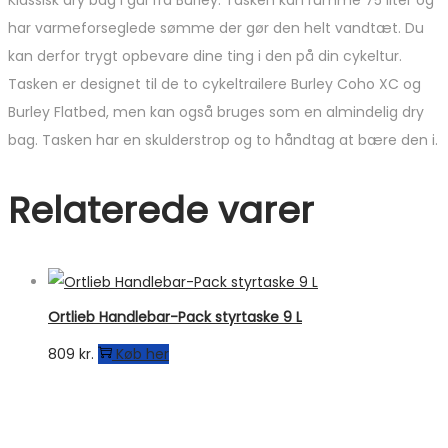
Klassisk dry bag i gul fra Burley. Tasken kan rumme 75 liter og
har varmeforseglede sømme der gør den helt vandtæt. Du
kan derfor trygt opbevare dine ting i den på din cykeltur.
Tasken er designet til de to cykeltrailere Burley Coho XC og
Burley Flatbed, men kan også bruges som en almindelig dry
bag. Tasken har en skulderstrop og to håndtag at bære den i.
Relaterede varer
Ortlieb Handlebar-Pack styrtaske 9 L
809
kr.
Køb her