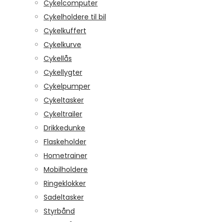
Cykelcomputer
Cykelholdere til bil
Cykelkuffert
Cykelkurve
Cykellås
Cykellygter
Cykelpumper
Cykeltasker
Cykeltrailer
Drikkedunke
Flaskeholder
Hometrainer
Mobilholdere
Ringeklokker
Sadeltasker
Styrbånd