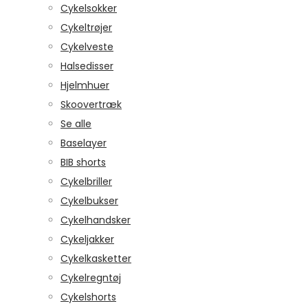
Cykelsokker
Cykeltrøjer
Cykelveste
Halsedisser
Hjelmhuer
Skoovertræk
Se alle
Baselayer
BIB shorts
Cykelbriller
Cykelbukser
Cykelhandsker
Cykeljakker
Cykelkasketter
Cykelregntøj
Cykelshorts