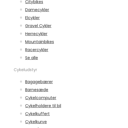
Citybikes
Damecykler
Elcykler
Gravel Cykler
Herrecykler
Mountainbikes
Racercykler
Se alle
Cykeludstyr
Bagagebærer
Barnesæde
Cykelcomputer
Cykelholdere til bil
Cykelkuffert
Cykelkurve