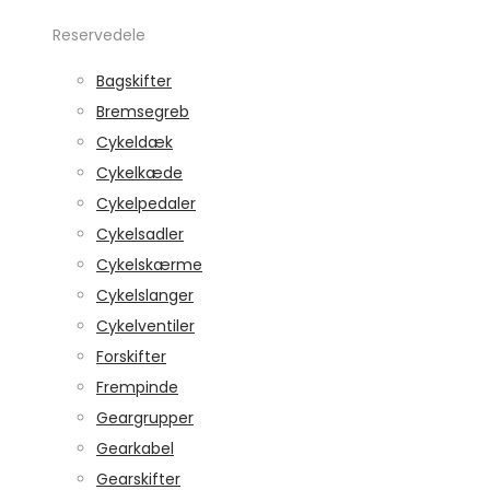
Reservedele
Bagskifter
Bremsegreb
Cykeldæk
Cykelkæde
Cykelpedaler
Cykelsadler
Cykelskærme
Cykelslanger
Cykelventiler
Forskifter
Frempinde
Geargrupper
Gearkabel
Gearskifter