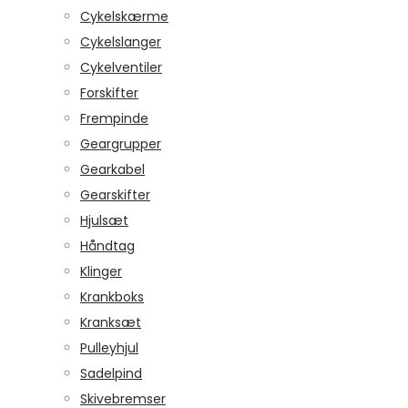
Cykelskærme
Cykelslanger
Cykelventiler
Forskifter
Frempinde
Geargrupper
Gearkabel
Gearskifter
Hjulsæt
Håndtag
Klinger
Krankboks
Kranksæt
Pulleyhjul
Sadelpind
Skivebremser