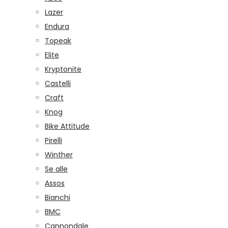
Lazer
Endura
Topeak
Elite
Kryptonite
Castelli
Craft
Knog
Bike Attitude
Pirelli
Winther
Se alle
Assos
Bianchi
BMC
Cannondale