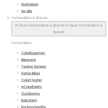
Støtteben
Se alle
Forhandlere & Brands
Close Forhandlere & Brands
Open Forhandlere &
Brands
Forhandlere
CykelExperten
Bikepack
Twelve Sixteen
Dania Bikes
Cykel-lygter
eCykelhjelm
Outdoornu
BabySam
Backpackerlife