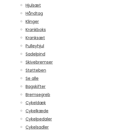
Hjulsæt
Håndtag
Klinger
Krankboks
Kranksæt
Pulleyhjul
Sadelpind
Skivebremser
Støtteben
Se alle
Bagskifter
Bremsegreb
Cykeldæk
Cykelkæde
Cykelpedaler
Cykelsadler