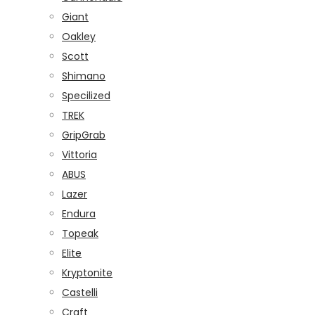
Giant
Oakley
Scott
Shimano
Specilized
TREK
GripGrab
Vittoria
ABUS
Lazer
Endura
Topeak
Elite
Kryptonite
Castelli
Craft