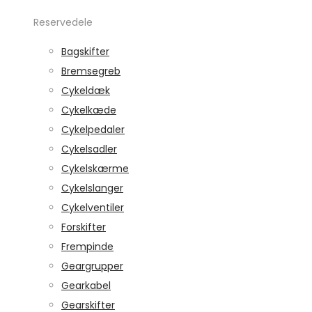
Reservedele
Bagskifter
Bremsegreb
Cykeldæk
Cykelkæde
Cykelpedaler
Cykelsadler
Cykelskærme
Cykelslanger
Cykelventiler
Forskifter
Frempinde
Geargrupper
Gearkabel
Gearskifter