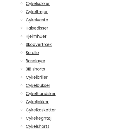
Cykelsokker
Cykeltrøjer
Cykelveste
Halsedisser
Hjelmhuer
Skoovertræk
Se alle
Baselayer
BIB shorts
Cykelbriller
Cykelbukser
Cykelhandsker
Cykeljakker
Cykelkasketter
Cykelregntøj
Cykelshorts