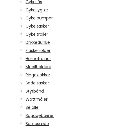
Cykellås
Cykellygter
Cykelpumper
Cykeltasker
Cykeltrailer
Drikkedunke
Flaskeholder
Hometrainer
Mobilholdere
Ringeklokker
Sadeltasker
Styrbånd
Wattmåler
Se alle
Bagagebærer
Barnesæde