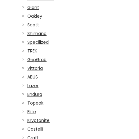
Giant
Oakley
Scott
Shimano
Specilized
TREK
GripGrab
Vittoria
ABUS
Lazer
Endura
Topeak
Elite
Kryptonite
Castelli
Craft