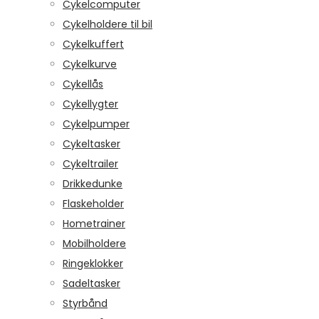
Cykelcomputer
Cykelholdere til bil
Cykelkuffert
Cykelkurve
Cykellås
Cykellygter
Cykelpumper
Cykeltasker
Cykeltrailer
Drikkedunke
Flaskeholder
Hometrainer
Mobilholdere
Ringeklokker
Sadeltasker
Styrbånd