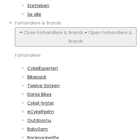
Støtteben
Se alle
Forhandlere & Brands
Close Forhandlere & Brands
Open Forhandlere &
Brands
Forhandlere
CykelExperten
Bikepack
Twelve Sixteen
Dania Bikes
Cykel-lygter
eCykelhjelm
Outdoornu
BabySam
Backpackerlife