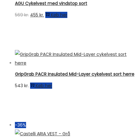
AGU Cykelvest med vindstop sort
Den
Den
569
kr.
455
kr.
Køb her
oprindelige
aktuelle
pris
pris
var:
er:
569 kr..
455 kr..
GripGrab PACR Insulated Mid-Layer cykelvest sort herre
543
kr.
Køb her
-36%