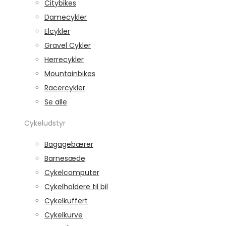
Citybikes
Damecykler
Elcykler
Gravel Cykler
Herrecykler
Mountainbikes
Racercykler
Se alle
Cykeludstyr
Bagagebærer
Barnesæde
Cykelcomputer
Cykelholdere til bil
Cykelkuffert
Cykelkurve