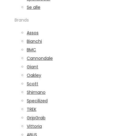
Se alle
Brands
Assos
Bianchi
BMC
Cannondale
Giant
Oakley
Scott
Shimano
Specilized
TREK
GripGrab
Vittoria
ABUS