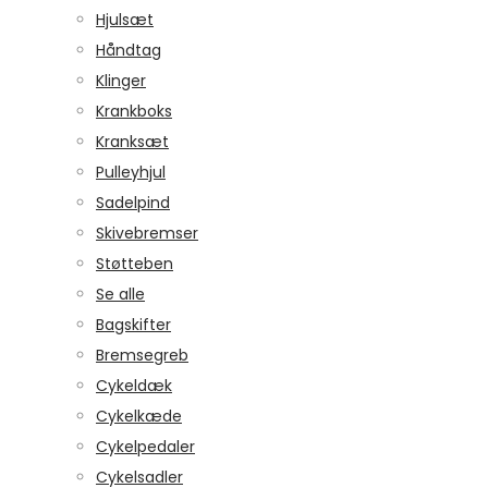
Hjulsæt
Håndtag
Klinger
Krankboks
Kranksæt
Pulleyhjul
Sadelpind
Skivebremser
Støtteben
Se alle
Bagskifter
Bremsegreb
Cykeldæk
Cykelkæde
Cykelpedaler
Cykelsadler