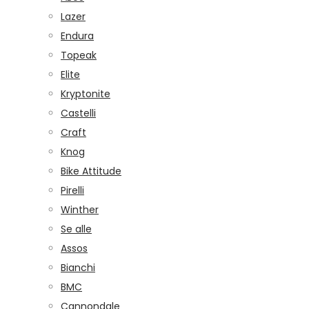
Lazer
Endura
Topeak
Elite
Kryptonite
Castelli
Craft
Knog
Bike Attitude
Pirelli
Winther
Se alle
Assos
Bianchi
BMC
Cannondale