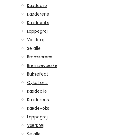
Kædeolie
Kæderens
Kædevoks
Lappegrej
Værktøj
Se alle
Bremserens
Bremsevæske
Buksefedt
Cykelrens
Kædeolie
Kæderens
Kædevoks
Lappegrej
Værktøj
Se alle