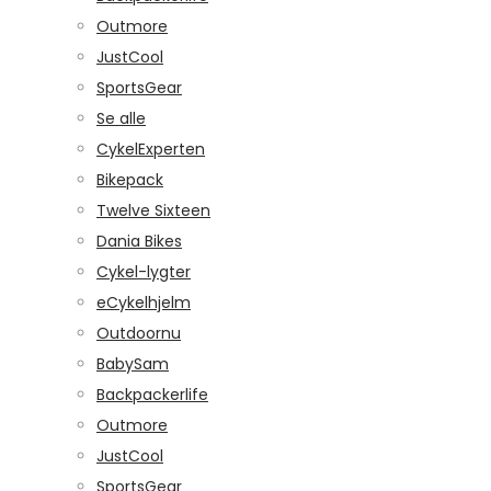
Outmore
JustCool
SportsGear
Se alle
CykelExperten
Bikepack
Twelve Sixteen
Dania Bikes
Cykel-lygter
eCykelhjelm
Outdoornu
BabySam
Backpackerlife
Outmore
JustCool
SportsGear