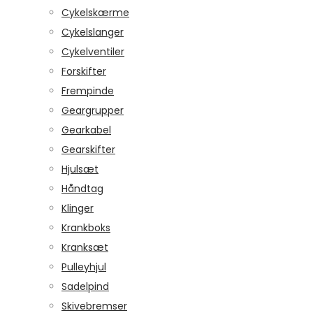
Cykelskærme
Cykelslanger
Cykelventiler
Forskifter
Frempinde
Geargrupper
Gearkabel
Gearskifter
Hjulsæt
Håndtag
Klinger
Krankboks
Kranksæt
Pulleyhjul
Sadelpind
Skivebremser