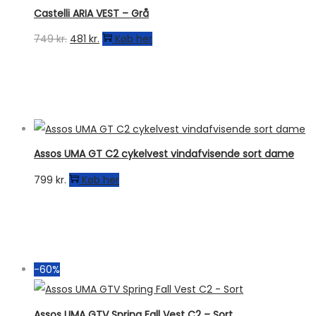
Castelli ARIA VEST – Grå
Den
Den
749
kr.
481
kr.
Køb her
oprindelige
aktuelle
pris
pris
var:
er:
749 kr..
481 kr..
Assos UMA GT C2 cykelvest vindafvisende sort dame
799
kr.
Køb her
-60%
Assos UMA GTV Spring Fall Vest C2 – Sort