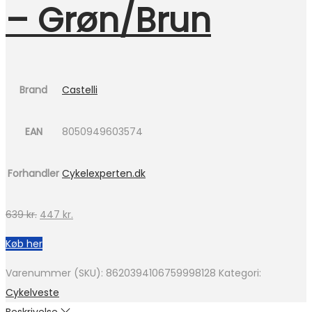
– Grøn/Brun
Brand
Castelli
EAN
8050949603574
Forhandler
Cykelexperten.dk
Den
Den
639
kr.
447
kr.
oprindelige
aktuelle
Køb her
pris
pris
var:
er:
Varenummer (SKU):
8620394106759998128
Kategori:
639 kr..
447 kr..
Cykelveste