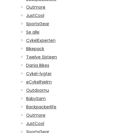
Outmore
JustCool
SportsGear
Se alle
CykelExperten
Bikepack
Twelve Sixteen
Dania Bikes
Cykel-lygter
eCykelhjelm
Outdoornu
BabySam
Backpackerlife
Outmore
JustCool
SportsGear