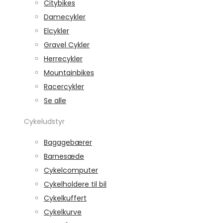
Citybikes
Damecykler
Elcykler
Gravel Cykler
Herrecykler
Mountainbikes
Racercykler
Se alle
Cykeludstyr
Bagagebærer
Barnesæde
Cykelcomputer
Cykelholdere til bil
Cykelkuffert
Cykelkurve