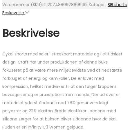
var:
er:
Varenummer (SKU):
1112074880678606195
Kategori:
BIB shorts
489 kr..
391 kr..
Beskrivelse
Beskrivelse
Cykel shorts med seler i strækbart materiale og i et tidsløst
design. Craft har under produktionen af denne buks
fokuseret på at være mere miljøbevidste ved at nedsætte
forbruget af energi og kemikalier. De er lavet med
kompression, hvilket medvirker til at den følger kroppens
bevægelser og er præstationsfremmende. Der ud over er
materialet yderst åndbart med 78% genanvendeligt
polyester og 22% elastan. Brede elastikker i benene med
silicone sørger for at buksen bliver siddende hvor de skal.
Puden er en Infinity C3 Women gelpude.