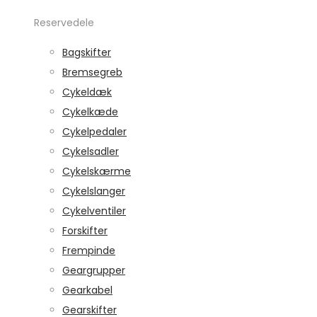
Reservedele
Bagskifter
Bremsegreb
Cykeldæk
Cykelkæde
Cykelpedaler
Cykelsadler
Cykelskærme
Cykelslanger
Cykelventiler
Forskifter
Frempinde
Geargrupper
Gearkabel
Gearskifter