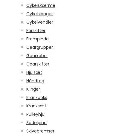
Cykelskærme
Cykelslanger
Cykelventiler
Forskifter
Frempinde
Geargrupper
Gearkabel
Gearskifter
Hjulsæt
Håndtag
Klinger
Krankboks
Kranksæt
Pulleyhjul
Sadelpind
Skivebremser