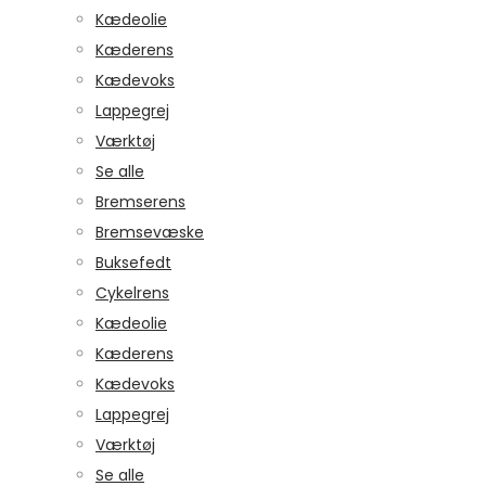
Kædeolie
Kæderens
Kædevoks
Lappegrej
Værktøj
Se alle
Bremserens
Bremsevæske
Buksefedt
Cykelrens
Kædeolie
Kæderens
Kædevoks
Lappegrej
Værktøj
Se alle