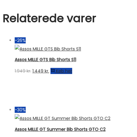
Relaterede varer
-26%
Assos MILLE GTS Bib Shorts S11
Den
Den
1.949
kr.
1.449
kr.
Køb her
oprindelige
aktuelle
pris
pris
var:
er:
1.949 kr..
1.449 kr..
-30%
Assos MILLE GT Summer Bib Shorts GTO C2