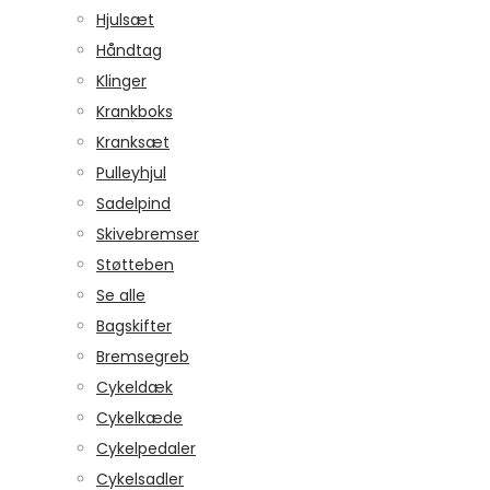
Hjulsæt
Håndtag
Klinger
Krankboks
Kranksæt
Pulleyhjul
Sadelpind
Skivebremser
Støtteben
Se alle
Bagskifter
Bremsegreb
Cykeldæk
Cykelkæde
Cykelpedaler
Cykelsadler