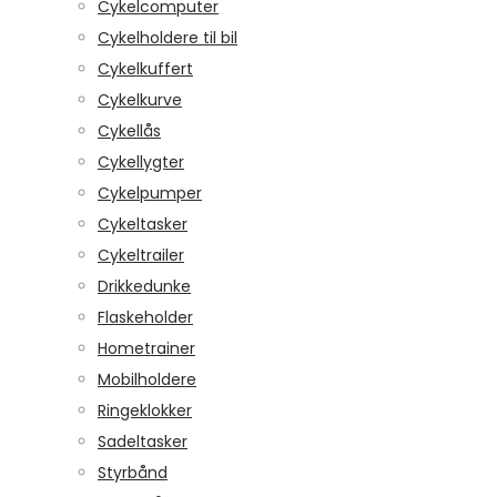
Cykelcomputer
Cykelholdere til bil
Cykelkuffert
Cykelkurve
Cykellås
Cykellygter
Cykelpumper
Cykeltasker
Cykeltrailer
Drikkedunke
Flaskeholder
Hometrainer
Mobilholdere
Ringeklokker
Sadeltasker
Styrbånd