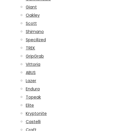
Giant
Oakley
Scott
Shimano
Specilized
TREK
GripGrab
Vittoria
ABUS
Lazer
Endura
Topeak
Elite
Kryptonite
Castelli
Craft