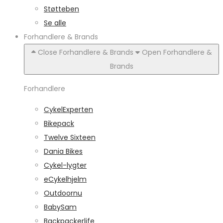
Støtteben
Se alle
Forhandlere & Brands
Close Forhandlere & Brands
Open Forhandlere &
Brands
Forhandlere
CykelExperten
Bikepack
Twelve Sixteen
Dania Bikes
Cykel-lygter
eCykelhjelm
Outdoornu
BabySam
Backpackerlife