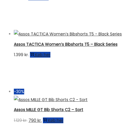
Assos TACTICA Women’s Bibshorts T5 – Black Series
1.399
kr.
Køb her
-30%
Assos MILLE GT Bib Shorts C2 – Sort
Den
Den
1.129
kr.
790
kr.
Køb her
oprindelige
aktuelle