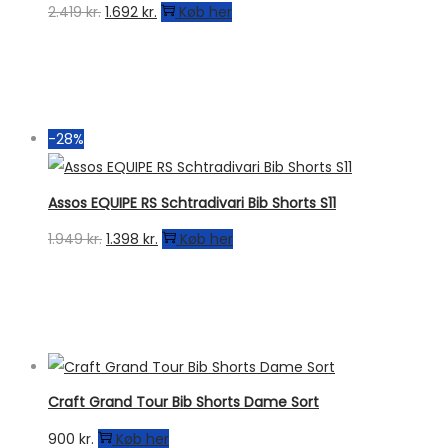
Den
Den
2.419
kr.
1.692
kr.
Køb her
oprindelige
aktuelle
pris
pris
var:
er:
2.419 kr..
1.692 kr..
-28%
Assos EQUIPE RS Schtradivari Bib Shorts S11
Den
Den
1.949
kr.
1.398
kr.
Køb her
oprindelige
aktuelle
pris
pris
var:
er:
1.949 kr..
1.398 kr..
Craft Grand Tour Bib Shorts Dame Sort
900
kr.
Køb her