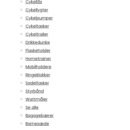
Cykellås
Cykellygter
Cykelpumper
Cykeltasker
Cykeltrailer
Drikkedunke
Flaskeholder
Hometrainer
Mobilholdere
Ringeklokker
Sadeltasker
Styrbånd
Wattmåler
Se alle
Bagagebærer
Barnesæde