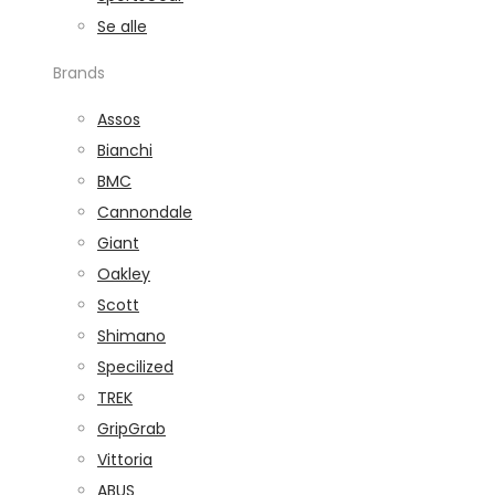
Se alle
Brands
Assos
Bianchi
BMC
Cannondale
Giant
Oakley
Scott
Shimano
Specilized
TREK
GripGrab
Vittoria
ABUS