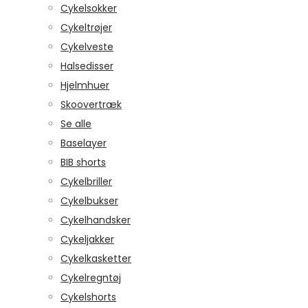
Cykelsokker
Cykeltrøjer
Cykelveste
Halsedisser
Hjelmhuer
Skoovertræk
Se alle
Baselayer
BIB shorts
Cykelbriller
Cykelbukser
Cykelhandsker
Cykeljakker
Cykelkasketter
Cykelregntøj
Cykelshorts