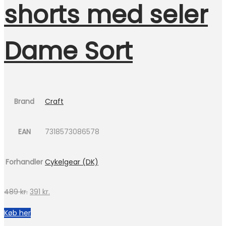
shorts med seler
Dame Sort
Brand
Craft
EAN
7318573086578
Forhandler
Cykelgear (DK)
Den
Den
489
kr.
391
kr.
oprindelige
aktuelle
Køb her
pris
pris