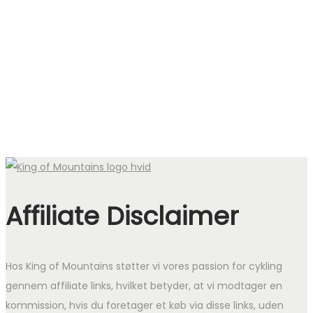
pris
pris
var:
er:
1.129 kr..
790 kr..
Affiliate Disclaimer
Hos King of Mountains støtter vi vores passion for cykling
gennem affiliate links, hvilket betyder, at vi modtager en
kommission, hvis du foretager et køb via disse links, uden