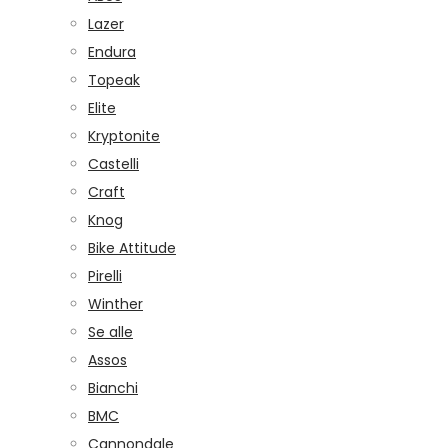
Lazer
Endura
Topeak
Elite
Kryptonite
Castelli
Craft
Knog
Bike Attitude
Pirelli
Winther
Se alle
Assos
Bianchi
BMC
Cannondale