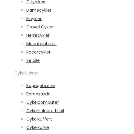
Citybikes
Damecykler
Elcykler
Gravel Cykler
Herrecykler
Mountainbikes
Racercykler
Se alle
Cykeludstyr
Bagagebærer
Barnesæde
Cykelcomputer
Cykelholdere til bil
Cykelkuffert
Cykelkurve