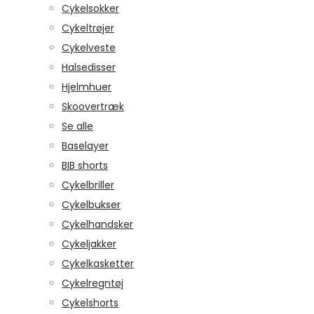
Cykelsokker
Cykeltrøjer
Cykelveste
Halsedisser
Hjelmhuer
Skoovertræk
Se alle
Baselayer
BIB shorts
Cykelbriller
Cykelbukser
Cykelhandsker
Cykeljakker
Cykelkasketter
Cykelregntøj
Cykelshorts