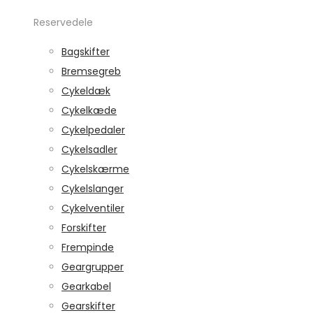
Reservedele
Bagskifter
Bremsegreb
Cykeldæk
Cykelkæde
Cykelpedaler
Cykelsadler
Cykelskærme
Cykelslanger
Cykelventiler
Forskifter
Frempinde
Geargrupper
Gearkabel
Gearskifter