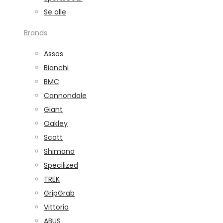
Se alle
Brands
Assos
Bianchi
BMC
Cannondale
Giant
Oakley
Scott
Shimano
Specilized
TREK
GripGrab
Vittoria
ABUS