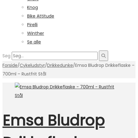
Knog
Bike Attitude
Pirelli
Winther
Se alle
Søg
Forside
/
Cykeludstyr
/
Drikkedunke
/
Emsa Bludrop Drikkeflaske –
700ml – Rustfrit Stål
Emsa Bludrop