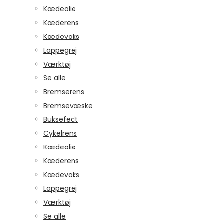
Kædeolie
Kæderens
Kædevoks
Lappegrej
Værktøj
Se alle
Bremserens
Bremsevæske
Buksefedt
Cykelrens
Kædeolie
Kæderens
Kædevoks
Lappegrej
Værktøj
Se alle