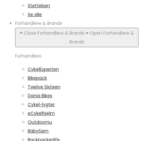
Støtteben
Se alle
Forhandlere & Brands
Close Forhandlere & Brands
Open Forhandlere &
Brands
Forhandlere
CykelExperten
Bikepack
Twelve Sixteen
Dania Bikes
Cykel-lygter
eCykelhjelm
Outdoornu
BabySam
Backpackerlife