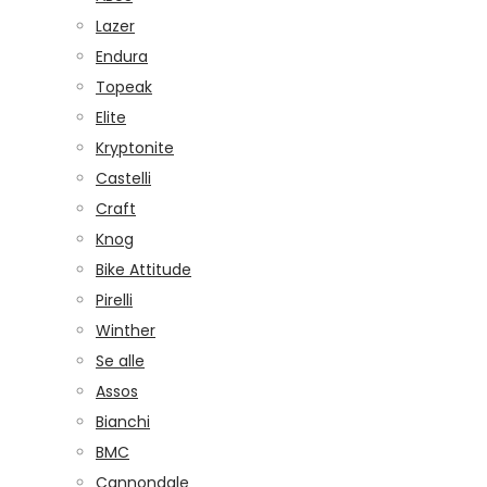
Lazer
Endura
Topeak
Elite
Kryptonite
Castelli
Craft
Knog
Bike Attitude
Pirelli
Winther
Se alle
Assos
Bianchi
BMC
Cannondale