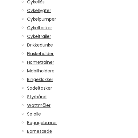
Cykellås
Cykellygter
Cykelpumper
Cykeltasker
Cykeltrailer
Drikkedunke
Flaskeholder
Hometrainer
Mobilholdere
Ringeklokker
Sadeltasker
Styrbånd
Wattmåler
Se alle
Bagagebærer
Barnesæde