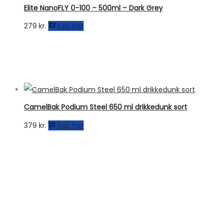
Elite NanoFLY 0-100 – 500ml – Dark Grey
279
kr.
Køb her
CamelBak Podium Steel 650 ml drikkedunk sort
379
kr.
Køb her