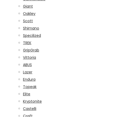
Giant
Oakley
Scott
Shimano
Specilized
TREK
GripGrab
Vittoria
ABUS
Lazer
Endura
Topeak
Elite
Kryptonite
Castelli
Craft