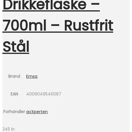
Drikkeflaske –
700ml – Rustfrit
Stål
Brand
Emsa
EAN
4009049546087
Forhandler
avXperten
245
kr.