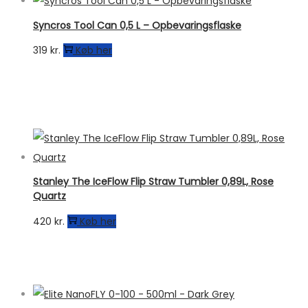
499 kr..
399 kr..
Syncros Tool Can 0,5 L – Opbevaringsflaske
319
kr.
Køb her
Stanley The IceFlow Flip Straw Tumbler 0,89L, Rose
Quartz
420
kr.
Køb her