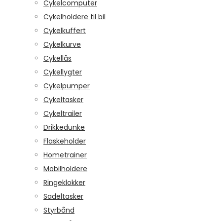
Cykelcomputer
Cykelholdere til bil
Cykelkuffert
Cykelkurve
Cykellås
Cykellygter
Cykelpumper
Cykeltasker
Cykeltrailer
Drikkedunke
Flaskeholder
Hometrainer
Mobilholdere
Ringeklokker
Sadeltasker
Styrbånd