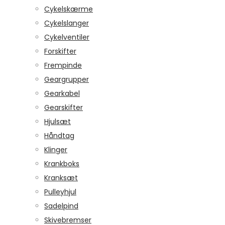
Cykelskærme
Cykelslanger
Cykelventiler
Forskifter
Frempinde
Geargrupper
Gearkabel
Gearskifter
Hjulsæt
Håndtag
Klinger
Krankboks
Kranksæt
Pulleyhjul
Sadelpind
Skivebremser