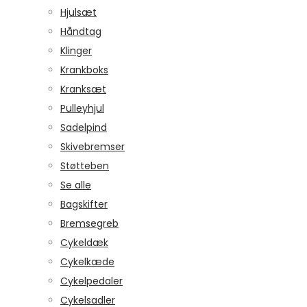
Hjulsæt
Håndtag
Klinger
Krankboks
Kranksæt
Pulleyhjul
Sadelpind
Skivebremser
Støtteben
Se alle
Bagskifter
Bremsegreb
Cykeldæk
Cykelkæde
Cykelpedaler
Cykelsadler