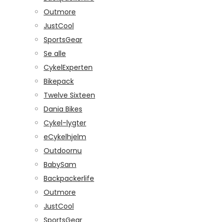
Outmore
JustCool
SportsGear
Se alle
CykelExperten
Bikepack
Twelve Sixteen
Dania Bikes
Cykel-lygter
eCykelhjelm
Outdoornu
BabySam
Backpackerlife
Outmore
JustCool
SportsGear