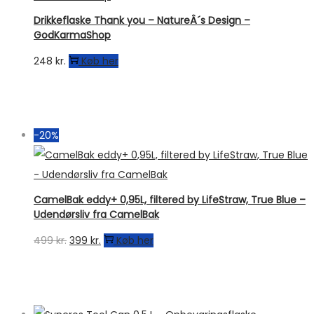
Drikkeflaske Thank you – NatureÂ´s Design –
GodKarmaShop
248
kr.
Køb her
-20%
CamelBak eddy+ 0,95L, filtered by LifeStraw, True Blue –
Udendørsliv fra CamelBak
Den
Den
499
kr.
399
kr.
Køb her
oprindelige
aktuelle
pris
pris
var:
er: