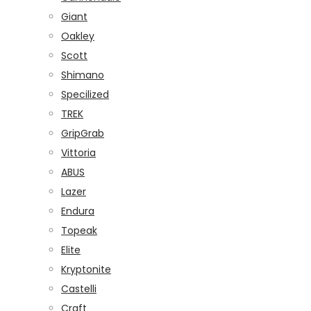
Giant
Oakley
Scott
Shimano
Specilized
TREK
GripGrab
Vittoria
ABUS
Lazer
Endura
Topeak
Elite
Kryptonite
Castelli
Craft