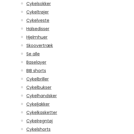
Cykelsokker
Cykeltrøjer
Cykelveste
Halsedisser
Hjelmhuer
Skoovertræk
Se alle
Baselayer
BIB shorts
Cykelbriller
Cykelbukser
Cykelhandsker
Cykeljakker
Cykelkasketter
Cykelregntøj
Cykelshorts