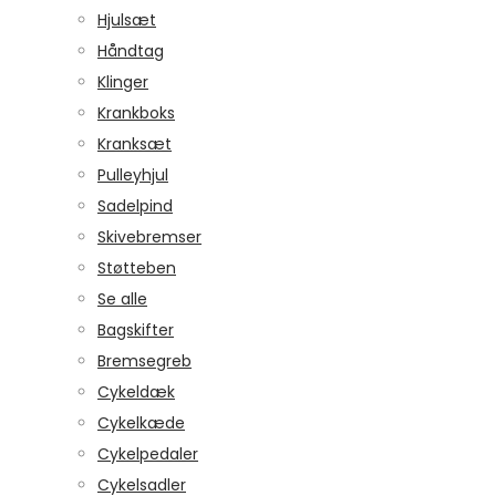
Hjulsæt
Håndtag
Klinger
Krankboks
Kranksæt
Pulleyhjul
Sadelpind
Skivebremser
Støtteben
Se alle
Bagskifter
Bremsegreb
Cykeldæk
Cykelkæde
Cykelpedaler
Cykelsadler