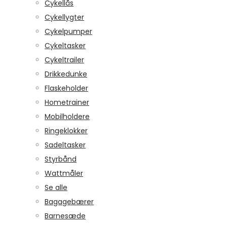
Cykellås
Cykellygter
Cykelpumper
Cykeltasker
Cykeltrailer
Drikkedunke
Flaskeholder
Hometrainer
Mobilholdere
Ringeklokker
Sadeltasker
Styrbånd
Wattmåler
Se alle
Bagagebærer
Barnesæde