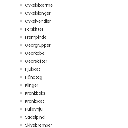
Cykelskærme
Cykelslanger
Cykelventiler
Forskifter
Frempinde
Geargrupper
Gearkabel
Gearskifter
Hjulsæt
Håndtag
Klinger
Krankboks
Kranksæt
Pulleyhjul
Sadelpind
Skivebremser