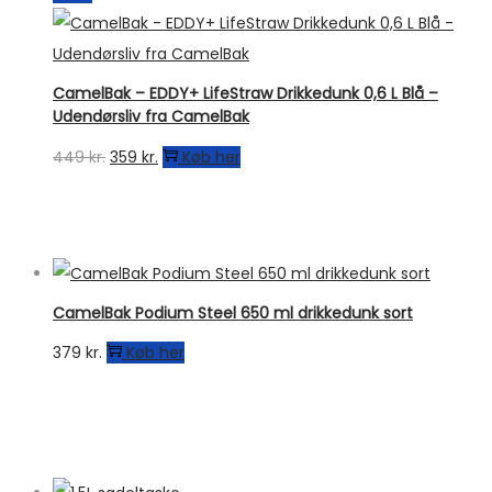
CamelBak – EDDY+ LifeStraw Drikkedunk 0,6 L Blå –
Udendørsliv fra CamelBak
Den
Den
449
kr.
359
kr.
Køb her
oprindelige
aktuelle
pris
pris
var:
er:
449 kr..
359 kr..
CamelBak Podium Steel 650 ml drikkedunk sort
379
kr.
Køb her