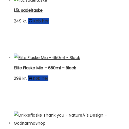
1,5L sadeltaske
249
kr.
Køb her
Elite Flaske Mia – 650ml – Black
299
kr.
Køb her