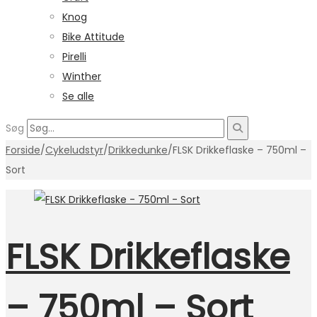
Knog
Bike Attitude
Pirelli
Winther
Se alle
Søg
Forside
/
Cykeludstyr
/
Drikkedunke
/
FLSK Drikkeflaske – 750ml –
Sort
FLSK Drikkeflaske
– 750ml – Sort