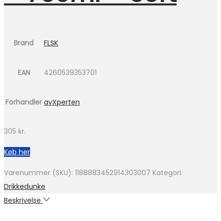
Brand
FLSK
EAN
4260539353701
Forhandler
avXperten
305
kr.
Køb her
Varenummer (SKU):
1188883452914303007
Kategori:
Drikkedunke
Beskrivelse