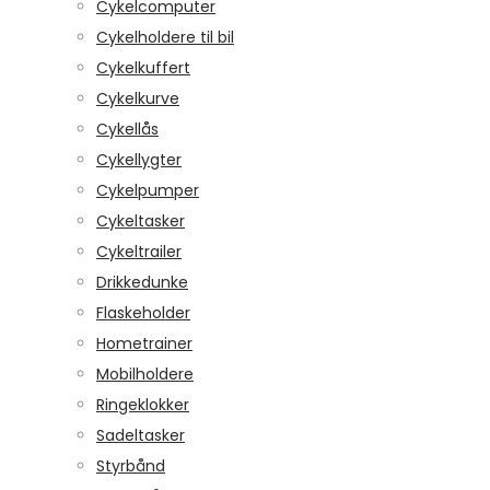
Cykelcomputer
Cykelholdere til bil
Cykelkuffert
Cykelkurve
Cykellås
Cykellygter
Cykelpumper
Cykeltasker
Cykeltrailer
Drikkedunke
Flaskeholder
Hometrainer
Mobilholdere
Ringeklokker
Sadeltasker
Styrbånd