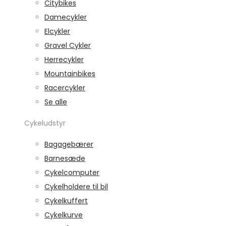
Citybikes
Damecykler
Elcykler
Gravel Cykler
Herrecykler
Mountainbikes
Racercykler
Se alle
Cykeludstyr
Bagagebærer
Barnesæde
Cykelcomputer
Cykelholdere til bil
Cykelkuffert
Cykelkurve