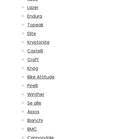
Lazer
Endura
Topeak
Elite
Kryptonite
Castelli
Craft
Knog
Bike Attitude
Pirelli
Winther
Se alle
Assos
Bianchi
BMC
Cannondale