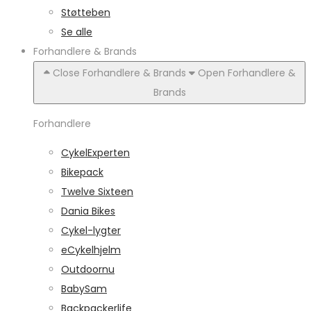
Støtteben
Se alle
Forhandlere & Brands
Close Forhandlere & Brands
Open Forhandlere &
Brands
Forhandlere
CykelExperten
Bikepack
Twelve Sixteen
Dania Bikes
Cykel-lygter
eCykelhjelm
Outdoornu
BabySam
Backpackerlife