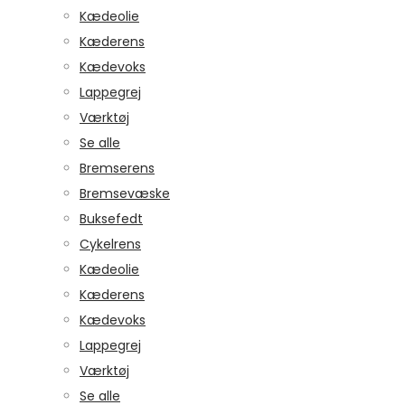
Kædeolie
Kæderens
Kædevoks
Lappegrej
Værktøj
Se alle
Bremserens
Bremsevæske
Buksefedt
Cykelrens
Kædeolie
Kæderens
Kædevoks
Lappegrej
Værktøj
Se alle