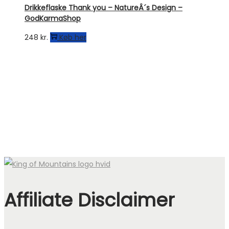
Drikkeflaske Thank you – NatureÂ´s Design –
GodKarmaShop
248
kr.
Køb her
Affiliate Disclaimer