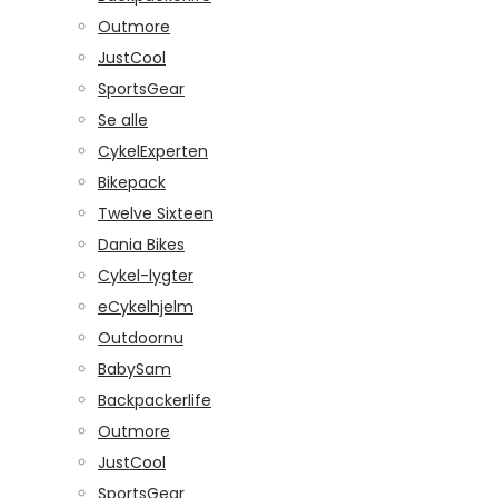
Outmore
JustCool
SportsGear
Se alle
CykelExperten
Bikepack
Twelve Sixteen
Dania Bikes
Cykel-lygter
eCykelhjelm
Outdoornu
BabySam
Backpackerlife
Outmore
JustCool
SportsGear