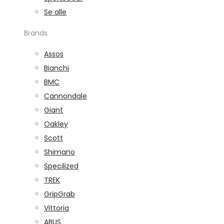
Se alle
Brands
Assos
Bianchi
BMC
Cannondale
Giant
Oakley
Scott
Shimano
Specilized
TREK
GripGrab
Vittoria
ABUS