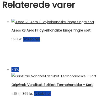
Relaterede varer
Assos RS Aero FF cykelhandske lange fingre sort
598
kr.
Køb her
-13%
GripGrab Vandtæt Strikket Termohandske – Sort
Den
Den
419
kr.
365
kr.
Køb her
oprindelige
aktuelle
pris
pris