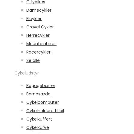
Citybikes
Damecykler
Elcykler
Gravel Cykler
Herrecykler
Mountainbikes
Racercykler
Se alle
Cykeludstyr
Bagagebærer
Barnesæde
Cykelcomputer
Cykelholdere til bil
Cykelkuffert
Cykelkurve