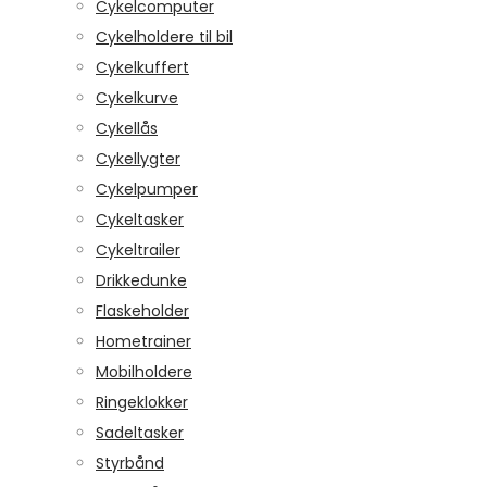
Cykelcomputer
Cykelholdere til bil
Cykelkuffert
Cykelkurve
Cykellås
Cykellygter
Cykelpumper
Cykeltasker
Cykeltrailer
Drikkedunke
Flaskeholder
Hometrainer
Mobilholdere
Ringeklokker
Sadeltasker
Styrbånd