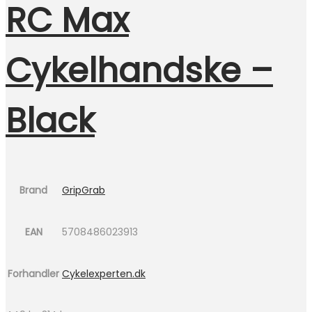
RC Max
Cykelhandske –
Black
Brand
GripGrab
EAN
5708486023913
Forhandler
Cykelexperten.dk