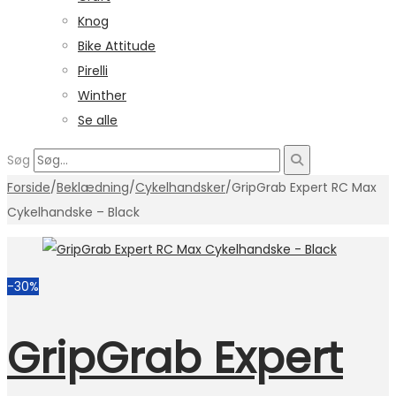
Knog
Bike Attitude
Pirelli
Winther
Se alle
Søg
Forside
/
Beklædning
/
Cykelhandsker
/
GripGrab Expert RC Max
Cykelhandske – Black
-30%
GripGrab Expert