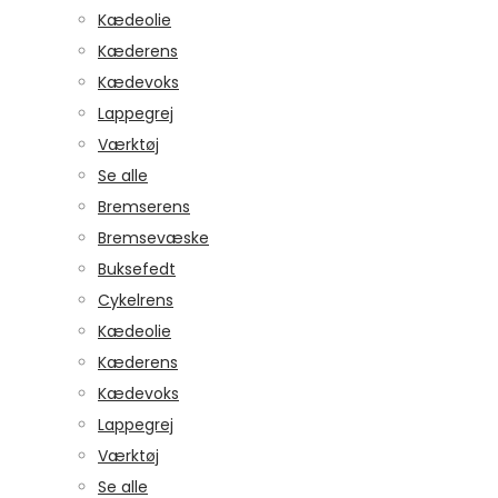
Kædeolie
Kæderens
Kædevoks
Lappegrej
Værktøj
Se alle
Bremserens
Bremsevæske
Buksefedt
Cykelrens
Kædeolie
Kæderens
Kædevoks
Lappegrej
Værktøj
Se alle