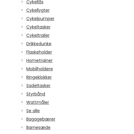
Cykellås
Cykellygter
Cykelpumper
Cykeltasker
Cykeltrailer
Drikkedunke
Flaskeholder
Hometrainer
Mobilholdere
Ringeklokker
Sadeltasker
Styrbånd
Wattmåler
Se alle
Bagagebærer
Barnesæde