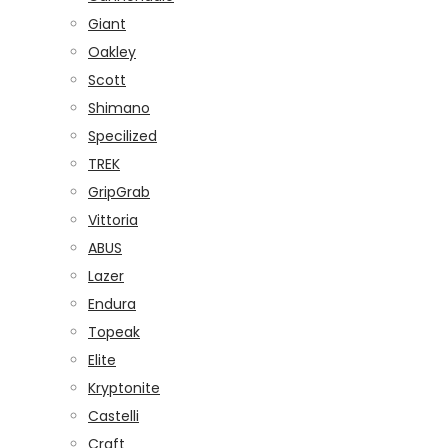
Giant
Oakley
Scott
Shimano
Specilized
TREK
GripGrab
Vittoria
ABUS
Lazer
Endura
Topeak
Elite
Kryptonite
Castelli
Craft