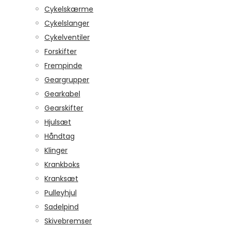
Cykelskærme
Cykelslanger
Cykelventiler
Forskifter
Frempinde
Geargrupper
Gearkabel
Gearskifter
Hjulsæt
Håndtag
Klinger
Krankboks
Kranksæt
Pulleyhjul
Sadelpind
Skivebremser