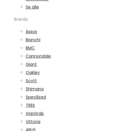
Se alle
Brands
Assos
Bianchi
BMC
Cannondale
Giant
Oakley
Scott
Shimano
Specilized
TREK
GripGrab
Vittoria
ABUS