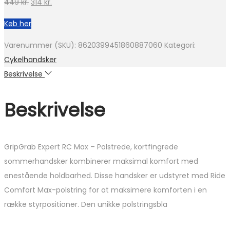
Den
Den
449
kr.
314
kr.
oprindelige
aktuelle
Køb her
pris
pris
var:
er:
Varenummer (SKU):
8620399451860887060
Kategori:
449 kr..
314 kr..
Cykelhandsker
Beskrivelse
Beskrivelse
GripGrab Expert RC Max – Polstrede, kortfingrede
sommerhandsker kombinerer maksimal komfort med
enestående holdbarhed. Disse handsker er udstyret med Ride
Comfort Max-polstring for at maksimere komforten i en
række styrpositioner. Den unikke polstringsbla