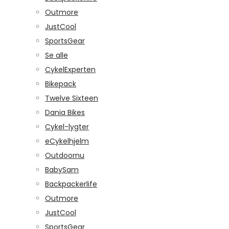
Outmore
JustCool
SportsGear
Se alle
CykelExperten
Bikepack
Twelve Sixteen
Dania Bikes
Cykel-lygter
eCykelhjelm
Outdoornu
BabySam
Backpackerlife
Outmore
JustCool
SportsGear