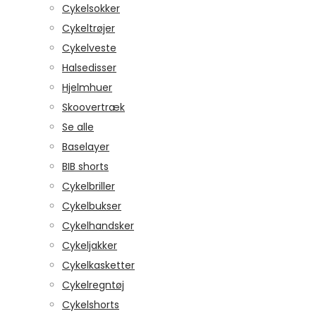
Cykelsokker
Cykeltrøjer
Cykelveste
Halsedisser
Hjelmhuer
Skoovertræk
Se alle
Baselayer
BIB shorts
Cykelbriller
Cykelbukser
Cykelhandsker
Cykeljakker
Cykelkasketter
Cykelregntøj
Cykelshorts