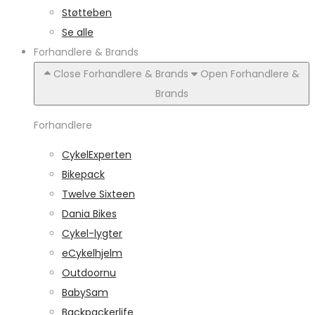
Støtteben
Se alle
Forhandlere & Brands
Close Forhandlere & Brands
Open Forhandlere &
Brands
Forhandlere
CykelExperten
Bikepack
Twelve Sixteen
Dania Bikes
Cykel-lygter
eCykelhjelm
Outdoornu
BabySam
Backpackerlife