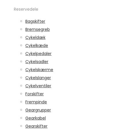
Reservedele
Bagskifter
Bremsegreb
Cykeldæk
Cykelkæde
Cykelpedaler
Cykelsadler
Cykelskærme
Cykelslanger
Cykelventiler
Forskifter
Frempinde
Geargrupper
Gearkabel
Gearskifter