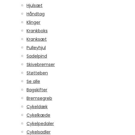
Hjulsæt
Håndtag
Klinger
Krankboks
Kranksæt
Pulleyhjul
Sadelpind
Skivebremser
Støtteben
Se alle
Bagskifter
Bremsegreb
Cykeldæk
Cykelkæde
Cykelpedaler
Cykelsadler