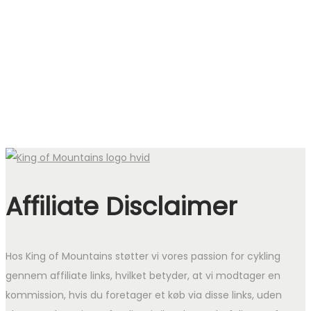
pris
pris
var:
er:
1.459 kr..
999 kr..
Affiliate Disclaimer
Hos King of Mountains støtter vi vores passion for cykling
gennem affiliate links, hvilket betyder, at vi modtager en
kommission, hvis du foretager et køb via disse links, uden