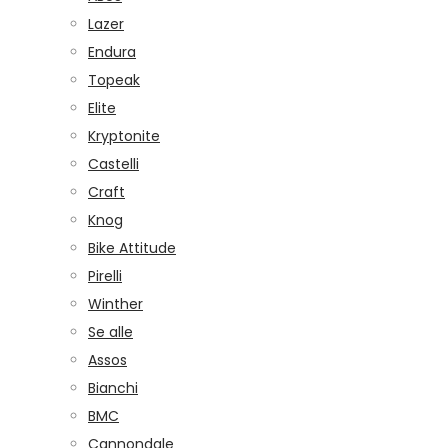
Lazer
Endura
Topeak
Elite
Kryptonite
Castelli
Craft
Knog
Bike Attitude
Pirelli
Winther
Se alle
Assos
Bianchi
BMC
Cannondale